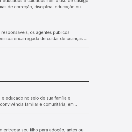
 ser educados e cuidados sem o uso de castigo
mas de correção, disciplina, educação ou
 os responsáveis, os agentes públicos
pessoa encarregada de cuidar de crianças e
do e educado no seio de sua família e,
convivência familiar e comunitária, em
m entregar seu filho para adoção, antes ou