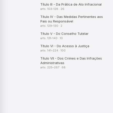
Título III - Da Prática de Ato Infracional
arts. 103–128 · 26
Título IV - Das Medidas Pertinentes aos
Pais ou Responsável
arts. 129–130 · 2
Título V - Do Conselho Tutelar
arts. 131–140 · 10
Título VI - Do Acesso à Justiça
arts. 141–224 · 100
Título VII - Dos Crimes e Das Infrações
Administrativas
arts. 225–267 · 68