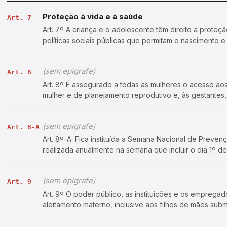
Proteção à vida e à saúde
Art. 7
Art. 7º A criança e o adolescente têm direito a proteç
políticas sociais públicas que permitam o nascimento
condições dignas de exis…
(sem epígrafe)
Art. 8
Art. 8º É assegurado a todas as mulheres o acesso ao
mulher e de planejamento reprodutivo e, às gestantes
gravidez, ao parto e ao puerpério e…
(sem epígrafe)
Art. 8-A
Art. 8º-A. Fica instituída a Semana Nacional de Preve
realizada anualmente na semana que incluir o dia 1º de
informações sobre medidas preven…
(sem epígrafe)
Art. 9
Art. 9º O poder público, as instituições e os empreg
aleitamento materno, inclusive aos filhos de mães subm
Os profissionais das unidad…