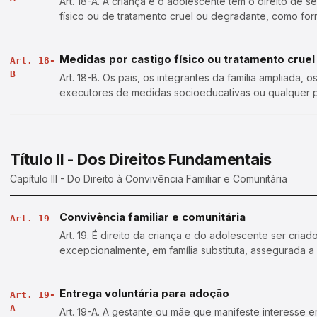
Art. 18-A. A criança e o adolescente têm o direito de
físico ou de tratamento cruel ou degradante, como for
qualquer outro pretexto, pe…
Medidas por castigo físico ou tratamento cruel
Art. 18-
B
Art. 18-B. Os pais, os integrantes da família ampliada,
executores de medidas socioeducativas ou qualquer 
de adolescentes, tratá-los, educá-…
Título II - Dos Direitos Fundamentais
Capítulo III - Do Direito à Convivência Familiar e Comunitária
Convivência familiar e comunitária
Art. 19
Art. 19. É direito da criança e do adolescente ser cria
excepcionalmente, em família substituta, assegurada a 
ambiente que garanta seu desenvol…
Entrega voluntária para adoção
Art. 19-
A
Art. 19-A. A gestante ou mãe que manifeste interesse e