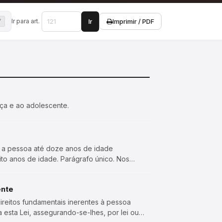
Ir para art.
Imprimir / PDF
Ir
ança e ao adolescente.
i, a pessoa até doze anos de idade
to anos de idade. Parágrafo único. Nos
ente
ireitos fundamentais inerentes à pessoa
 esta Lei, assegurando-se-lhes, por lei ou