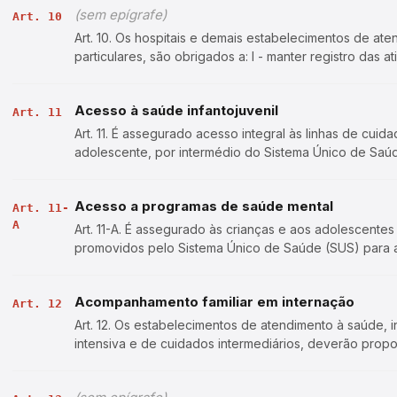
(sem epígrafe)
Art. 10
Art. 10. Os hospitais e demais estabelecimentos de at
particulares, são obrigados a: I - manter registro das 
prontuários individuais, pelo prazo …
Acesso à saúde infantojuvenil
Art. 11
Art. 11. É assegurado acesso integral às linhas de cui
adolescente, por intermédio do Sistema Único de Saú
acesso a ações e serviços para promo…
Acesso a programas de saúde mental
Art. 11-
A
Art. 11-A. É assegurado às crianças e aos adolescent
promovidos pelo Sistema Único de Saúde (SUS) para 
saúde mental. (Incluído pela Lei nº 15.…
Acompanhamento familiar em internação
Art. 12
Art. 12. Os estabelecimentos de atendimento à saúde, i
intensiva e de cuidados intermediários, deverão pro
tempo integral de um dos pais …