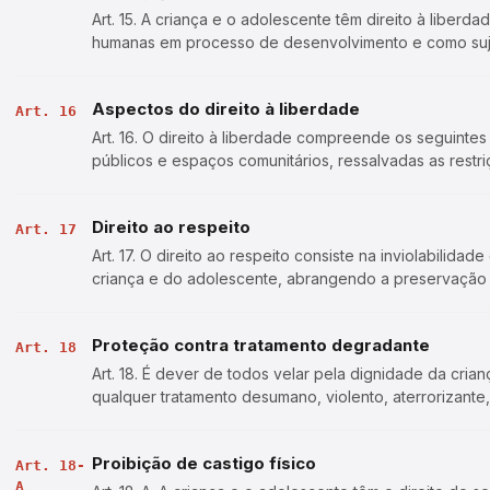
Art. 15. A criança e o adolescente têm direito à liber
humanas em processo de desenvolvimento e como sujeit
garantidos na Constituição e …
Aspectos do direito à liberdade
Art. 16
Art. 16. O direito à liberdade compreende os seguintes a
públicos e espaços comunitários, ressalvadas as restriçõ
crença e culto relig…
Direito ao respeito
Art. 17
Art. 17. O direito ao respeito consiste na inviolabilidad
criança e do adolescente, abrangendo a preservação 
dos valores, idéias e crenç…
Proteção contra tratamento degradante
Art. 18
Art. 18. É dever de todos velar pela dignidade da cri
qualquer tratamento desumano, violento, aterrorizante
Proibição de castigo físico
Art. 18-
A