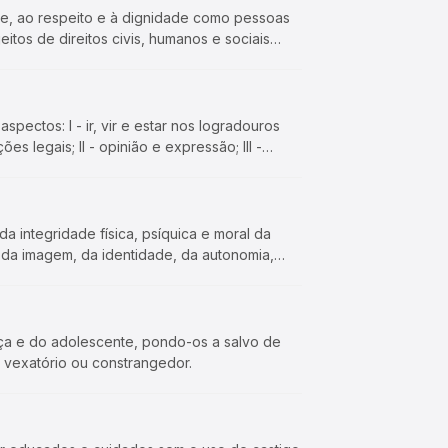
dade, ao respeito e à dignidade como pessoas
os de direitos civis, humanos e sociais
spectos: I - ir, vir e estar nos logradouros
es legais; II - opinião e expressão; III -
e da integridade física, psíquica e moral da
da imagem, da identidade, da autonomia,
ança e do adolescente, pondo-os a salvo de
, vexatório ou constrangedor.