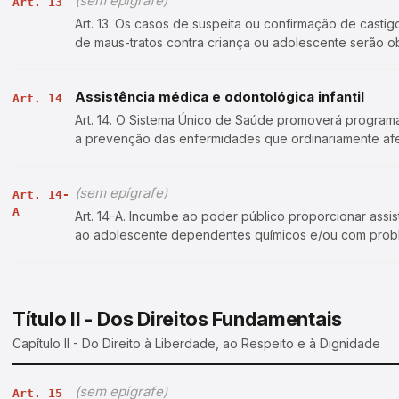
(sem epígrafe)
Art. 13
Art. 13. Os casos de suspeita ou confirmação de castig
de maus-tratos contra criança ou adolescente serão 
Tutelar da respectiva locali…
Assistência médica e odontológica infantil
Art. 14
Art. 14. O Sistema Único de Saúde promoverá programa
a prevenção das enfermidades que ordinariamente afe
educação sanitária para pais, ed…
(sem epígrafe)
Art. 14-
A
Art. 14-A. Incumbe ao poder público proporcionar assistê
ao adolescente dependentes químicos e/ou com prob
vistas à proteção de sua saúd…
Título II - Dos Direitos Fundamentais
Capítulo II - Do Direito à Liberdade, ao Respeito e à Dignidade
(sem epígrafe)
Art. 15