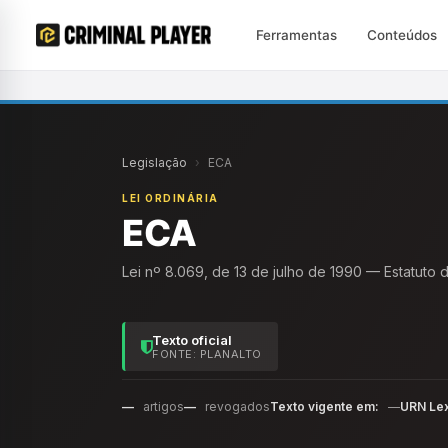
Ferramentas
Conteúdos
Legislação
›
ECA
LEI ORDINÁRIA
ECA
Lei nº 8.069, de 13 de julho de 1990 — Estatuto
Texto oficial
FONTE: PLANALTO
—
artigos
—
revogados
Texto vigente em:
—
URN Le