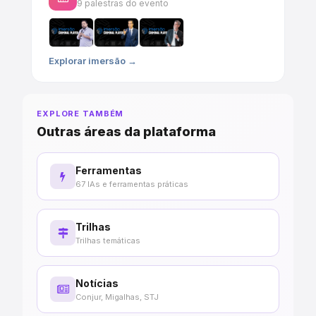
9 palestras do evento
Explorar imersão →
EXPLORE TAMBÉM
Outras áreas da plataforma
Ferramentas
67 IAs e ferramentas práticas
Trilhas
Trilhas temáticas
Notícias
Conjur, Migalhas, STJ