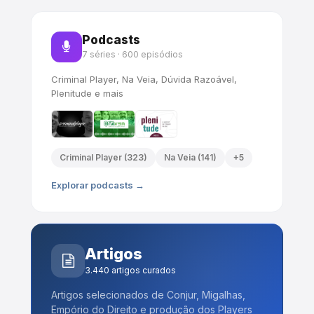
Podcasts
7 séries · 600 episódios
Criminal Player, Na Veia, Dúvida Razoável,
Plenitude e mais
Criminal Player (323)
Na Veia (141)
+5
Explorar podcasts →
Artigos
3.440 artigos curados
Artigos selecionados de Conjur, Migalhas,
Empório do Direito e produção dos Players