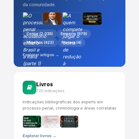
da comunidade.
Conjur (2.035)
Empório (979)
Migalhas (422)
Players (4)
Explorar artigos →
Livros
720 indicações
Indicações bibliográficas dos experts em
processo penal, criminologia e áreas correlatas
Explorar livros →