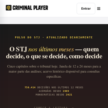
Entrar
PULSO DO STJ · ATUALIZADO DIARIAMENTE
O STJ
— quem
nos últimos meses
decide, o que se decide, como decide
Cinco capítulos sobre o tribunal hoje. Janela de 12 a 24 meses para a
maior parte das análises; acervo histórico disponível para consultas
específicas.
758.414
DECISÕES NOS ÚLTIMOS 12 MESES
ACÓRDÃOS DESDE
1989
MONOCRÁTICAS DESDE
2021
COMECE A LEITURA