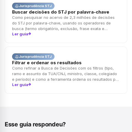
Jurisprudência STJ
Buscar decisões do STJ por palavra-chave
Como pesquisar no acervo de 2,3 milhões de decisões
do STJ por palavra-chave, usando os operadores de
busca (termo obrigatório, exclusão, frase exata e
Ler guia
curinga) para chegar no precedente certo.
Jurisprudência STJ
Filtrar e ordenar os resultados
Como refinar a Busca de Decisões com os filtros (tipo,
ramo e assunto da TUA/CNJ, ministro, classe, colegiado
e período) e como a ferramenta ordena os resultados por
Ler guia
relevância e recência.
Esse guia respondeu?