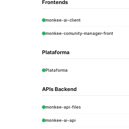
Frontends
monkee-ai-client
monkee-comunity-manager-front
Plataforma
Plataforma
APIs Backend
monkee-api-files
monkee-ai-api