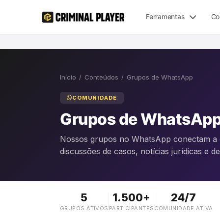
Ferramentas
Co
Início
/
Conteúdos
/
Grupos de WhatsApp
COMUNIDADE
Grupos de WhatsAp
Nossos grupos no WhatsApp conectam a c
discussões de casos, notícias jurídicas e 
5
1.500+
24/7
GRUPOS ATIVOS
PARTICIPANTES
COMUNIDADE ATIVA