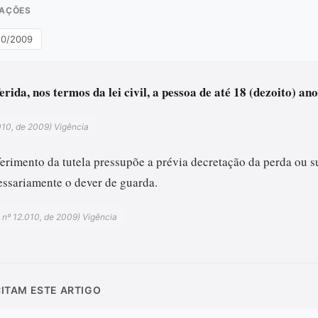
RAÇÕES
010/2009
ferida, nos termos da lei civil, a pessoa de até 18 (dezoito) an
010, de 2009) Vigência
ferimento da tutela pressupõe a prévia decretação da perda ou 
essariamente o dever de guarda.
i nº 12.010, de 2009) Vigência
CITAM ESTE ARTIGO