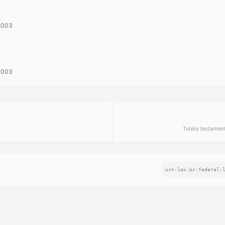
/2003
/2003
Tutela testament
urn:lex:br:federal: