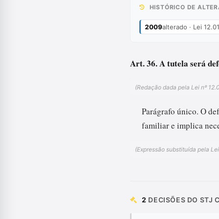
HISTÓRICO DE ALTE
2009
alterado · Lei 12.
Art. 36. A tutela será de
(Redação dada pela Lei nº 12.
Parágrafo único. O de
familiar e implica nec
(Expressão substituída pela Le
2
DECISÕES DO STJ 