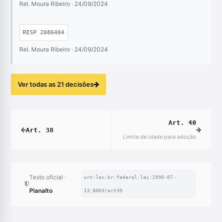
Rel. Moura Ribeiro · 24/09/2024
RESP 2086404
Rel. Moura Ribeiro · 24/09/2024
Ver todas as 21 decisões
Art. 40
Art. 38
Limite de idade para adoção
Texto oficial ·
urn:lex:br:federal:lei:1990-07-
Planalto
13;8069!art39