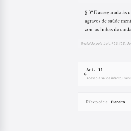
§ 3º É assegurado às 
agravos de saúde menta
com as linhas de cuida
(Incluído pela Lei nº 15.413, d
Art. 11
Acesso à saúde infantojuveni
Texto oficial ·
Planalto