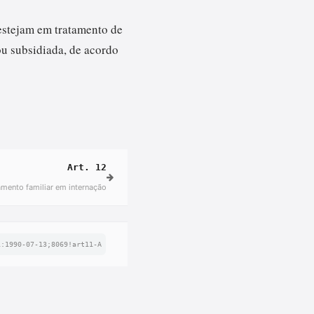
 estejam em tratamento de
ou subsidiada, de acordo
Art. 12
ento familiar em internação
i:1990-07-13;8069!art11-A