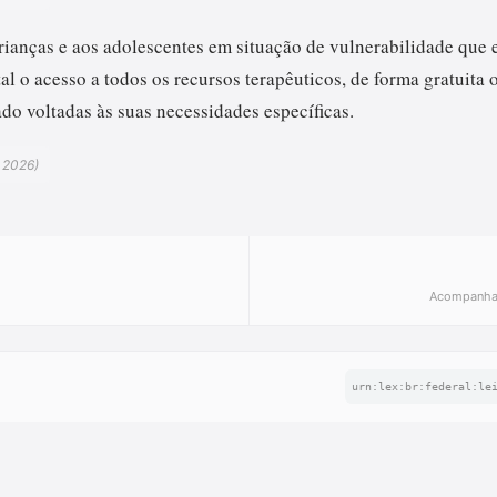
crianças e aos adolescentes em situação de vulnerabilidade que
l o acesso a todos os recursos terapêuticos, de forma gratuita 
do voltadas às suas necessidades específicas.
e 2026)
l
Acompanham
urn:lex:br:federal:le