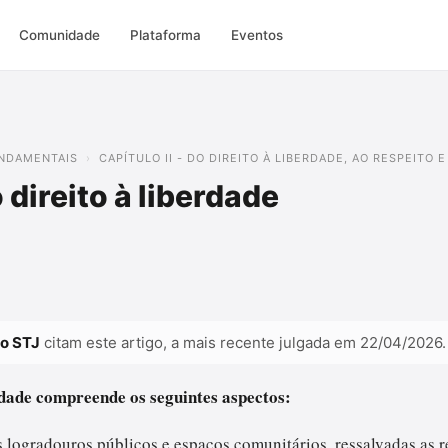
Comunidade
Plataforma
Eventos
FUNDAMENTAIS
CAPÍTULO II - DO DIREITO À LIBERDADE, AO RESPEITO 
direito à liberdade
do STJ
citam este artigo, a mais recente julgada em 22/04/2026.
erdade compreende os seguintes aspectos:
 nos logradouros públicos e espaços comunitários, ressalvadas as r