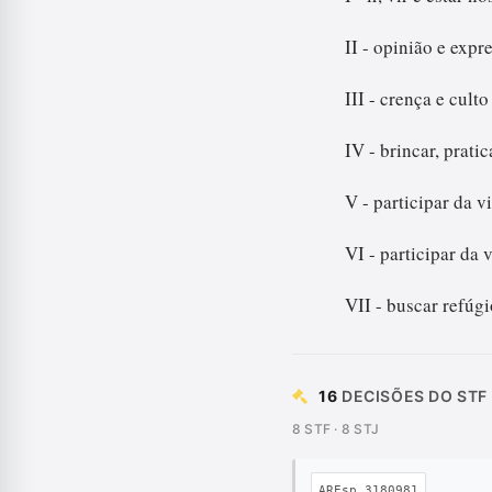
II - opinião e expr
III - crença e culto
IV - brincar, pratic
V - participar da v
VI - participar da v
VII - buscar refúgi
16
DECISÕES DO STF 
8 STF · 8 STJ
AREsp 3180981