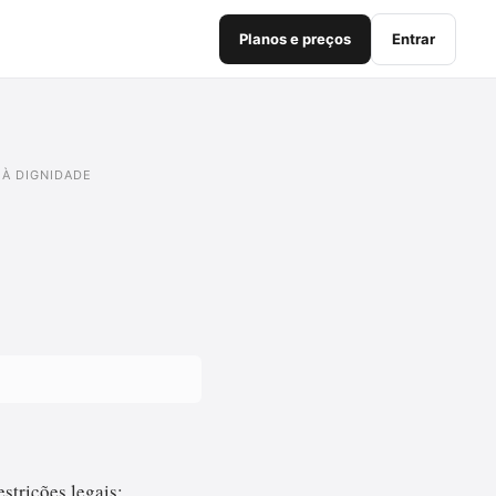
Planos e preços
Entrar
E À DIGNIDADE
estrições legais;