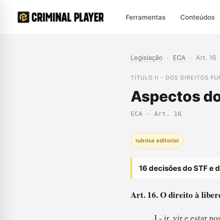
Ferramentas
Conteúdos
Legislação
›
ECA
›
Art. 16
TÍTULO II - DOS DIREITOS 
Aspectos do 
ECA · Art. 16
rubrica editorial
16 decisões do STF e 
Art. 16. O direito à lib
I - ir, vir e estar