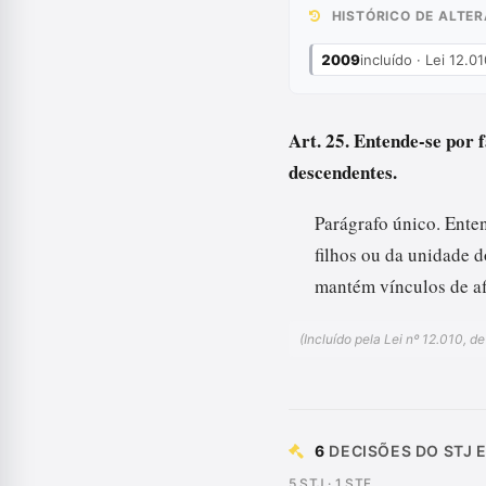
HISTÓRICO DE ALTE
2009
incluído · Lei 12.
Art. 25. Entende-se por 
descendentes.
Parágrafo único. Ente
filhos ou da unidade 
mantém vínculos de af
(Incluído pela Lei nº 12.010, d
6
DECISÕES DO STJ E
5 STJ · 1 STF