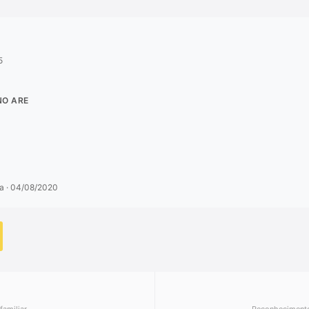
5
NO ARE
va · 04/08/2020
familiar
Reconhecimento 