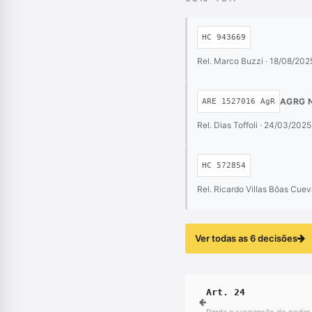
HC 943669
Rel. Marco Buzzi · 18/08/202
AGRG 
ARE 1527016 AgR
Rel. Dias Toffoli · 24/03/2025
HC 572854
Rel. Ricardo Villas Bôas Cue
Ver todas as 6 decisões
Art. 24
Perda e suspensão do poder 