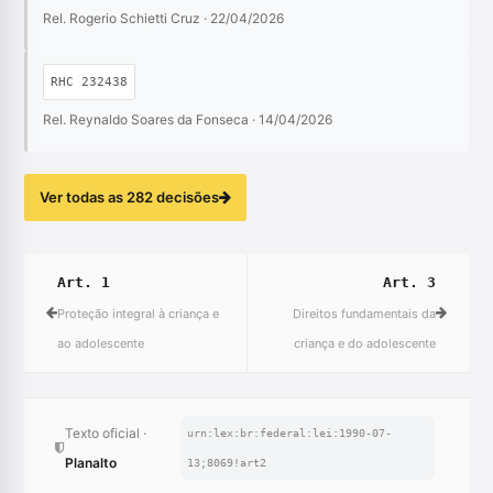
Rel. Rogerio Schietti Cruz · 22/04/2026
RHC 232438
Rel. Reynaldo Soares da Fonseca · 14/04/2026
Ver todas as 282 decisões
Art. 1
Art. 3
Proteção integral à criança e
Direitos fundamentais da
ao adolescente
criança e do adolescente
Texto oficial ·
urn:lex:br:federal:lei:1990-07-
Planalto
13;8069!art2