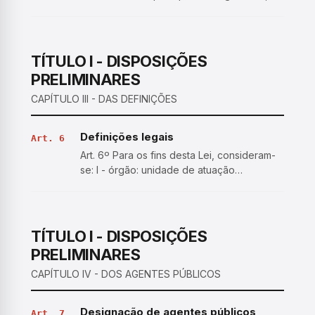
impessoalidade, da moralidade, da
publicidade, da eficiência, do interesse
público, da probidade administrativa, da
igualdade, do planejame…
TÍTULO I - DISPOSIÇÕES
PRELIMINARES
CAPÍTULO III - DAS DEFINIÇÕES
Definições legais
Art. 6
Art. 6º Para os fins desta Lei, consideram-
se: I - órgão: unidade de atuação
integrante da estrutura da Administração
Pública; II - entidade: unidade de atuação
dotada de personalidade jurídica; III -
Administração Públi…
TÍTULO I - DISPOSIÇÕES
PRELIMINARES
CAPÍTULO IV - DOS AGENTES PÚBLICOS
Designação de agentes públicos
Art. 7