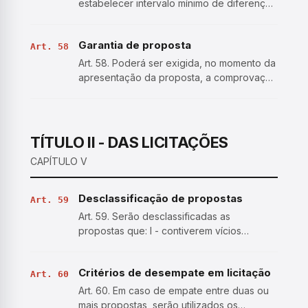
estabelecer intervalo mínimo de diferença
de valores entre os lances, que incidirá
tanto em relação aos lances intermediários
Garantia de proposta
quanto em relação à proposta que cobrir a
Art. 58
melhor oferta.…
Art. 58. Poderá ser exigida, no momento da
apresentação da proposta, a comprovação
do recolhimento de quantia a título de
garantia de proposta, como requisito de
pré-habilitação. § 1º A garantia de proposta
não poderá se…
TÍTULO II - DAS LICITAÇÕES
CAPÍTULO V
Desclassificação de propostas
Art. 59
Art. 59. Serão desclassificadas as
propostas que: I - contiverem vícios
insanáveis; II - não obedecerem às
especificações técnicas pormenorizadas
Critérios de desempate em licitação
no edital; III - apresentarem preços
Art. 60
inexequíveis ou permanecerem acima do…
Art. 60. Em caso de empate entre duas ou
mais propostas, serão utilizados os