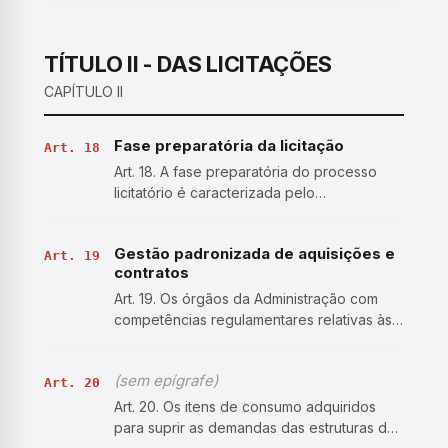
licitação; III - de apresentação de
propostas e lances, quando for o caso; IV -
de julgamento…
TÍTULO II - DAS LICITAÇÕES
CAPÍTULO II
Fase preparatória da licitação
Art. 18
Art. 18. A fase preparatória do processo
licitatório é caracterizada pelo
planejamento e deve compatibilizar-se com
o plano de contratações anual de que trata
Gestão padronizada de aquisições e
o inciso VII do caput do art. 12 desta Lei ,
Art. 19
contratos
sempre que elabo…
Art. 19. Os órgãos da Administração com
competências regulamentares relativas às
atividades de administração de materiais,
de obras e serviços e de licitações e
(sem epígrafe)
contratos deverão: I - instituir instrumentos
Art. 20
que permitam,…
Art. 20. Os itens de consumo adquiridos
para suprir as demandas das estruturas da