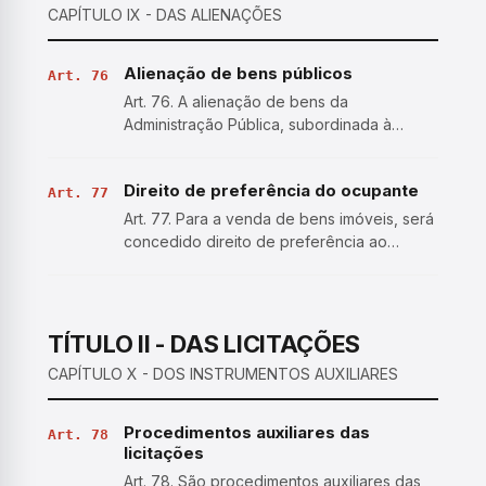
CAPÍTULO IX - DAS ALIENAÇÕES
Alienação de bens públicos
Art. 76
Art. 76. A alienação de bens da
Administração Pública, subordinada à
existência de interesse público
devidamente justificado, será precedida de
Direito de preferência do ocupante
avaliação e obedecerá às seguintes
Art. 77
normas: I - tratando-se de bens imóveis, …
Art. 77. Para a venda de bens imóveis, será
concedido direito de preferência ao
licitante que, submetendo-se a todas as
regras do edital, comprove a ocupação do
imóvel objeto da licitação.
TÍTULO II - DAS LICITAÇÕES
CAPÍTULO X - DOS INSTRUMENTOS AUXILIARES
Procedimentos auxiliares das
Art. 78
licitações
Art. 78. São procedimentos auxiliares das