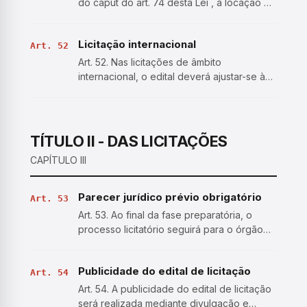
do caput do art. 74 desta Lei , a locação de
imóveis deverá ser precedida de licitação
e avaliação prévia do bem, do seu estado
Licitação internacional
de conservação, dos custos de
Art. 52
adaptações e do pra…
Art. 52. Nas licitações de âmbito
internacional, o edital deverá ajustar-se às
diretrizes da política monetária e do
comércio exterior e atender às exigências
dos órgãos competentes. § 1º Quando for
permitido ao licitant…
TÍTULO II - DAS LICITAÇÕES
CAPÍTULO III
Parecer jurídico prévio obrigatório
Art. 53
Art. 53. Ao final da fase preparatória, o
processo licitatório seguirá para o órgão
de assessoramento jurídico da
Administração, que realizará controle
Publicidade do edital de licitação
prévio de legalidade mediante análise
Art. 54
jurídica da contratação. § 1º …
Art. 54. A publicidade do edital de licitação
será realizada mediante divulgação e