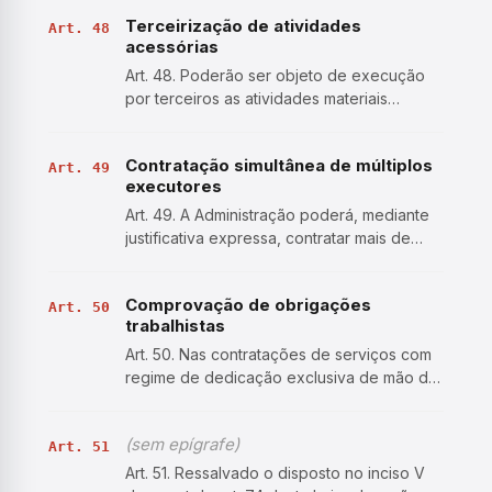
especificações estéticas, técnicas ou de
Terceirização de atividades
desempenho; II - do parcelamento, quando
Art. 48
acessórias
for tecnicamente viável…
Art. 48. Poderão ser objeto de execução
por terceiros as atividades materiais
acessórias, instrumentais ou
complementares aos assuntos que
Contratação simultânea de múltiplos
constituam área de competência legal do
Art. 49
executores
órgão ou da entidade, vedado à
Administra…
Art. 49. A Administração poderá, mediante
justificativa expressa, contratar mais de
uma empresa ou instituição para executar o
mesmo serviço, desde que essa
Comprovação de obrigações
contratação não implique perda de
Art. 50
trabalhistas
economia de escala, quando: I…
Art. 50. Nas contratações de serviços com
regime de dedicação exclusiva de mão de
obra, o contratado deverá apresentar,
quando solicitado pela Administração, sob
(sem epígrafe)
pena de multa, comprovação do
Art. 51
cumprimento das obrigações t…
Art. 51. Ressalvado o disposto no inciso V