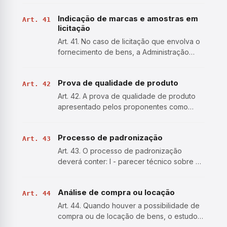
aquisição e pagamento semelhantes às do
Indicação de marcas e amostras em
setor privado; II - processamento por meio
Art. 41
licitação
de sistema de…
Art. 41. No caso de licitação que envolva o
fornecimento de bens, a Administração
poderá excepcionalmente: I - indicar uma
ou mais marcas ou modelos, desde que
Prova de qualidade de produto
formalmente justificado, nas seguintes
Art. 42
hipóteses: a) em deco…
Art. 42. A prova de qualidade de produto
apresentado pelos proponentes como
similar ao das marcas eventualmente
indicadas no edital será admitida por
Processo de padronização
qualquer um dos seguintes meios: I -
Art. 43
comprovação de que o produto está…
Art. 43. O processo de padronização
deverá conter: I - parecer técnico sobre o
produto, considerados especificações
técnicas e estéticas, desempenho, análise
Análise de compra ou locação
de contratações anteriores, custo e
Art. 44
condições de manutenção e …
Art. 44. Quando houver a possibilidade de
compra ou de locação de bens, o estudo
técnico preliminar deverá considerar os