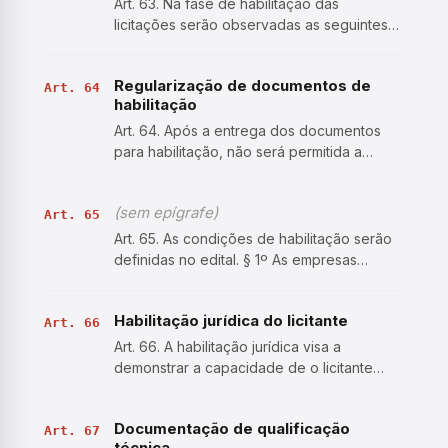
Art. 63. Na fase de habilitação das
licitações serão observadas as seguintes
disposições: I - poderá ser exigida dos
licitantes a declaração de que atendem aos
Regularização de documentos de
requisitos de habilitação, e o declarante
Art. 64
habilitação
responderá pela ve…
Art. 64. Após a entrega dos documentos
para habilitação, não será permitida a
substituição ou a apresentação de novos
documentos, salvo em sede de diligência,
(sem epígrafe)
para: I - complementação de informações
Art. 65
acerca dos documentos…
Art. 65. As condições de habilitação serão
definidas no edital. § 1º As empresas
criadas no exercício financeiro da licitação
deverão atender a todas as exigências da
Habilitação jurídica do licitante
habilitação e ficarão autorizadas a substituir
Art. 66
os dem…
Art. 66. A habilitação jurídica visa a
demonstrar a capacidade de o licitante
exercer direitos e assumir obrigações, e a
documentação a ser apresentada por ele
Documentação de qualificação
limita-se à comprovação de existência
Art. 67
técnica