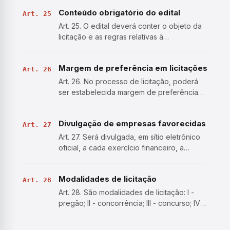
detalhamento dos quantitativos e das
Conteúdo obrigatório do edital
demais informações necessárias para a
Art. 25
elaboração das pro…
Art. 25. O edital deverá conter o objeto da
licitação e as regras relativas à
convocação, ao julgamento, à habilitação,
aos recursos e às penalidades da licitação,
Margem de preferência em licitações
à fiscalização e à gestão do contrato, à
Art. 26
entrega do obje…
Art. 26. No processo de licitação, poderá
ser estabelecida margem de preferência
para: (Regulamento) I - bens
manufaturados e serviços nacionais que
Divulgação de empresas favorecidas
atendam a normas técnicas brasileiras; II -
Art. 27
bens reciclados, reciclávei…
Art. 27. Será divulgada, em sítio eletrônico
oficial, a cada exercício financeiro, a
relação de empresas favorecidas em
decorrência do disposto no art. 26 desta
Modalidades de licitação
Lei , com indicação do volume de recursos
Art. 28
destinados a cada…
Art. 28. São modalidades de licitação: I -
pregão; II - concorrência; III - concurso; IV -
leilão; V - diálogo competitivo. § 1º Além
das modalidades referidas no caput deste