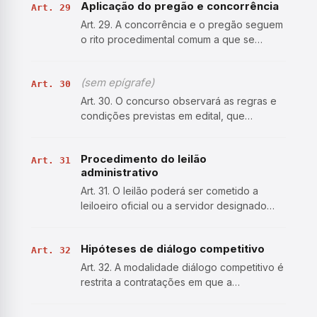
Aplicação do pregão e concorrência
artigo, a Administração pode servir-se dos
Art. 29
pr…
Art. 29. A concorrência e o pregão seguem
o rito procedimental comum a que se
refere o art. 17 desta Lei , adotando-se o
pregão sempre que o objeto possuir
(sem epígrafe)
padrões de desempenho e qualidade que
Art. 30
possam ser objetivamente d…
Art. 30. O concurso observará as regras e
condições previstas em edital, que
indicará: I - a qualificação exigida dos
participantes; II - as diretrizes e formas de
Procedimento do leilão
apresentação do trabalho; III - as
Art. 31
administrativo
condições de realizaç…
Art. 31. O leilão poderá ser cometido a
leiloeiro oficial ou a servidor designado
pela autoridade competente da
Administração, e regulamento deverá
Hipóteses de diálogo competitivo
dispor sobre seus procedimentos
Art. 32
operacionais. § 1º Se optar pela realiza…
Art. 32. A modalidade diálogo competitivo é
restrita a contratações em que a
Administração: I - vise a contratar objeto
que envolva as seguintes condições: a)