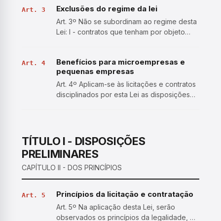
Exclusões do regime da lei
uso de bens públicos; V - prestação de
Art. 3
serviços, …
Art. 3º Não se subordinam ao regime desta
Lei: I - contratos que tenham por objeto
operação de crédito, interno ou externo, e
gestão de dívida pública, incluídas as
Benefícios para microempresas e
contratações de agente financeiro e a
Art. 4
pequenas empresas
concessão de gara…
Art. 4º Aplicam-se às licitações e contratos
disciplinados por esta Lei as disposições
constantes dos arts. 42 a 49 da Lei
Complementar nº 123, de 14 de dezembro
de 2006. § 1º As disposições a que se
refere o caput deste…
TÍTULO I - DISPOSIÇÕES
PRELIMINARES
CAPÍTULO II - DOS PRINCÍPIOS
Princípios da licitação e contratação
Art. 5
Art. 5º Na aplicação desta Lei, serão
observados os princípios da legalidade, da