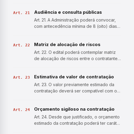
Administração Pública deverão ser de
qualidade comum, não superior à
Audiência e consulta públicas
necessária para cumprir as finalidades às
Art. 21
quais se destinam, vedada a…
Art. 21. A Administração poderá convocar,
com antecedência mínima de 8 (oito) dias
úteis, audiência pública, presencial ou a
distância, na forma eletrônica, sobre
Matriz de alocação de riscos
licitação que pretenda realizar, com
Art. 22
disponibilização pré…
Art. 22. O edital poderá contemplar matriz
de alocação de riscos entre o contratante
e o contratado, hipótese em que o cálculo
do valor estimado da contratação poderá
Estimativa de valor de contratação
considerar taxa de risco compatível com o
Art. 23
objeto da l…
Art. 23. O valor previamente estimado da
contratação deverá ser compatível com os
valores praticados pelo mercado,
considerados os preços constantes de
Orçamento sigiloso na contratação
bancos de dados públicos e as
Art. 24
quantidades a serem contratadas, obser…
Art. 24. Desde que justificado, o orçamento
estimado da contratação poderá ter caráter
sigiloso, sem prejuízo da divulgação do