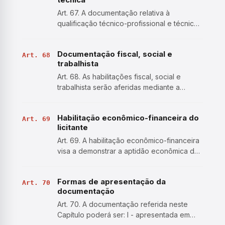
jurídica da pessoa e, …
Art. 67. A documentação relativa à
qualificação técnico-profissional e técnico-
operacional será restrita a: I - apresentação
de profissional, devidamente registrado no
Documentação fiscal, social e
conselho profissional competente, quando
Art. 68
trabalhista
for o caso,…
Art. 68. As habilitações fiscal, social e
trabalhista serão aferidas mediante a
verificação dos seguintes requisitos: I - a
inscrição no Cadastro de Pessoas Físicas
Habilitação econômico-financeira do
(CPF) ou no Cadastro Nacional da Pessoa
Art. 69
licitante
Jurídica (CNPJ)…
Art. 69. A habilitação econômico-financeira
visa a demonstrar a aptidão econômica do
licitante para cumprir as obrigações
decorrentes do futuro contrato, devendo
Formas de apresentação da
ser comprovada de forma objetiva, por
Art. 70
documentação
coeficientes e índic…
Art. 70. A documentação referida neste
Capítulo poderá ser: I - apresentada em