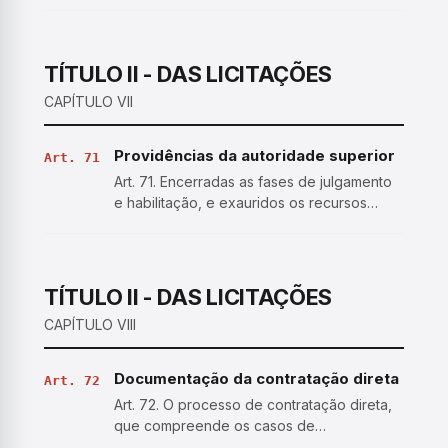
original, por cópia ou por qualquer outro
meio expressamente admitido pela
Administração; II - substituída por registro
cadastral emitido por…
TÍTULO II - DAS LICITAÇÕES
CAPÍTULO VII
Providências da autoridade superior
Art. 71
Art. 71. Encerradas as fases de julgamento
e habilitação, e exauridos os recursos
administrativos, o processo licitatório será
encaminhado à autoridade superior, que
poderá: I - determinar o retorno dos autos
para saneam…
TÍTULO II - DAS LICITAÇÕES
CAPÍTULO VIII
Documentação da contratação direta
Art. 72
Art. 72. O processo de contratação direta,
que compreende os casos de
inexigibilidade e de dispensa de licitação,