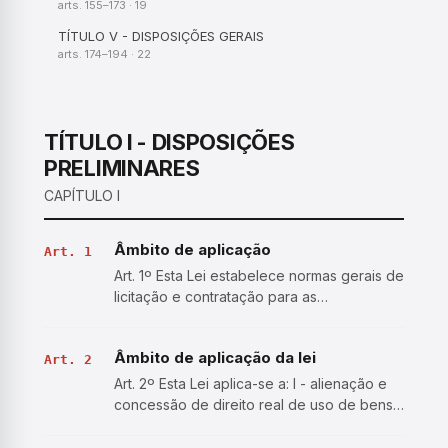
arts. 155–173 · 19
TÍTULO V - DISPOSIÇÕES GERAIS
arts. 174–194 · 22
TÍTULO I - DISPOSIÇÕES
PRELIMINARES
CAPÍTULO I
Âmbito de aplicação
Art. 1
Art. 1º Esta Lei estabelece normas gerais de
licitação e contratação para as
Administrações Públicas diretas,
autárquicas e fundacionais da União, dos
Âmbito de aplicação da lei
Estados, do Distrito Federal e dos
Art. 2
Municípios, e abrange: I - os órgã…
Art. 2º Esta Lei aplica-se a: I - alienação e
concessão de direito real de uso de bens;
II - compra, inclusive por encomenda; III -
locação; IV - concessão e permissão de