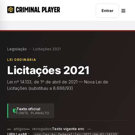
Entrar
Legislação
›
Licitações 2021
LEI ORDINÁRIA
Licitações 2021
Lei nº 14.133, de 1º de abril de 2021 — Nova Lei de
Licitações (substituiu a 8.666/93)
Texto oficial
FONTE: PLANALTO
—
artigos
—
revogados
Texto vigente em:
—
URN LexML:
urn:lex:br:federal:lei:2021-04-01;14133