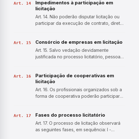
Impedimentos à participação em
do Estado, na forma da lei. Parágrafo único.
Art. 14
licitação
A publicid…
Art. 14. Não poderão disputar licitação ou
participar da execução de contrato, direta
ou indiretamente: I - autor do anteprojeto,
do projeto básico ou do projeto executivo,
Consórcio de empresas em licitação
pessoa física ou jurídica, quando a licitação
Art. 15
v…
Art. 15. Salvo vedação devidamente
justificada no processo licitatório, pessoa
jurídica poderá participar de licitação em
consórcio, observadas as seguintes
Participação de cooperativas em
normas: I - comprovação de compromisso
Art. 16
licitação
público ou particular de…
Art. 16. Os profissionais organizados sob a
forma de cooperativa poderão participar
de licitação quando: I - a constituição e o
funcionamento da cooperativa observarem
Fases do processo licitatório
as regras estabelecidas na legislação
Art. 17
aplicável, em …
Art. 17. O processo de licitação observará
as seguintes fases, em sequência: I -
preparatória; II - de divulgação do edital de