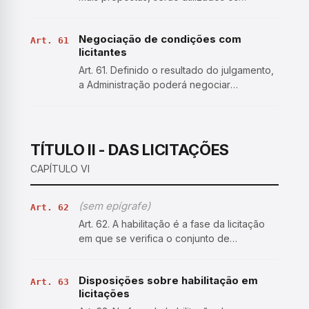
seguintes critérios de desempate, nesta
ordem: I - disputa final, hipótese em que os
Negociação de condições com
licitantes empatados poderão apresentar
Art. 61
licitantes
nova proposta em a…
Art. 61. Definido o resultado do julgamento,
a Administração poderá negociar
condições mais vantajosas com o primeiro
colocado. § 1º A negociação poderá ser
feita com os demais licitantes, segundo a
ordem de classificaçã…
TÍTULO II - DAS LICITAÇÕES
CAPÍTULO VI
(sem epígrafe)
Art. 62
Art. 62. A habilitação é a fase da licitação
em que se verifica o conjunto de
informações e documentos necessários e
suficientes para demonstrar a capacidade
Disposições sobre habilitação em
do licitante de realizar o objeto da licitação,
Art. 63
licitações
dividindo-se e…