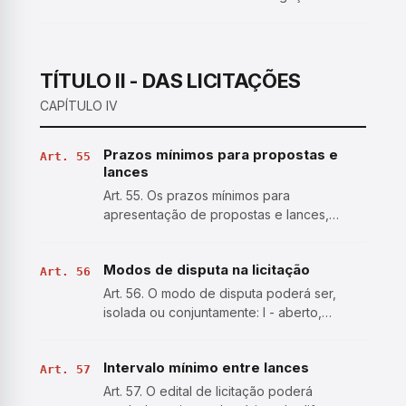
manutenção do inteiro teor do ato
convocatório e de seus anexos no Portal
Nacional de Contratações Públicas (PNCP).
§ 1º Sem prejuízo do …
TÍTULO II - DAS LICITAÇÕES
CAPÍTULO IV
Prazos mínimos para propostas e
Art. 55
lances
Art. 55. Os prazos mínimos para
apresentação de propostas e lances,
contados a partir da data de divulgação do
edital de licitação, são de: I - para
Modos de disputa na licitação
aquisição de bens: a) 8 (oito) dias úteis,
Art. 56
quando adotados os critérios…
Art. 56. O modo de disputa poderá ser,
isolada ou conjuntamente: I - aberto,
hipótese em que os licitantes apresentarão
suas propostas por meio de lances
Intervalo mínimo entre lances
públicos e sucessivos, crescentes ou
Art. 57
decrescentes; II - fechado, h…
Art. 57. O edital de licitação poderá