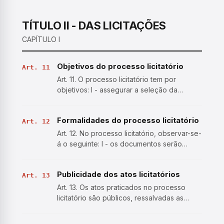
de que trata esta Lei precisarem defender-
se nas esferas administrativa…
TÍTULO II - DAS LICITAÇÕES
CAPÍTULO I
Objetivos do processo licitatório
Art. 11
Art. 11. O processo licitatório tem por
objetivos: I - assegurar a seleção da
proposta apta a gerar o resultado de
contratação mais vantajoso para a
Formalidades do processo licitatório
Administração Pública, inclusive no que se
Art. 12
refere ao ciclo de vida do o…
Art. 12. No processo licitatório, observar-se-
á o seguinte: I - os documentos serão
produzidos por escrito, com data e local
de sua realização e assinatura dos
Publicidade dos atos licitatórios
responsáveis; II - os valores, os preços e
Art. 13
os custos utiliza…
Art. 13. Os atos praticados no processo
licitatório são públicos, ressalvadas as
hipóteses de informações cujo sigilo seja
imprescindível à segurança da sociedade e