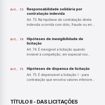
deverá ser instruído com os seguintes
Responsabilidade solidária por
documentos: I - documento de
Art. 73
contratação indevida
formalização de demanda e, se for o cas…
Art. 73. Na hipótese de contratação direta
indevida ocorrida com dolo, fraude ou erro
grosseiro, o contratado e o agente público
responsável responderão solidariamente
Hipóteses de inexigibilidade de
pelo dano causado ao erário, sem prejuízo
Art. 74
licitação
de outras …
Art. 74. É inexigível a licitação quando
inviável a competição, em especial nos
casos de: I - aquisição de materiais, de
equipamentos ou de gêneros ou
Hipóteses de dispensa de licitação
contratação de serviços que só possam
Art. 75
ser fornecidos por produtor, em…
Art. 75. É dispensável a licitação: I - para
contratação que envolva valores inferiores
a R$ 100.000,00 (cem mil reais), no caso
de obras e serviços de engenharia ou de
serviços de manutenção de veículos
automotores; (Vi…
TÍTULO II - DAS LICITAÇÕES