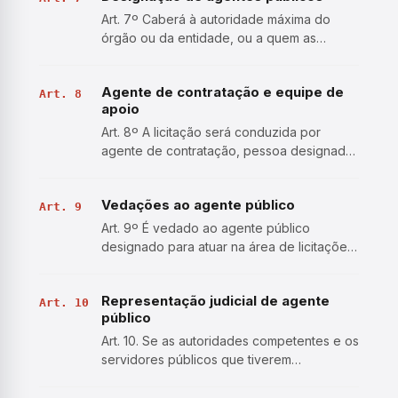
Art. 7º Caberá à autoridade máxima do
órgão ou da entidade, ou a quem as
normas de organização administrativa
indicarem, promover gestão por
Agente de contratação e equipe de
competências e designar agentes públicos
Art. 8
apoio
para o desempenho das funções
essencia…
Art. 8º A licitação será conduzida por
agente de contratação, pessoa designada
pela autoridade competente, entre
servidores efetivos ou empregados
Vedações ao agente público
públicos dos quadros permanentes da
Art. 9
Administração Pública, para tomar dec…
Art. 9º É vedado ao agente público
designado para atuar na área de licitações
e contratos, ressalvados os casos
previstos em lei: I - admitir, prever, incluir ou
Representação judicial de agente
tolerar, nos atos que praticar, situações
Art. 10
público
que: a) comprome…
Art. 10. Se as autoridades competentes e os
servidores públicos que tiverem
participado dos procedimentos
relacionados às licitações e aos contratos