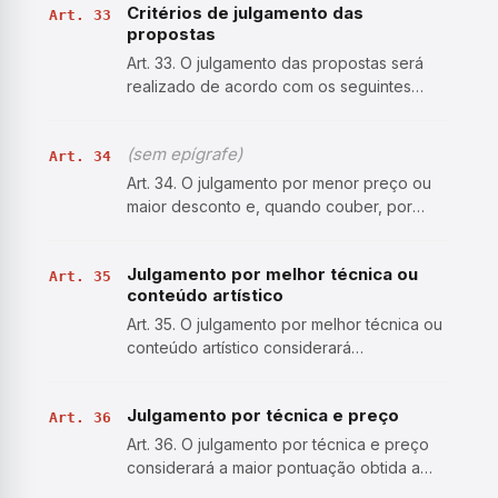
Critérios de julgamento das
inovação tecnológica ou técnica; b)
Art. 33
propostas
impossibilidade de o órgã…
Art. 33. O julgamento das propostas será
realizado de acordo com os seguintes
critérios: I - menor preço; II - maior
desconto; III - melhor técnica ou conteúdo
(sem epígrafe)
artístico; IV - técnica e preço; V - maior
Art. 34
lance, no caso de…
Art. 34. O julgamento por menor preço ou
maior desconto e, quando couber, por
técnica e preço considerará o menor
dispêndio para a Administração, atendidos
Julgamento por melhor técnica ou
os parâmetros mínimos de qualidade
Art. 35
conteúdo artístico
definidos no edital de licita…
Art. 35. O julgamento por melhor técnica ou
conteúdo artístico considerará
exclusivamente as propostas técnicas ou
artísticas apresentadas pelos licitantes, e o
Julgamento por técnica e preço
edital deverá definir o prêmio ou a
Art. 36
remuneração que será at…
Art. 36. O julgamento por técnica e preço
considerará a maior pontuação obtida a
partir da ponderação, segundo fatores