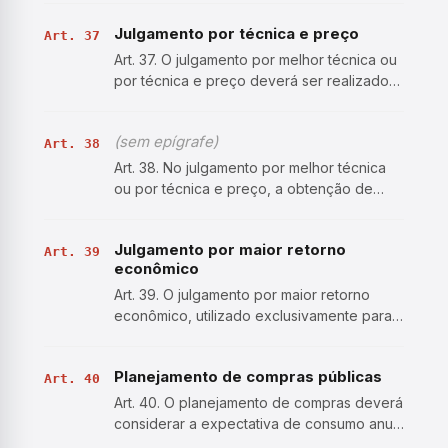
objetivos previstos no edital, das notas
Julgamento por técnica e preço
atribuídas aos aspectos de técnica e de
Art. 37
preço da proposta. §…
Art. 37. O julgamento por melhor técnica ou
por técnica e preço deverá ser realizado
por: I - verificação da capacitação e da
experiência do licitante, comprovadas por
(sem epígrafe)
meio da apresentação de atestados de
Art. 38
obras, produtos…
Art. 38. No julgamento por melhor técnica
ou por técnica e preço, a obtenção de
pontuação devido à capacitação técnico-
profissional exigirá que a execução do
Julgamento por maior retorno
respectivo contrato tenha participação
Art. 39
econômico
direta e pessoal do pro…
Art. 39. O julgamento por maior retorno
econômico, utilizado exclusivamente para a
celebração de contrato de eficiência,
considerará a maior economia para a
Planejamento de compras públicas
Administração, e a remuneração deverá ser
Art. 40
fixada em percentual …
Art. 40. O planejamento de compras deverá
considerar a expectativa de consumo anual
e observar o seguinte: I - condições de