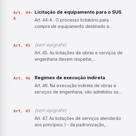
custos e os benefícios de cada opção,
Licitação de equipamento para o SUS
com indicação da alternativa mais
Art. 44-
A
vantajosa.
Art. 44-A . O processo licitatório para
compra de equipamento destinado a
procedimento diagnóstico ou terapêutico
no âmbito do Sistema Único de Saúde
(sem epígrafe)
(SUS) que tenha valor superior ao previsto
Art. 45
no inciso II do art. 75 des…
Art. 45. As licitações de obras e serviços de
engenharia devem respeitar,
especialmente, as normas relativas a: I -
disposição final ambientalmente adequada
Regimes de execução indireta
dos resíduos sólidos gerados pelas obras
Art. 46
contratadas; II - miti…
Art. 46. Na execução indireta de obras e
serviços de engenharia, são admitidos os
seguintes regimes: I - empreitada por
preço unitário; II - empreitada por preço
(sem epígrafe)
global; III - empreitada integral; IV -
Art. 47
contratação por ta…
Art. 47. As licitações de serviços atenderão
aos princípios: I - da padronização,
considerada a compatibilidade de