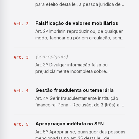
para efeito desta lei, a pessoa jurídica de
direito público ou privado, que tenha como
atividade principal ou acessória,
Falsificação de valores mobiliários
cumulativamente ou não, a captação,
Art. 2
intermediação ou a…
Art. 2º Imprimir, reproduzir ou, de qualquer
modo, fabricar ou pôr em circulação, sem
autorização escrita da sociedade emissora,
certificado, cautela ou outro documento
(sem epígrafe)
representativo de título ou valor mobiliário:
Art. 3
Pena …
Art. 3º Divulgar informação falsa ou
prejudicialmente incompleta sobre
instituição financeira: Pena - Reclusão, de 2
(dois) a 6 (seis) anos, e multa.
Gestão fraudulenta ou temerária
Art. 4
Art. 4º Gerir fraudulentamente instituição
financeira: Pena - Reclusão, de 3 (três) a 12
(doze) anos, e multa. Parágrafo único. Se a
gestão é temerária: Pena - Reclusão, de 2
Apropriação indébita no SFN
(dois) a 8 (oito) anos, e multa.
Art. 5
Art. 5º Apropriar-se, quaisquer das pessoas
mencionadas no art. 25 desta lei, de