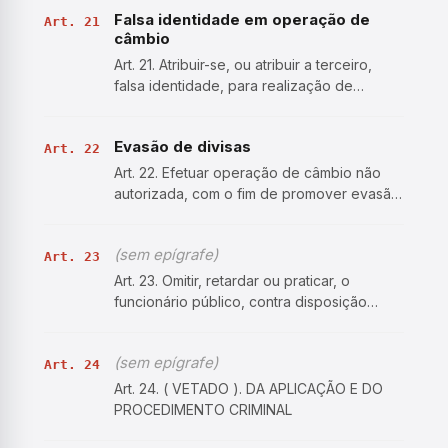
por instituição financeira oficial ou por
Falsa identidade em operação de
instituição credenciada para repassá-lo:
Art. 21
câmbio
Pena - Reclusão,…
Art. 21. Atribuir-se, ou atribuir a terceiro,
falsa identidade, para realização de
operação de câmbio: Pena - Detenção, de
1 (um) a 4 (quatro) anos, e multa. Parágrafo
Evasão de divisas
único. Incorre na mesma pena quem, para o
Art. 22
mesmo fim,…
Art. 22. Efetuar operação de câmbio não
autorizada, com o fim de promover evasão
de divisas do País: Pena - Reclusão, de 2
(dois) a 6 (seis) anos, e multa. Parágrafo
(sem epígrafe)
único. Incorre na mesma pena quem, a
Art. 23
qualquer título, …
Art. 23. Omitir, retardar ou praticar, o
funcionário público, contra disposição
expressa de lei, ato de ofício necessário
ao regular funcionamento do sistema
(sem epígrafe)
financeiro nacional, bem como a
Art. 24
preservação dos interesses e v…
Art. 24. ( VETADO ). DA APLICAÇÃO E DO
PROCEDIMENTO CRIMINAL