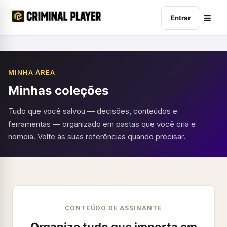
Entrar
MINHA ÁREA
Minhas coleções
Tudo que você salvou — decisões, conteúdos e
ferramentas — organizado em pastas que você cria e
nomeia. Volte às suas referências quando precisar.
CONTEÚDO DE ASSINANTE