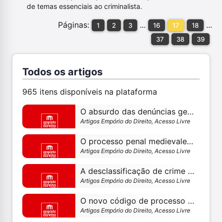
de temas essenciais ao criminalista.
Páginas:
...
...
1
2
3
16
17
18
37
38
39
Todos os artigos
965 itens disponíveis na plataforma
O absurdo das denúncias genéricas (ou, o mágico de oz e o estado-leviatã, uma simbiose sinistra)
Artigos Empório do Direito, Acesso Livre
O processo penal medievalesco e o risco do silêncio: das masmorras dos inquisidores às prisões provisórias – por maurilio casas maia
Artigos Empório do Direito, Acesso Livre
A desclassificação de crime doloso para culposo e a necessidade da mutatio libelli
Artigos Empório do Direito, Acesso Livre
O novo código de processo civil, a fundamentação das decisões judiciais e o processo penal brasileiro
Artigos Empório do Direito, Acesso Livre