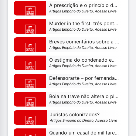
A prescrição e o princípio da legalidade: quando o stf legisla
Artigos Empório do Direito, Acesso Livre
Murder in the first: três pontos jurídicos para reflexão
Artigos Empório do Direito, Acesso Livre
Breves comentários sobre a obra “as misérias do processo penal”, de francesco carnelutti – (parte 04)
Artigos Empório do Direito, Acesso Livre
O estigma do condenado em “os miseráveis” – por paulo silas taporosky filho
Artigos Empório do Direito, Acesso Livre
Defensorarte – por fernanda mambrini rudolfo
Artigos Empório do Direito, Acesso Livre
Bola na trave não altera o placar – o tribunal do júri e a presunção de inocência – por fernanda mambrini rudolfo
Artigos Empório do Direito, Acesso Livre
Juristas colonizados?
Artigos Empório do Direito, Acesso Livre
Quando um casal de militares se ameça, a quem compete julgar: juizado da violência doméstica ou justiça castrense?