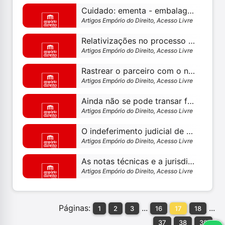
Cuidado: ementa - embalagem não é tudo
Artigos Empório do Direito, Acesso Livre
Relativizações no processo penal – por paulo silas taporosky filho
Artigos Empório do Direito, Acesso Livre
Rastrear o parceiro com o novo software viola a intimidade e pode gerar responsabilidade penal e civil, além de ser banal e paranoico
Artigos Empório do Direito, Acesso Livre
Ainda não se pode transar fardado, decidiu o supremo tribunal federal
Artigos Empório do Direito, Acesso Livre
O indeferimento judicial de diligências e o direito à prova
Artigos Empório do Direito, Acesso Livre
As notas técnicas e a jurisdição constitucional
Artigos Empório do Direito, Acesso Livre
Páginas:
...
...
1
2
3
16
17
18
37
38
39