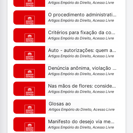
Artigos Empório do Direito, Acesso Livre
O procedimento administrativo disciplinar e a garantia à duração razoável do processo
Artigos Empório do Direito, Acesso Livre
Critérios para fixação da competência em âmbito criminal - por thiago m. minagé
Artigos Empório do Direito, Acesso Livre
Auto - autorizações: quem avalia avaliações psicológicas em processos seletivos
Artigos Empório do Direito, Acesso Livre
Denúncia anônima, violação do lar e busca e apreensão – existe “causa justa” sem “justa causa”?
Artigos Empório do Direito, Acesso Livre
Nas mãos de flores: considerações psicológicas sobre exame criminológico
Artigos Empório do Direito, Acesso Livre
Glosas ao
Artigos Empório do Direito, Acesso Livre
Manifesto do desejo via mediação diagonal
Artigos Empório do Direito, Acesso Livre