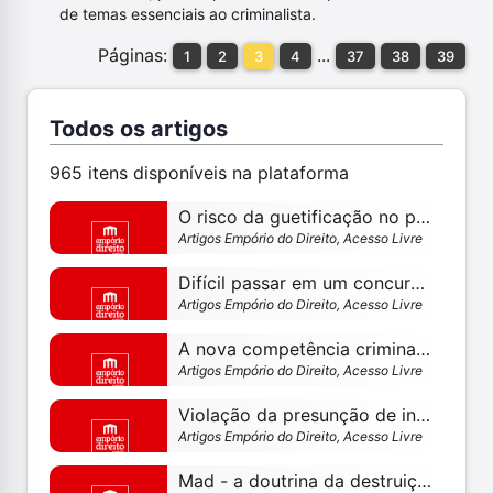
de temas essenciais ao criminalista.
Páginas:
...
1
2
3
4
37
38
39
Todos os artigos
965 itens disponíveis na plataforma
O risco da guetificação no processo coletivo: breve reflexão sobre a legitimidade defensorial coletiva – o ncpc e a adi n. 3943 – por maurilio casas maia
Artigos Empório do Direito, Acesso Livre
Difícil passar em um concurso? conheça a história de davi lorso
Artigos Empório do Direito, Acesso Livre
A nova competência criminal para o crime de estelionato e a questão dos processos pendentes
Artigos Empório do Direito, Acesso Livre
Violação da presunção de inocência e execução provisória da pena como instrumentos de manutenção da condição de violador de direitos
Artigos Empório do Direito, Acesso Livre
Mad - a doutrina da destruição mútua assegurada e o aprofundamento da crise no brasil