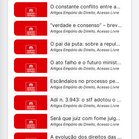
O constante conflito entre a prisão preventiva e a presunção de inocência
Artigos Empório do Direito, Acesso Livre
“verdade e consenso” – breves comentários sobre a obra
Artigos Empório do Direito, Acesso Livre
O pai da puta: sobre a repulsa pelo direito das paixões
Artigos Empório do Direito, Acesso Livre
O ato falho e o futuro ministro do stf: freud explica
Artigos Empório do Direito, Acesso Livre
Escândalos no processo penal – por paulo silas taporosky filho
Artigos Empório do Direito, Acesso Livre
Adi n. 3.943: o stf adotou o conceito amplo de necessitado constitucional, específico para o processo coletivo – conheça os votos
Artigos Empório do Direito, Acesso Livre
Será que juiz com fome julga diferente?
Artigos Empório do Direito, Acesso Livre
A evolução dos direitos das crianças e adolescentes até a era da proteção integral