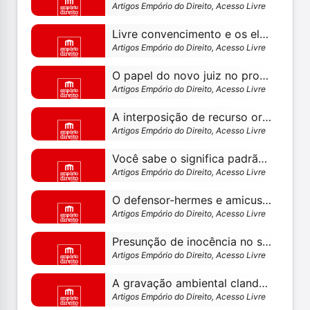
Artigos Empório do Direito, Acesso Livre
Livre convencimento e os elementos informativos colhidos na investigação
Artigos Empório do Direito, Acesso Livre
O papel do novo juiz no processo penal
Artigos Empório do Direito, Acesso Livre
A interposição de recurso ordinário constitucional e a capacidade postulatória
Artigos Empório do Direito, Acesso Livre
Você sabe o significa padrão daubert? a questão da junk science no depoimento de especialistas no processo
Artigos Empório do Direito, Acesso Livre
O defensor-hermes e amicus communitas: o 4 de junho e a representação democrática dos necessitados de inclusão discursiva
Artigos Empório do Direito, Acesso Livre
Presunção de inocência no stf: sobre o atropelamento civilista no processo penal e uma possível torpeza(?) judiciária
Artigos Empório do Direito, Acesso Livre
A gravação ambiental clandestina e a questão da ilicitude da prova no âmbito eleitoral
Artigos Empório do Direito, Acesso Livre