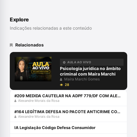
em Saúde Mental, Psicopatologia e
Psicanálise (PUC-PR), Dependência
Química (PUC-PR), Direito Penal e
Explore
Criminologia (UFPR), Psicologia Jurídica
(PUC-PR), em Panorama Interdisciplinar do
Indicações relacionadas a este conteúdo
Direito da Criança e do Adolescente
(PUC-PR), em Sistema de Justiça:
mediação, conciliação e justiça
Relacionados
restaurativa (UNISUL) e em Avaliação
psicológica (CFP). Professora da Estácio
de Florianópolis e São José e da
AULA AO VIVO
Academia da Polícia Civil de Santa
Psicologia jurídica no âmbito
Catarina. Autora de \"BOPE: O fardo da
criminal com Maíra Marchi
farda\" e \"Dosimetria da pena e
Maíra Marchi Gomes
psicologizações: o operador do direito e a
28
violência sexual\", além de capítulos de
#209 MEDIDA CAUTELAR NA ADPF 779/DF COM ALEXANDRE
livros e artigos científicos.
Alexandre Morais da Rosa
#164 LEGÍTIMA DEFESA NO PACOTE ANTICRIME COM YURI CARNEIRO
Alexandre Morais da Rosa
IA Legislação Código Defesa Consumidor