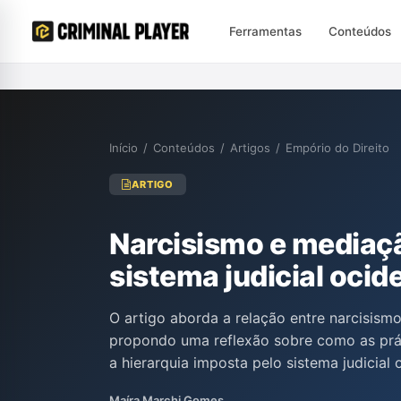
Ferramentas
Conteúdos
Início
/
Conteúdos
/
Artigos
/
Empório do Direito
ARTIGO
Narcisismo e mediaçã
sistema judicial ocid
O artigo aborda a relação entre narcisismo
propondo uma reflexão sobre como as prá
a hierarquia imposta pelo sistema judicial 
Gomes, argumenta que a mediação promov
Maíra Marchi Gomes