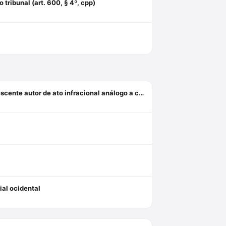
tribunal (art. 600, § 4º, cpp)
Chegando mais perto: considerações psicanalíticas sobre o adolescente autor de ato infracional análogo a crime sexual
ial ocidental