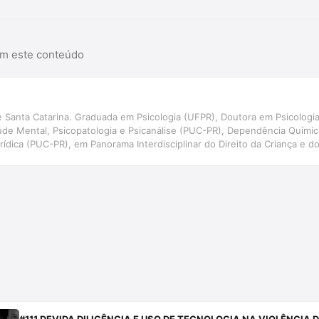
am este conteúdo
il de Santa Catarina. Graduada em Psicologia (UFPR), Doutora em Psicolo
úde Mental, Psicopatologia e Psicanálise (PUC-PR), Dependência Químic
urídica (PUC-PR), em Panorama Interdisciplinar do Direito da Criança e
e justiça restaurativa (UNISUL) e em Avaliação psicológica (CFP). Profes
l de Santa Catarina. Autora de \"BOPE: O fardo da farda\" e \"Dosimetri
lém de capítulos de livros e artigos científicos.
#111 DEVIDA DILIGÊNCIA E USO DE TECNOLOGIA NA VIOLÊNC