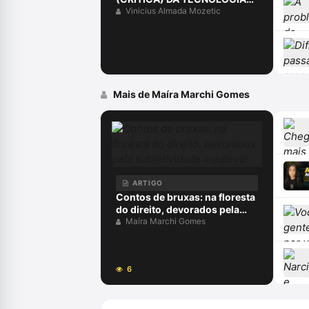
PÓS-MODERNA
Vinicius Almada Mozetic
Mais de Maíra Marchi Gomes
ARTIGO
Contos de bruxas: na floresta
do direito, devorados pela
subjetividade medieval
Maíra Marchi Gomes
6