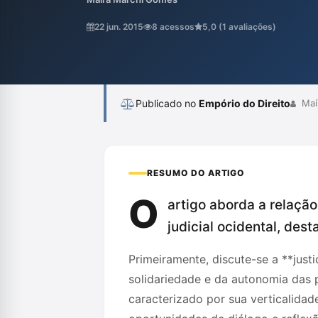
envolvidas, ao contrário do sistema tradic
postura competitiva. A análise inclui refer
22 jun. 2015
8 acessos
5,0 (1 avaliações)
explorando as implicações do narcisismo n
Publicado no
Empório do Direito
Maí
RESUMO DO ARTIGO
O
artigo aborda a relação
judicial ocidental, des
Primeiramente, discute-se a **justi
solidariedade e da autonomia das p
caracterizado por sua verticalida