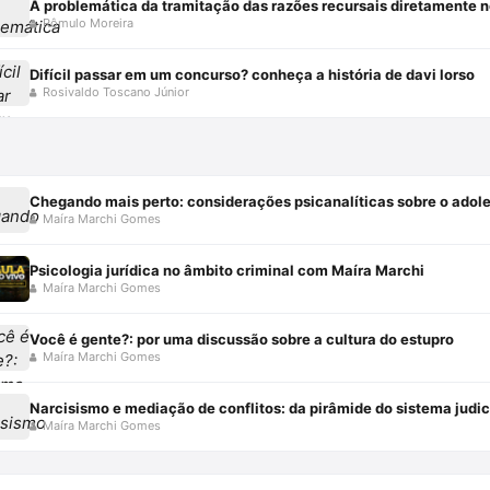
A problemática da tramitação das razões recursais diretamente no 
Rômulo Moreira
Difícil passar em um concurso? conheça a história de davi lorso
Rosivaldo Toscano Júnior
Maíra Marchi Gomes
Psicologia jurídica no âmbito criminal com Maíra Marchi
Maíra Marchi Gomes
Você é gente?: por uma discussão sobre a cultura do estupro
Maíra Marchi Gomes
Narcisismo e mediação de conflitos: da pirâmide do sistema judic
Maíra Marchi Gomes