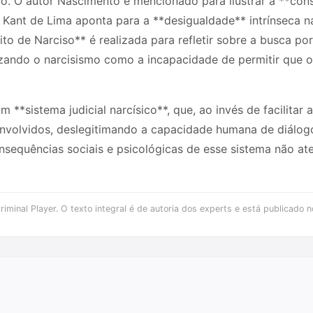
o. O autor Nascimento é mencionado para ilustrar a **cons
Kant de Lima aponta para a **desigualdade** intrínseca nas
to de Narciso** é realizada para refletir sobre a busca po
zando o narcisismo como a incapacidade de permitir que os
**sistema judicial narcísico**, que, ao invés de facilitar a
nvolvidos, deslegitimando a capacidade humana de diálog
consequências sociais e psicológicas de esse sistema não 
iminal Player. O texto integral é de autoria dos experts e está publicado n