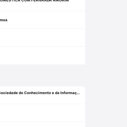
amos
Há uma revolução tecnológica no Direito? A Des-Construção da Sociedade do Conhecimento e da Informação[1]