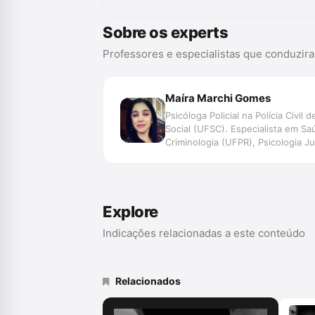
Sobre os experts
Professores e especialistas que conduzir
Maíra Marchi Gomes
Psicóloga Policial na Polícia Civ
Social (UFSC). Especialista em Sa
Criminologia (UFPR), Psicologia J
de Justiça: mediação, conciliação 
José e da Academia da Polícia Civi
do direito e a violência sexual\", a
Explore
Indicações relacionadas a este conteúdo
Relacionados