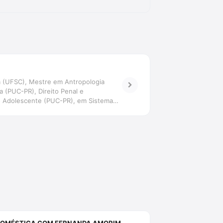
gia (UFSC), Mestre em Antropologia
a (PUC-PR), Direito Penal e
 do Adolescente (PUC-PR), em Sistema
sora da Estácio de Florianópolis e São
a da pena e psicologizações: o operador
IA DOMÉSTICA COM FERNANDA AMORIM