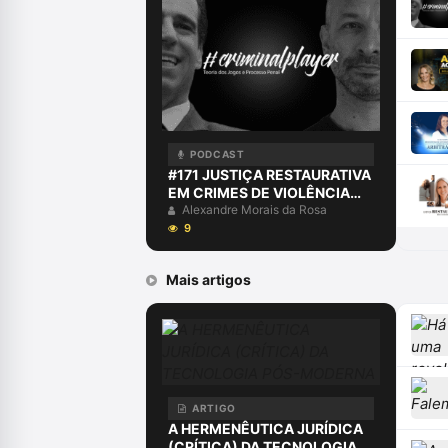
PODCAST
#171 JUSTIÇA RESTAURATIVA
EM CRIMES DE VIOLÊNCIA
DOMÉSTICA COM MAYSA
Alexandre Morais da Rosa
CARVALHAL
9
Mais artigos
ARTIGO
A HERMENÊUTICA JURÍDICA
(CRÍTICA) DA TECNOLOGIA