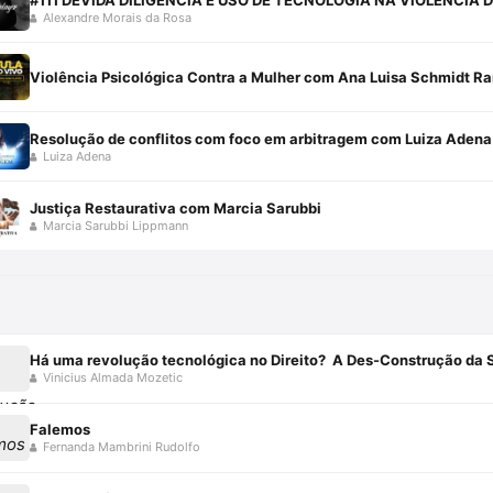
Alexandre Morais da Rosa
Violência Psicológica Contra a Mulher com Ana Luisa Schmidt R
Resolução de conflitos com foco em arbitragem com Luiza Adena
Luiza Adena
Justiça Restaurativa com Marcia Sarubbi
Marcia Sarubbi Lippmann
Vinicius Almada Mozetic
Falemos
Fernanda Mambrini Rudolfo