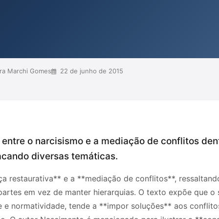
ional, que tende a manter uma
ências ao mito de Narciso,
o entendimento e na resolução de...
ra Marchi Gomes
22 de junho de 2015
 entre o narcisismo e a mediação de conflitos de
tacando diversas temáticas.
ça restaurativa** e a **mediação de conflitos**, ressaltan
artes em vez de manter hierarquias. O texto expõe que o si
de e normatividade, tende a **impor soluções** aos confli