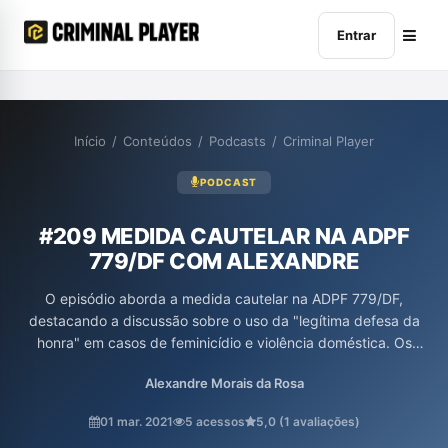
Entrar
Início
/
Conteúdos
/
Podcasts
/
Criminal Player
PODCAST
#209 MEDIDA CAUTELAR NA ADPF
779/DF COM ALEXANDRE
O episódio aborda a medida cautelar na ADPF 779/DF,
destacando a discussão sobre o uso da "legítima defesa da
honra" em casos de feminicídio e violência doméstica. Os
professores Aury Lopes Jr. e Alexandre Morais da Rosa analisam
Alexandre Morais da Rosa
a argumentação falaciosa dessa tese no tribunal do júri,
enfatizando sua inconstitucionalidade por violar princípios de
01 mar. 2021
5 acessos
5,0 (1 avaliações)
igualdade e dignidade. O episódio enfatiza a necessidade de