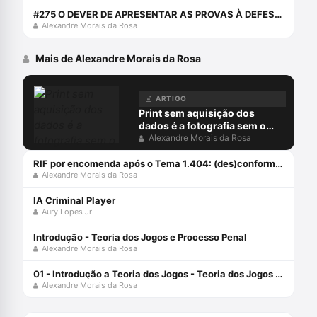
#275 O DEVER DE APRESENTAR AS PROVAS À DEFESA: CHERRY PICKING PROBATÓRIO
Alexandre Morais da Rosa
Mais de Alexandre Morais da Rosa
ARTIGO
Print sem aquisição dos
dados é a fotografia sem o
negativo
Alexandre Morais da Rosa
RIF por encomenda após o Tema 1.404: (des)conformidades
Alexandre Morais da Rosa
IA Criminal Player
Aury Lopes Jr
Introdução - Teoria dos Jogos e Processo Penal
Alexandre Morais da Rosa
01 - Introdução a Teoria dos Jogos - Teoria dos Jogos e Processo Penal
Alexandre Morais da Rosa