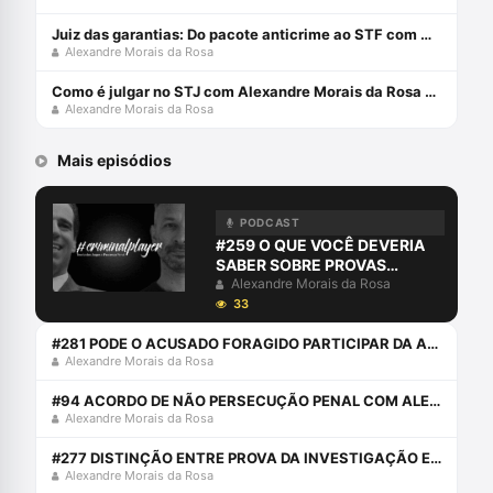
Juiz das garantias: Do pacote anticrime ao STF com Alexandre Morais da Rosa e Jacinto Coutinho
Alexandre Morais da Rosa
Como é julgar no STJ com Alexandre Morais da Rosa e Ministra do STJ Daniela Teixeira
Alexandre Morais da Rosa
Mais episódios
PODCAST
#259 O QUE VOCÊ DEVERIA
SABER SOBRE PROVAS
DIGITAIS
Alexandre Morais da Rosa
33
#281 PODE O ACUSADO FORAGIDO PARTICIPAR DA AUDIÊNCIA ONLINE?
Alexandre Morais da Rosa
#94 ACORDO DE NÃO PERSECUÇÃO PENAL COM ALEXANDRE E JOÃO PORTO SILVÉRIO JÚNIOR
Alexandre Morais da Rosa
#277 DISTINÇÃO ENTRE PROVA DA INVESTIGAÇÃO E PROVA JUDICIAL
Alexandre Morais da Rosa