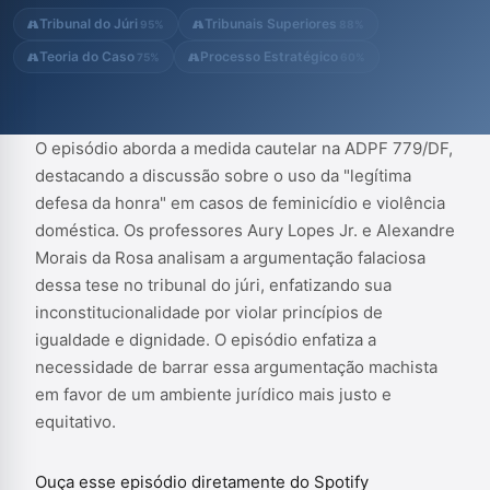
barrar essa argumentação machista em favor de um ambiente
Tribunal do Júri
Tribunais Superiores
95%
88%
jurídico mais justo e equitat...
Teoria do Caso
Processo Estratégico
75%
60%
O episódio aborda a medida cautelar na ADPF 779/DF,
destacando a discussão sobre o uso da "legítima
defesa da honra" em casos de feminicídio e violência
doméstica. Os professores Aury Lopes Jr. e Alexandre
Morais da Rosa analisam a argumentação falaciosa
dessa tese no tribunal do júri, enfatizando sua
inconstitucionalidade por violar princípios de
igualdade e dignidade. O episódio enfatiza a
necessidade de barrar essa argumentação machista
em favor de um ambiente jurídico mais justo e
equitativo.
Ouça esse episódio diretamente do Spotify