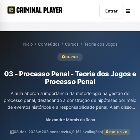
Entrar
Início
/
Conteúdos
/
Cursos
/
Teoria dos Jogos
CURSO
03 - Processo Penal - Teoria dos Jogos e
Processo Penal
A aula aborda a importância da metodologia na gestão do
processo penal, destacando a construção de hipóteses por meio
de eventos históricos e a responsabilidade penal. Além disso,
discute a organização de dados e a identificação dos tipos
Alexandre Morais da Rosa
penais, procedimentos, agentes e provas, enfatizando a
necessidade de uma gestão eficiente para otimizar a atuação no
08 dez. 2023
263 acessos
4,9 (61 avaliações)
EXCLUSIVO
campo jurídico. Por fim, ressalta a relevância da decisão no