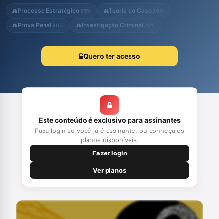
processo penal e como isso impacta na defesa do cliente.
Processo Estratégico
Teoria do Caso
95%
90%
Prova Penal
Investigação Criminal
80%
70%
Quero ter acesso
Este conteúdo é exclusivo para assinantes
Faça login se você já é assinante, ou conheça os
planos disponíveis.
Fazer login
Ver planos