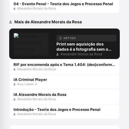
04 - Evento Penal - Teoria dos Jogos e Processo Penal
Alexandre Morais da Rosa
Mais de Alexandre Morais da Rosa
ARTIGO
Print sem aquisição dos
dados é a fotografia sem o
negativo
Alexandre Morais da Rosa
RIF por encomenda após o Tema 1.404: (des)conformidades
Alexandre Morais da Rosa
IA Criminal Player
Aury Lopes Jr
IA Alexandre Morais da Rosa
Alexandre Morais da Rosa
Introdução - Teoria dos Jogos e Processo Penal
Alexandre Morais da Rosa