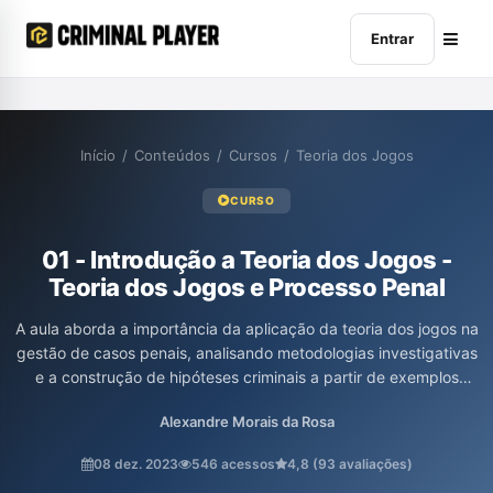
Entrar
Início
/
Conteúdos
/
Cursos
/
Teoria dos Jogos
CURSO
01 - Introdução a Teoria dos Jogos -
Teoria dos Jogos e Processo Penal
A aula aborda a importância da aplicação da teoria dos jogos na
gestão de casos penais, analisando metodologias investigativas
e a construção de hipóteses criminais a partir de exemplos
práticos. O professor Alexandre Moraes da Rosa discute a
Alexandre Morais da Rosa
relevância do conhecimento, habilidades e atitudes no processo
de investigação e a necessidade de integrar tecnologia e
08 dez. 2023
546 acessos
4,8 (93 avaliações)
estratégia para otimizar resultados. Com um estudo de caso