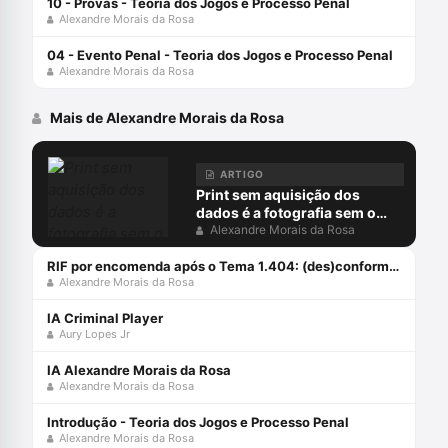
10 - Provas - Teoria dos Jogos e Processo Penal
Alexandre Morais da Rosa
04 - Evento Penal - Teoria dos Jogos e Processo Penal
Alexandre Morais da Rosa
Mais de Alexandre Morais da Rosa
ARTIGO
Print sem aquisição dos
dados é a fotografia sem o
negativo
Alexandre Morais da Rosa
RIF por encomenda após o Tema 1.404: (des)conformidades
Alexandre Morais da Rosa
IA Criminal Player
Aury Lopes Jr
IA Alexandre Morais da Rosa
Alexandre Morais da Rosa
Introdução - Teoria dos Jogos e Processo Penal
Alexandre Morais da Rosa