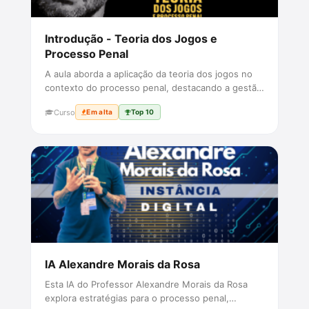
Introdução - Teoria dos Jogos e
Processo Penal
A aula aborda a aplicação da teoria dos jogos no
contexto do processo penal, destacando a gestão
estratégica e as pri...
Curso
Em alta
Top 10
IA Alexandre Morais da Rosa
Esta IA do Professor Alexandre Morais da Rosa
explora estratégias para o processo penal,