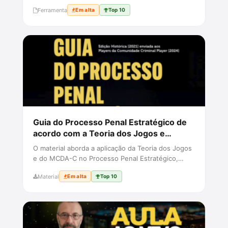
integrando Teoria dos Jogos,...
Ferramenta
Em alta
Top 10
Guia do Processo Penal Estratégico de
acordo com a Teoria dos Jogos e
MCDA-C - Edição 2021
O material aborda a aplicação da Teoria dos Jogos
e do MCDA-C no Processo Penal Estratégico,
fornecendo insights vali...
Material
Em alta
Top 10