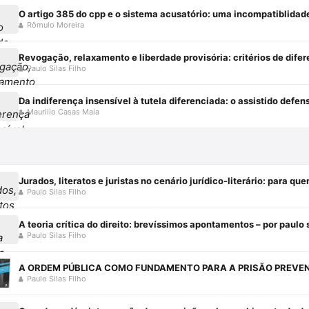
O artigo 385 do cpp e o sistema acusatório: uma incompatiblidad
Rômulo Moreira
Paulo Silas Filho
Maurilio Casas Maia
Jurados, literatos e juristas no cenário jurídico-literário: para qu
Paulo Silas Filho
A teoria crítica do direito: brevíssimos apontamentos – por paulo 
Paulo Silas Filho
Paulo Silas Filho