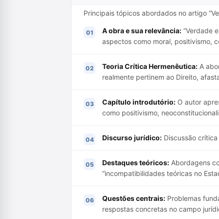
Principais tópicos abordados no artigo “V
A obra e sua relevância:
“Verdade e 
aspectos como moral, positivismo, co
Teoria Crítica Hermenêutica:
A abor
realmente pertinem ao Direito, afast
Capítulo introdutório:
O autor apre
como positivismo, neoconstitucional
Discurso jurídico:
Discussão crítica 
Destaques teóricos:
Abordagens com
“incompatibilidades teóricas no Est
Questões centrais:
Problemas fundam
respostas concretas no campo juríd