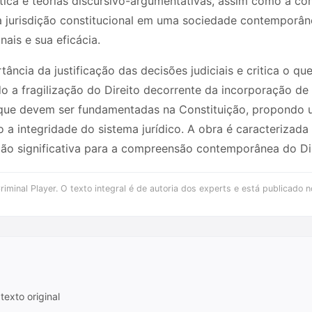
tica e teorias discursivo-argumentativas, assim como a co
a jurisdição constitucional em uma sociedade contemporân
nais e sua eficácia.
tância da justificação das decisões judiciais e critica o q
o a fragilização do Direito decorrente da incorporação de
s que devem ser fundamentadas na Constituição, propondo 
o a integridade do sistema jurídico. A obra é caracterizada
ição significativa para a compreensão contemporânea do Dir
iminal Player. O texto integral é de autoria dos experts e está publicado n
texto original