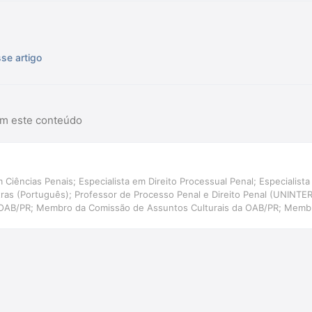
sse artigo
am este conteúdo
 Ciências Penais; Especialista em Direito Processual Penal; Especialista 
etras (Português); Professor de Processo Penal e Direito Penal (UNINT
 OAB/PR; Membro da Comissão de Assuntos Culturais da OAB/PR; Membr
ira de Direito e Literatura.