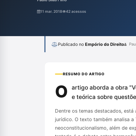
autônomo e coerente, proporcionando refle
jurídica contemporânea.
11 mar. 2018
42 acessos
Publicado no
Empório do Direito
Paul
RESUMO DO ARTIGO
O
artigo aborda a obra "
e teórica sobre questõe
Dentre os temas destacados, está 
jurídico. O texto também analisa a 
neoconstitucionalismo, além de exp