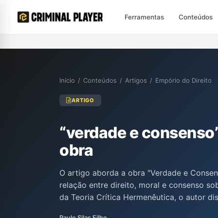
Ferramentas
Conteúdos
Início
/
Conteúdos
/
Artigos
/
Empório do Direito
ARTIGO
“verdade e consenso”
obra
O artigo aborda a obra "Verdade e Consens
relação entre direito, moral e consenso sob
da Teoria Crítica Hermenêutica, o autor d
discricionariedade judicial, hermenêutica 
Paulo Silas Filho