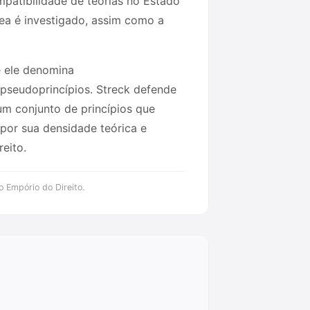
mpatibilidade de teorias no Estado
ea é investigado, assim como a
ue ele denomina
 pseudoprincípios. Streck defende
um conjunto de princípios que
 por sua densidade teórica e
eito.
o Empório do Direito.