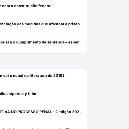
e com a constituição federal
Revogação, relaxamento e liberdade provisória: critérios de diferenciação das medidas que afastam a prisão cautelar
Da indiferença insensível à tutela diferenciada: o assistido defensorial e o cumprimento de sentença – esperanças da cidadania no ncpc
em vai o nobel de literatura de 2019?
silas taporosky filho
A ORDEM PÚBLICA COMO FUNDAMENTO PARA A PRISÃO PREVENTIVA NO PROCESSO PENAL - 2 edição 2024 - HABITUS EDITORA Livro em oferta 1 janeiro 2024