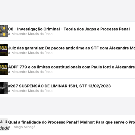
08 - Investigação Criminal - Teoria dos Jogos e Processo Penal
Alexandre Morais da Rosa
Juiz das garantias: Do pacote anticrime ao STF com Alexandre Mo
Alexandre Morais da Rosa
ADPF 779 e os limites constitucionais com Paulo Iotti e Alexandr
Alexandre Morais da Rosa
#287 SUSPENSÃO DE LIMINAR 1581, STF 13/02/2023
Alexandre Morais da Rosa
Qual a finalidade do Processo Penal? Melhor: Para que serve o Pr
Thiago Minagé