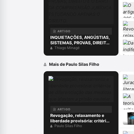
ARTIGO
INQUIETAÇÕES, ANGÚSTIAS,
SISTEMAS, PROVAS, DIREITO
E O ERRO DA COMPREENSÃO
Thiago Minagé
JURÍDICA ESTUDANDO
APENAS O DIREITO.
Mais de Paulo Silas Filho
ARTIGO
Revogação, relaxamento e
liberdade provisória: critérios
de diferenciação das medidas
Paulo Silas Filho
que afastam a prisão cautelar