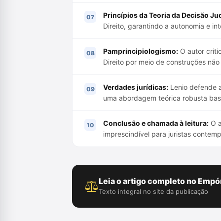
Princípios da Teoria da Decisão Jud
Direito, garantindo a autonomia e int
Pamprincipiologismo:
O autor criti
Direito por meio de construções nã
Verdades jurídicas:
Lenio defende a
uma abordagem teórica robusta ba
Conclusão e chamada à leitura:
O a
imprescindível para juristas contem
Leia o artigo completo no Empór
Texto integral no site da publicação