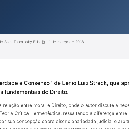
xões essenciais para a prática
o Silas Taporosky Filho
11 de março de 2018
Verdade e Consenso", de Lenio Luiz Streck, que a
s fundamentais do Direito.
a relação entre moral e Direito, onde o autor discute a n
Teoria Crítica Hermenêutica, ressaltando a diferença entre
or sua concepção sobre discricionariedade judicial e arbit