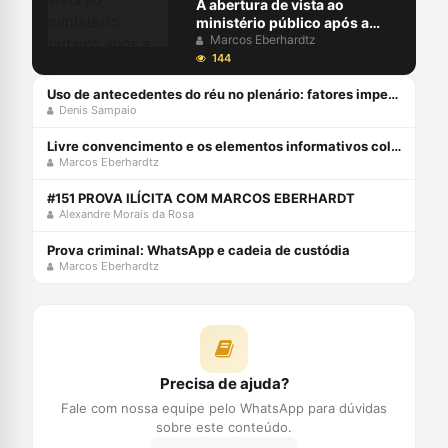
A abertura de vista ao
ministério público após a
juntada da resposta à
Marcos Eberhardtz
acusação
144
Uso de antecedentes do réu no plenário: fatores impeditivos
Denis Sampaio
Livre convencimento e os elementos informativos colhidos na investigação
Marcos Eberhardtz
#151 PROVA ILÍCITA COM MARCOS EBERHARDT
Alexandre Morais da Rosa
Prova criminal: WhatsApp e cadeia de custódia
Marcos Eberhardtz
Precisa de ajuda?
Fale com nossa equipe pelo WhatsApp para dúvidas
sobre este conteúdo.