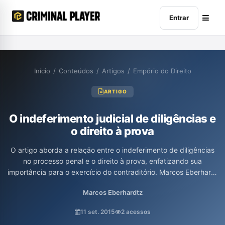
Entrar
Início
/
Conteúdos
/
Artigos
/
Empório do Direito
ARTIGO
O indeferimento judicial de diligências e
o direito à prova
O artigo aborda a relação entre o indeferimento de diligências
no processo penal e o direito à prova, enfatizando sua
importância para o exercício do contraditório. Marcos Eberhardt
discute como as decisões dos juízes, que muitas vezes
Marcos Eberhardtz
desconsideram as provas propostas pelas partes, podem
comprometer a efetividade do contraditório e, por conseguinte,
11 set. 2015
2 acessos
a justiça no processo penal. O autor critica a postura inquisitória