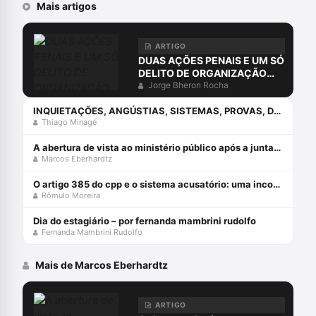
Mais artigos
ARTIGO
DUAS AÇÕES PENAIS E UM SÓ
DELITO DE ORGANIZAÇÃO
CRIMINOSA?
Jorge Bheron Rocha
INQUIETAÇÕES, ANGÚSTIAS, SISTEMAS, PROVAS, DIREITO E O ERRO DA COMPREENSÃO JURÍDICA ESTUDANDO APENAS O DIREITO.
Thiago Minagé
A abertura de vista ao ministério público após a juntada da resposta à acusação
Marcos Eberhardtz
O artigo 385 do cpp e o sistema acusatório: uma incompatiblidade com a constituição federal
Rômulo Moreira
Dia do estagiário – por fernanda mambrini rudolfo
Fernanda Mambrini Rudolfo
Mais de Marcos Eberhardtz
ARTIGO