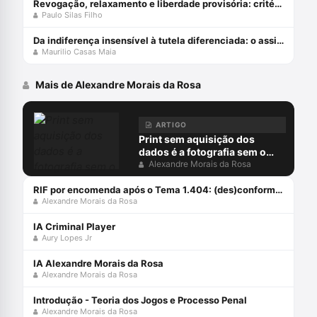
Revogação, relaxamento e liberdade provisória: critérios de diferenciação das medidas que afastam a prisão cautelar
Paulo Silas Filho
Da indiferença insensível à tutela diferenciada: o assistido defensorial e o cumprimento de sentença – esperanças da cidadania no ncpc
Maurilio Casas Maia
Mais de Alexandre Morais da Rosa
ARTIGO
Print sem aquisição dos
dados é a fotografia sem o
negativo
Alexandre Morais da Rosa
RIF por encomenda após o Tema 1.404: (des)conformidades
Alexandre Morais da Rosa
IA Criminal Player
Aury Lopes Jr
IA Alexandre Morais da Rosa
Alexandre Morais da Rosa
Introdução - Teoria dos Jogos e Processo Penal
Alexandre Morais da Rosa