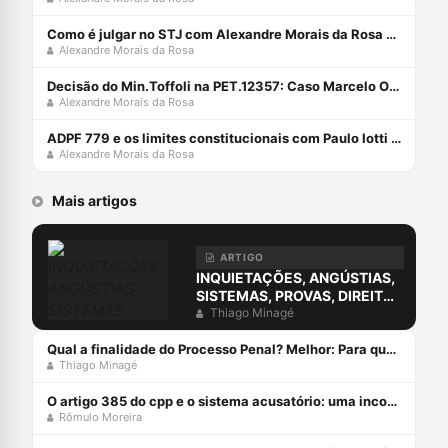
Como é julgar no STJ com Alexandre Morais da Rosa e Ministra do STJ Daniela Teixeira
Alexandre Morais da Rosa
Decisão do Min.Toffoli na PET.12357: Caso Marcelo Odebrecht com Alexandre Morais da Rosa
Alexandre Morais da Rosa
ADPF 779 e os limites constitucionais com Paulo Iotti e Alexandre Morais da Rosa
Alexandre Morais da Rosa
Mais artigos
ARTIGO
INQUIETAÇÕES, ANGÚSTIAS,
SISTEMAS, PROVAS, DIREITO
E O ERRO DA COMPREENSÃO
Thiago Minagé
JURÍDICA ESTUDANDO
APENAS O DIREITO.
Qual a finalidade do Processo Penal? Melhor: Para que serve o Processo Penal?
Thiago Minagé
O artigo 385 do cpp e o sistema acusatório: uma incompatiblidade com a constituição federal
Rômulo Moreira