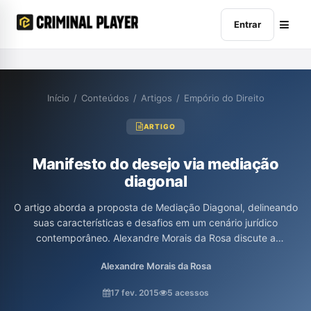
Entrar
Início
/
Conteúdos
/
Artigos
/
Empório do Direito
ARTIGO
Manifesto do desejo via mediação
diagonal
O artigo aborda a proposta de Mediação Diagonal, delineando
suas características e desafios em um cenário jurídico
contemporâneo. Alexandre Morais da Rosa discute a
importância de se afastar da noção tradicional de vítima e do
Alexandre Morais da Rosa
simplismo dos processos mediativos, enfatizando a necessidade
de um espaço que permita a escuta e a responsabilização dos
17 fev. 2015
5 acessos
sujeitos envolvidos, promovendo uma abordagem laica e