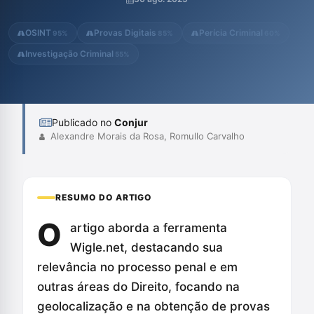
ressaltam a importância do uso responsável da plataforma,
considerando suas implicações éticas e legais.
OSINT
Provas Digitais
Perícia Criminal
95%
85%
60%
Investigação Criminal
55%
Publicado no
Conjur
Alexandre Morais da Rosa, Romullo Carvalho
RESUMO DO ARTIGO
O
artigo aborda a ferramenta
Wigle.net, destacando sua
relevância no processo penal e em
outras áreas do Direito, focando na
geolocalização e na obtenção de provas