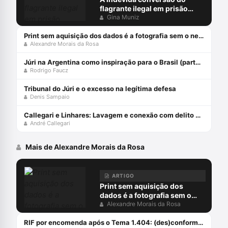
flagrante ilegal em prisão
preventiva
Gina Muniz
Print sem aquisição dos dados é a fotografia sem o negativo
Alexandre Morais da Rosa
Júri na Argentina como inspiração para o Brasil (parte 1)
Rodrigo Faucz
Tribunal do Júri e o excesso na legítima defesa
Denis Sampaio
Callegari e Linhares: Lavagem e conexão com delito prévio
André Callegari
Mais de Alexandre Morais da Rosa
ARTIGO
Print sem aquisição dos
dados é a fotografia sem o
negativo
Alexandre Morais da Rosa
RIF por encomenda após o Tema 1.404: (des)conformidades