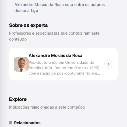
Alexandre Morais da Rosa está entre os autores
desse artigo
Sobre os experts
Professores e especialistas que conduziram este
conteúdo
Alexandre Morais da Rosa
Pós-doutorando em Universidade de
Brasilia (UnB). Doutor em Direito (UFPR),
com estágio de pós-doutoramento em
Direito (Faculdade de Direito de Coimbra e
UNISINOS). Mestre em Direito (UFSC).
Professor do Programa de Graduação,
Mestrado e Doutorado da UNIVALI. Juiz
Explore
de Direito do TJSC. Membro Honorário da
Associação Ibero Americana de Direito e
Indicações relacionadas a este conteúdo
Inteligência Artificial/AID-IA. Pesquisa
Novas Tecnologias, Big Data, Jurimetria,
Decisão, Automação e Inteligência
Relacionados