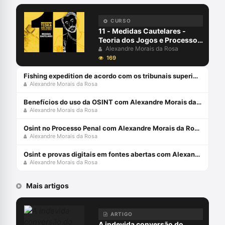
Artificial aplicadas ao Direito Judiciário,
com perspectiva transdisciplinar.
Coordena o Grupo de Pesquisa
CURSO
SpinLawLab (CNPq UNIVALI)
11 - Medidas Cautelares -
Teoria dos Jogos e Processo
Penal
Alexandre Morais da Rosa
169
Fishing expedition de acordo com os tribunais superiores com Philipe Benoni e Alexandre Morais da Rosa
Alexandre Morais da Rosa
Benefícios do uso da OSINT com Alexandre Morais da Rosa e Rogério Souza
Alexandre Morais da Rosa
Osint no Processo Penal com Alexandre Morais da Rosa e Rogério Souza
Alexandre Morais da Rosa
Osint e provas digitais em fontes abertas com Alexandre Morais da Rosa e Romullo Carvalho
Alexandre Morais da Rosa
Mais artigos
ARTIGO
A indevida conversão do