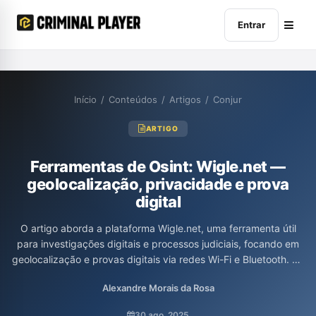
Entrar
Início
/
Conteúdos
/
Artigos
/
Conjur
ARTIGO
Ferramentas de Osint: Wigle.net —
geolocalização, privacidade e prova
digital
O artigo aborda a plataforma Wigle.net, uma ferramenta útil
para investigações digitais e processos judiciais, focando em
geolocalização e provas digitais via redes Wi-Fi e Bluetooth. Os
autores discutem suas aplicações práticas na rastreabilidade de
Alexandre Morais da Rosa
dispositivos e indivíduos, além de destacar limitações como
dados desatualizados e questões de privacidade. Por fim,
30 ago. 2025