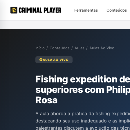
Ferramentas
Conteúdos
Início
/
Conteúdos
/
Aulas
/
Aulas Ao Vivo
AULA AO VIVO
Fishing expedition d
superiores com Phili
Rosa
A aula aborda a prática da fishing expediti
destacando seu uso inadequado e as implic
palestrantes discutem a evolução das técn