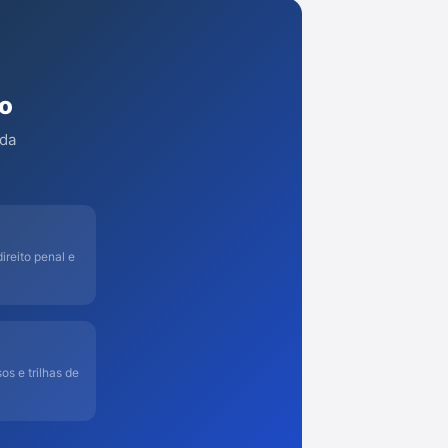
o
 da
ireito penal e
os e trilhas de