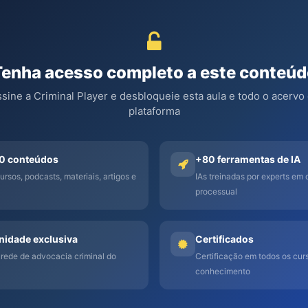
Tenha acesso completo a este conteúd
sine a Criminal Player e desbloqueie esta aula e todo o acervo
plataforma
0 conteúdos
+80 ferramentas de IA
ursos, podcasts, materiais, artigos e
IAs treinadas por experts em d
processual
idade exclusiva
Certificados
 rede de advocacia criminal do
Certificação em todos os curs
conhecimento