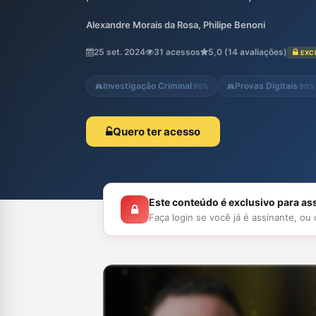
de geolocalização e metadados, e analisam
Alexandre Morais da Rosa, Philipe Benoni
que refletem sobre a legalidade dessa ab
apresentados casos práticos e reflexões 
25 set. 2024
31 acessos
5,0 (14 avaliações)
EXC
contemporâneo na sociedade e nas garant
Investigação Criminal
Provas Digitais
95%
90%
Quero ter acesso
Este conteúdo é exclusivo para as
Faça login se você já é assinante, ou