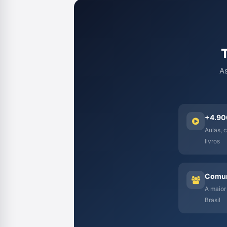
As
+4.90
Aulas, c
livros
Comun
A maior
Brasil