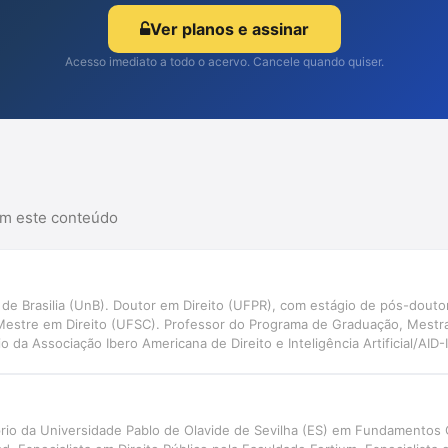
Ver planos e assinar
Acesso imediato a todo o acervo. Cancele quando quiser.
am este conteúdo
e Brasilia (UnB). Doutor em Direito (UFPR), com estágio de pós-douto
Mestre em Direito (UFSC). Professor do Programa de Graduação, Mestr
 da Associação Ibero Americana de Direito e Inteligência Artificial/AID
ão e Inteligência Artificial aplicadas ao Direito Judiciário, com perspec
NIVALI)
óprio da Universidade Pablo de Olavide de Sevilha (ES) em Fundamentos