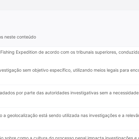
os neste conteúdo
Fishing Expedition de acordo com os tribunais superiores, conduzida
vestigação sem objetivo específico, utilizando meios legais para en
adados por parte das autoridades investigativas sem a necessidade 
a geolocalização está sendo utilizada nas investigações e a relevâ
o sobre como a cultura do processo penal impacta investigações e d