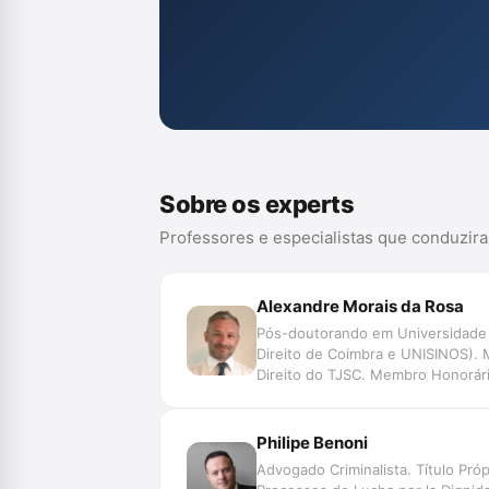
Sobre os experts
Professores e especialistas que conduzir
Alexandre Morais da Rosa
Pós-doutorando em Universidade d
Direito de Coimbra e UNISINOS). 
Direito do TJSC. Membro Honorário
Data, Jurimetria, Decisão, Automaç
de Pesquisa SpinLawLab (CNPq U
Philipe Benoni
Advogado Criminalista. Título Pr