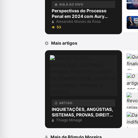
AULA AO VIVO
Perspectivas do Processo
Penal em 2024 com Aury
Lopes Jr e Alexandre Morais
Alexandre Morais da Rosa
da Rosa
53
Mais artigos
ARTIGO
INQUIETAÇÕES, ANGÚSTIAS,
SISTEMAS, PROVAS, DIREITO
E O ERRO DA COMPREENSÃO
Thiago Minagé
JURÍDICA ESTUDANDO
APENAS O DIREITO.
Mais de Rômulo Moreira