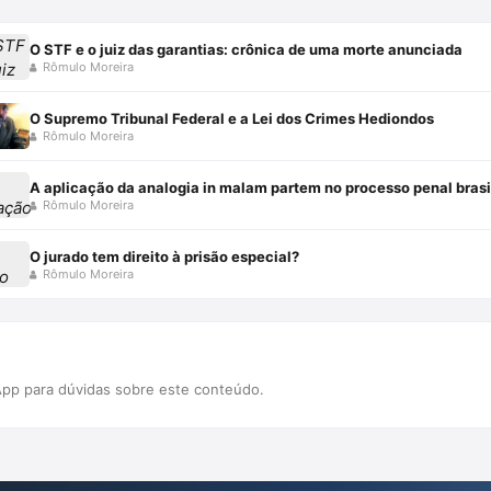
O STF e o juiz das garantias: crônica de uma morte anunciada
Rômulo Moreira
O Supremo Tribunal Federal e a Lei dos Crimes Hediondos
Rômulo Moreira
A aplicação da analogia in malam partem no processo penal brasi
Rômulo Moreira
O jurado tem direito à prisão especial?
Rômulo Moreira
pp para dúvidas sobre este conteúdo.