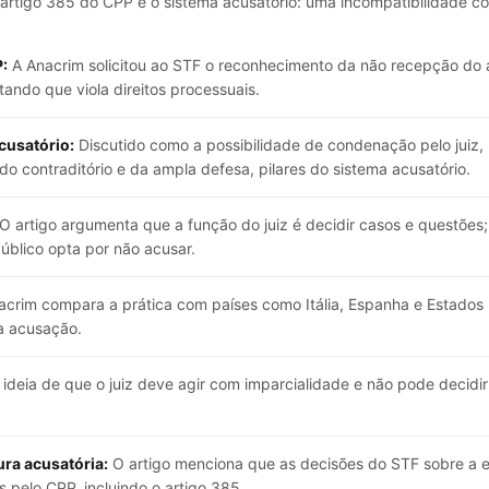
 artigo 385 do CPP e o sistema acusatório: uma incompatibilidade c
:
A Anacrim solicitou ao STF o reconhecimento da não recepção do 
ando que viola direitos processuais.
cusatório:
Discutido como a possibilidade de condenação pelo juiz
s do contraditório e da ampla defesa, pilares do sistema acusatório.
O artigo argumenta que a função do juiz é decidir casos e questões
úblico opta por não acusar.
crim compara a prática com países como Itália, Espanha e Estados U
 a acusação.
ideia de que o juiz deve agir com imparcialidade e não pode decidir
ura acusatória:
O artigo menciona que as decisões do STF sobre a e
os pelo CPP, incluindo o artigo 385.