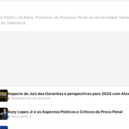
rio Público da Bahia. Professor de Processo Penal da Universidade Sal
 de Salamanca.
Impacto do Juiz das Garantias e perspectivas para 2024 com Ale
Alexandre Morais da Rosa
Aury Lopes Jr e os Aspectos Práticos e Críticos da Prova Penal
Aury Lopes Jr