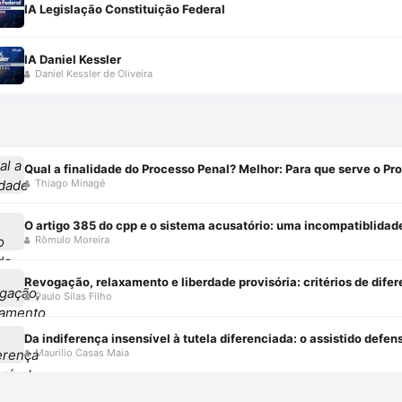
IA Legislação Constituição Federal
IA Daniel Kessler
Daniel Kessler de Oliveira
Qual a finalidade do Processo Penal? Melhor: Para que serve o Pr
Thiago Minagé
O artigo 385 do cpp e o sistema acusatório: uma incompatiblidad
Rômulo Moreira
Paulo Silas Filho
Maurilio Casas Maia