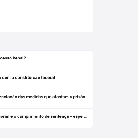
ocesso Penal?
e com a constituição federal
Revogação, relaxamento e liberdade provisória: critérios de diferenciação das medidas que afastam a prisão cautelar
Da indiferença insensível à tutela diferenciada: o assistido defensorial e o cumprimento de sentença – esperanças da cidadania no ncpc