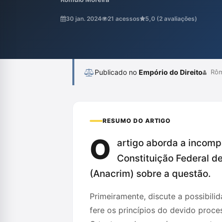
devido processo legal e do sistema acusat
de 1988. Através de uma análise crítica, o
30 jan. 2024
21 acessos
5,0 (2 avaliações)
disposição é incompatível com o Estado D
Publicado no
Empório do Direito
Rôm
RESUMO DO ARTIGO
O
artigo aborda a incomp
Constituição Federal d
(Anacrim) sobre a questão.
Primeiramente, discute a possibili
fere os princípios do devido proce