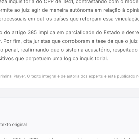
eza inquisitória do CPP de 1941, contrastando com o modelo
rmite ao juiz agir de maneira autônoma em relação à opi
rocessuais em outros países que reforçam essa vinculação 
 do artigo 385 implica em parcialidade do Estado e desr
. Por fim, cita juristas que corroboram a tese de que o ju
 penal, reafirmando que o sistema acusatório, respeitado 
tivos que perpetuem uma lógica inquisitorial.
iminal Player. O texto integral é de autoria dos experts e está publicado n
texto original