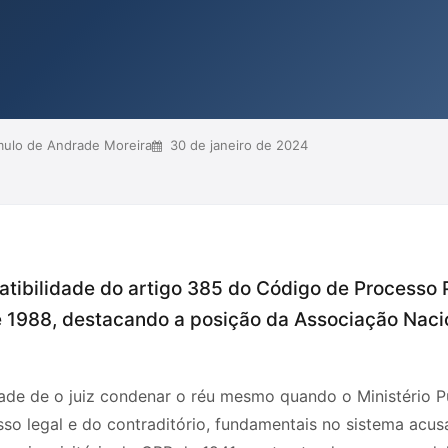
ório estabelecido pela Constituição
s autores sustentam que essa
emocrático d...
ulo de Andrade Moreira
30 de janeiro de 2024
atibilidade do artigo 385 do Código de Processo
e 1988, destacando a posição da Associação Naci
dade de o juiz condenar o réu mesmo quando o Ministério P
sso legal e do contraditório, fundamentais no sistema acus