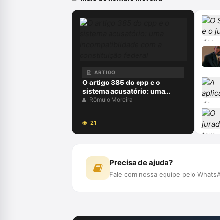
ARTIGO
O artigo 385 do cpp e o
sistema acusatório: uma
incompatiblidade com a
Rômulo Moreira
constituição federal
21
Precisa de ajuda?
Fale com nossa equipe pelo WhatsA