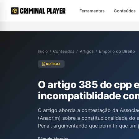
Ferramentas
Conteúdos
Início
/
Conteúdos
/
Artigos
/
Empório do Direito
ARTIGO
O artigo 385 do cpp 
incompatiblidade com
O artigo aborda a contestação da Associa
(Anacrim) sobre a constitucionalidade do
Penal, argumentando que permitir que um
Ministério Público solicitar a absolvição é
Rômulo Moreira