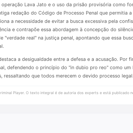
operação Lava Jato e o uso da prisão provisória como for
ntiga redação do Código de Processo Penal que permitia a 
iona a necessidade de evitar a busca excessiva pela confis
ência e contrapõe essa abordagem à concepção do silênci
 de "verdade real" na justiça penal, apontando que essa bus
l.
estaca a desigualdade entre a defesa e a acusação. Por fi
nal, defendendo o princípio do "in dubio pro reo" como um 
s, ressaltando que todos merecem o devido processo legal
iminal Player. O texto integral é de autoria dos experts e está publicado n