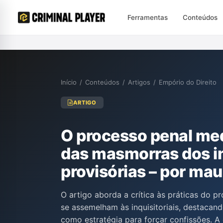
Ferramentas
Conteúdos
Início
/
Conteúdos
/
Artigos
/
Empório do Direito
ARTIGO
O processo penal medi
das masmorras dos in
provisórias – por mau
O artigo aborda a crítica às práticas do 
se assemelham às inquisitoriais, destacand
como estratégia para forçar confissões. A