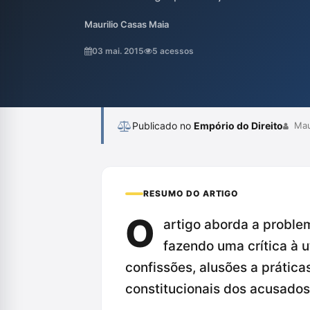
de respeitar os direitos constitucionais d
Maurilio Casas Maia
silêncio, e alerta para os riscos associad
elemento de culpa, ameaçando a presunção
03 mai. 2015
5 acessos
a urgência de um processo penal que promo
Publicado no
Empório do Direito
Maur
RESUMO DO ARTIGO
O
artigo aborda a problem
fazendo uma crítica à 
confissões, alusões a prática
constitucionais dos acusados