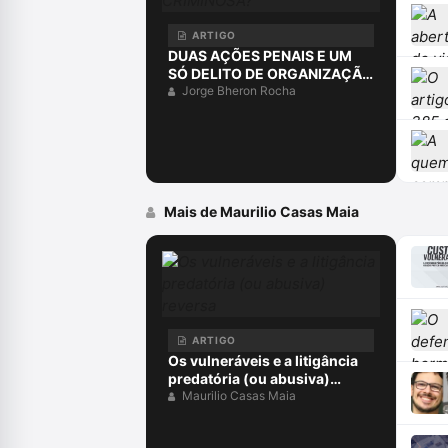
ARTIGO
DUAS AÇÕES PENAIS E UM
SÓ DELITO DE ORGANIZAÇÃO
CRIMINOSA?
Jorge Bheron Rocha
Mais de Maurilio Casas Maia
ARTIGO
Os vulneráveis e a litigância
predatória (ou abusiva)
reversa
Maurilio Casas Maia