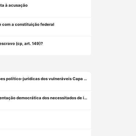
osta à acusação
e com a constituição federal
scravo (cp, art. 149)?
Custos Vulnerabilis: A Defensoria Pública e o equilíbrio nas relações político-jurídicas dos vulneráveis Capa dura 1 janeiro 2019
O defensor-hermes e amicus communitas: o 4 de junho e a representação democrática dos necessitados de inclusão discursiva