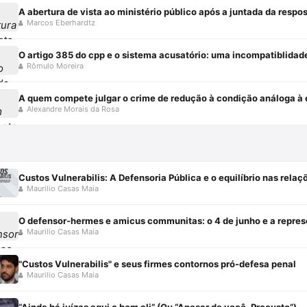
A abertura de vista ao ministério público após a juntada da resp
Marcos Eberhardtz
O artigo 385 do cpp e o sistema acusatório: uma incompatiblidad
Rômulo Moreira
A quem compete julgar o crime de redução à condição análoga à e
Alexandre Morais da Rosa
Maurilio Casas Maia
Maurilio Casas Maia
"Custos Vulnerabilis" e seus firmes contornos pró-defesa penal
Maurilio Casas Maia