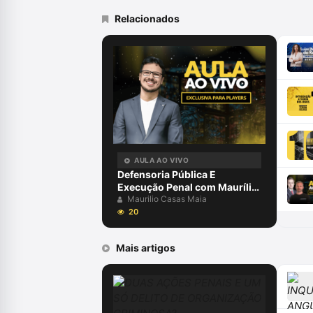
Relacionados
AULA AO VIVO
Defensoria Pública E
Execução Penal com Maurílio
Casas Maia
Maurilio Casas Maia
20
Mais artigos