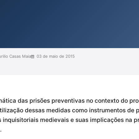
os acusados, como o direito ao
os à transformação do silêncio em um
 de inocência. Além disso, discute
va a ju...
ilio Casas Maia
03 de maio de 2015
ática das prisões preventivas no contexto do proc
utilização dessas medidas como instrumentos de 
s inquisitoriais medievais e suas implicações na p
.