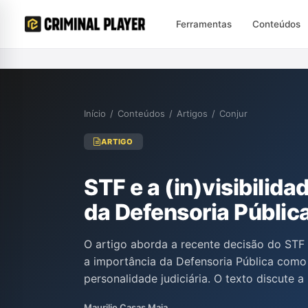
Ferramentas
Conteúdos
Início
/
Conteúdos
/
Artigos
/
Conjur
ARTIGO
STF e a (in)visibilida
da Defensoria Públic
O artigo aborda a recente decisão do STF
a importância da Defensoria Pública com
personalidade judiciária. O texto discute a
visibilidade e a defesa dos interesses insti
Maurilio Casas Maia