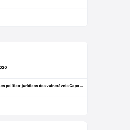
2020
Custos Vulnerabilis: A Defensoria Pública e o equilíbrio nas relações político-jurídicas dos vulneráveis Capa dura 1 janeiro 2019