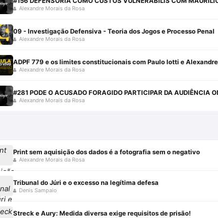
#156 DEFENSORIA COMO CUSTOS VULNERABILIS COM MAURÍLI
Alexandre Morais da Rosa
09 - Investigação Defensiva - Teoria dos Jogos e Processo Penal
Alexandre Morais da Rosa
ADPF 779 e os limites constitucionais com Paulo Iotti e Alexandr
Alexandre Morais da Rosa
#281 PODE O ACUSADO FORAGIDO PARTICIPAR DA AUDIÊNCIA O
Alexandre Morais da Rosa
Print sem aquisição dos dados é a fotografia sem o negativo
Alexandre Morais da Rosa
Tribunal do Júri e o excesso na legítima defesa
Denis Sampaio
Streck e Aury: Medida diversa exige requisitos de prisão!