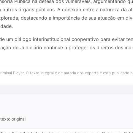
soria Pública na defesa dos vulneráveis, argumentando que
a outros órgãos públicos. A conexão entre a natureza da a
xplorada, destacando a importância de sua atuação em div
idade.
e um diálogo interinstitucional cooperativo para evitar te
uação do Judiciário continue a proteger os direitos dos in
iminal Player. O texto integral é de autoria dos experts e está publicado n
texto original