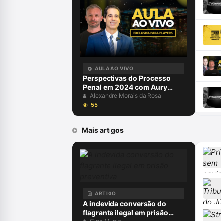
AULA AO VIVO
Perspectivas do Processo
Penal em 2024 com Aury
Lopes Jr e Alexandre Morais
Alexandre Morais da Rosa
da Rosa
55
Mais artigos
ARTIGO
A indevida conversão do
flagrante ilegal em prisão
Gina Muniz