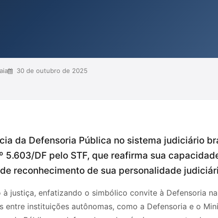
Estado, ressaltando a relevância de
 os direitos dos vulneráveis. A
eve retroceder à exclusão...
aia
30 de outubro de 2025
cia da Defensoria Pública no sistema judiciário br
º 5.603/DF pelo STF, que reafirma sua capacidad
 de reconhecimento de sua personalidade judiciári
o à justiça, enfatizando o simbólico convite à Defensoria n
 entre instituições autônomas, como a Defensoria e o Minis