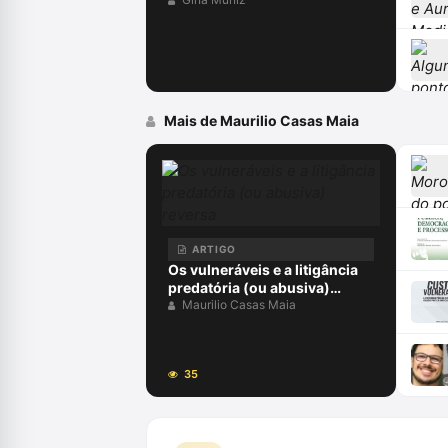
preventiva
Mais de Maurilio Casas Maia
ARTIGO
Os vulneráveis e a litigância
predatória (ou abusiva)
reversa
Maurilio Casas Maia
35