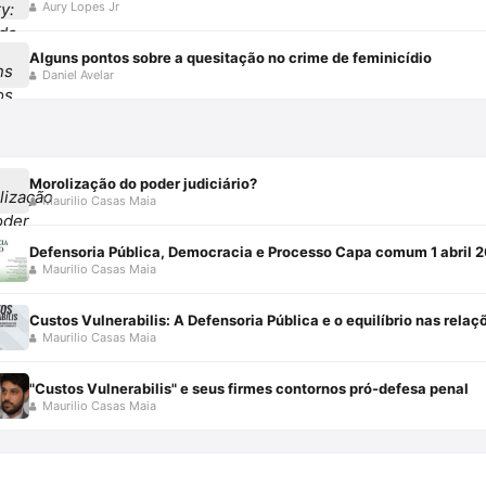
Aury Lopes Jr
Alguns pontos sobre a quesitação no crime de feminicídio
Daniel Avelar
Morolização do poder judiciário?
Maurilio Casas Maia
Defensoria Pública, Democracia e Processo Capa comum 1 abril 
Maurilio Casas Maia
Maurilio Casas Maia
"Custos Vulnerabilis" e seus firmes contornos pró-defesa penal
Maurilio Casas Maia