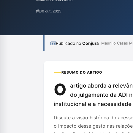
especialmente em litígios que envolvem o 
um diálogo interinstitucional para promover
30 out. 2025
análise enfatiza que a situação atual não d
Publicado no
Conjur
Maurilio Casas M
RESUMO DO ARTIGO
O
artigo aborda a relevân
do julgamento da ADI n
institucional e a necessidade
Discute a visão histórica do acess
o impacto desse gesto nas relações