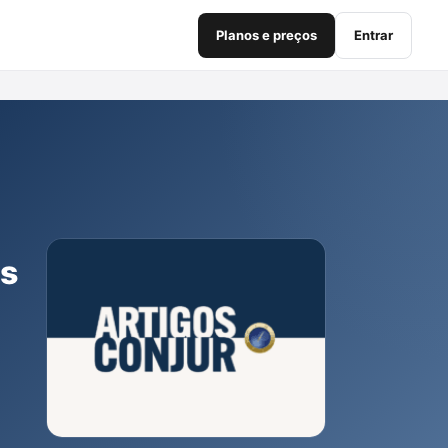
Planos e preços
Entrar
is