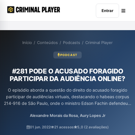
Entrar
Início
/
Conteúdos
/
Podcasts
/
Criminal Player
PODCAST
#281 PODE O ACUSADO FORAGIDO
PARTICIPAR DA AUDIÊNCIA ONLINE?
O episódio aborda a questão do direito do acusado foragido
participar de audiências virtuais, destacando o habeas corpus
214-916 de São Paulo, onde o ministro Edson Fachin defendeu a
garantia do contraditório e da ampla defesa. Os hosts discutem
Alexandre Morais da Rosa, Aury Lopes Jr
a incompatibilidade entre a situação de foragido e a
participação em audiência, enfatizando que a presença do
01 jun. 2022
21 acessos
5,0 (2 avaliações)
acusado, mesmo foragido, é essencial para a autodefesa. A