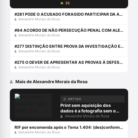
33
#281 PODE O ACUSADO FORAGIDO PARTICIPAR DA AUDIÊNCIA ONLINE?
Alexandre Morais da Rosa
#94 ACORDO DE NÃO PERSECUÇÃO PENAL COM ALEXANDRE E JOÃO PORTO SILVÉRIO JÚNIOR
Alexandre Morais da Rosa
#277 DISTINÇÃO ENTRE PROVA DA INVESTIGAÇÃO E PROVA JUDICIAL
Alexandre Morais da Rosa
#275 O DEVER DE APRESENTAR AS PROVAS À DEFESA: CHERRY PICKING PROBATÓRIO
Alexandre Morais da Rosa
Mais de Alexandre Morais da Rosa
ARTIGO
Print sem aquisição dos
dados é a fotografia sem o
negativo
Alexandre Morais da Rosa
RIF por encomenda após o Tema 1.404: (des)conformidades
Alexandre Morais da Rosa