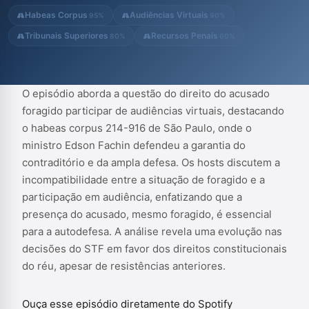
análise revela uma evolução nas decisões do STF em favor dos
Habeas Corpus
Audiências Virtuais
95%
90%
direitos constituciona...
Tribunais Superiores
Recursos Penais
80%
60%
O episódio aborda a questão do direito do acusado
foragido participar de audiências virtuais, destacando
o habeas corpus 214-916 de São Paulo, onde o
ministro Edson Fachin defendeu a garantia do
contraditório e da ampla defesa. Os hosts discutem a
incompatibilidade entre a situação de foragido e a
participação em audiência, enfatizando que a
presença do acusado, mesmo foragido, é essencial
para a autodefesa. A análise revela uma evolução nas
decisões do STF em favor dos direitos constitucionais
do réu, apesar de resistências anteriores.
Ouça esse episódio diretamente do Spotify