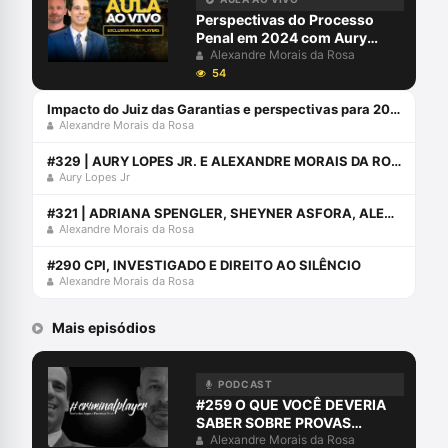
Perspectivas do Processo
Penal em 2024 com Aury
Lopes Jr e Alexandre Morais
Alexandre Morais da Rosa
da Rosa
54
Impacto do Juiz das Garantias e perspectivas para 2024 com Alexandre Morais da Rosa e Aury Lopes Jr
Alexandre Morais da Rosa
#329 | AURY LOPES JR. E ALEXANDRE MORAIS DA ROSA ENTREVISTAM RODRIGO FAUCZ
Aury Lopes Jr
#321 | ADRIANA SPENGLER, SHEYNER ASFORA, ALEXANDRE MORAIS DA ROSA E AURY LOPES JR CONVERSAM SOBRE O EBAC (EVENTO DA ABRACRIM)
Alexandre Morais da Rosa
#290 CPI, INVESTIGADO E DIREITO AO SILÊNCIO
Alexandre Morais da Rosa
Mais episódios
PODCAST
#259 O QUE VOCÊ DEVERIA
SABER SOBRE PROVAS
DIGITAIS
Alexandre Morais da Rosa