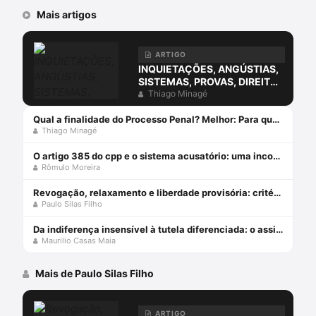
Mais artigos
ARTIGO
INQUIETAÇÕES, ANGÚSTIAS,
SISTEMAS, PROVAS, DIREITO
E O ERRO DA COMPREENSÃO
Thiago Minagé
JURÍDICA ESTUDANDO
APENAS O DIREITO.
Qual a finalidade do Processo Penal? Melhor: Para que serve o Processo Penal?
Thiago Minagé
O artigo 385 do cpp e o sistema acusatório: uma incompatiblidade com a constituição federal
Rômulo Moreira
Revogação, relaxamento e liberdade provisória: critérios de diferenciação das medidas que afastam a prisão cautelar
Paulo Silas Filho
Da indiferença insensível à tutela diferenciada: o assistido defensorial e o cumprimento de sentença – esperanças da cidadania no ncpc
Maurilio Casas Maia
Mais de Paulo Silas Filho
ARTIGO