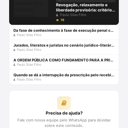
Revogação, relaxamento e
liberdade provisória: critérios
de diferenciação das medidas
Paulo Silas Filho
que afastam a prisão cautelar
76
Da fase de conhecimento à fase de execução penal com Paulo Silas Filho
Paulo Silas Filho
Jurados, literatos e juristas no cenário jurídico-literário: para quem vai o nobel de literatura de 2019?
Paulo Silas Filho
A ORDEM PÚBLICA COMO FUNDAMENTO PARA A PRISÃO PREVENTIVA NO PROCESSO PENAL - 2 edição 2024 - HABITUS EDITORA Livro em oferta 1 janeiro 2024
Paulo Silas Filho
Quando se dá a interrupção da prescrição pelo recebimento da denúncia? - por paulo silas taporosky filho
Paulo Silas Filho
Precisa de ajuda?
Fale com nossa equipe pelo WhatsApp para dúvidas
sobre este conteúdo.