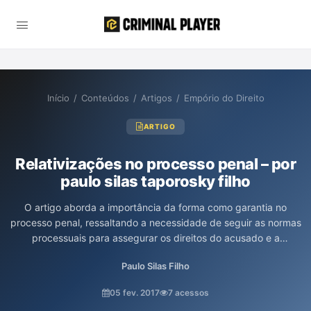
Início
/
Conteúdos
/
Artigos
/
Empório do Direito
ARTIGO
Relativizações no processo penal – por
paulo silas taporosky filho
O artigo aborda a importância da forma como garantia no
processo penal, ressaltando a necessidade de seguir as normas
processuais para assegurar os direitos do acusado e a
legitimidade da jurisdição. O autor, Paulo Silas Taporosky Filho,
Paulo Silas Filho
critica as relativizações que ameaçam a integridade do
processo, defendendo que violações às regras devem resultar
05 fev. 2017
7 acessos
em nulidades, pois priorizar o resultado em detrimento da