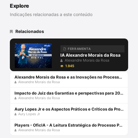
e Direito Penal (UNINTER e UnC);
Explore
Advogado; Escritor; Membro da Comissão
de Prerrogativas da OAB/PR; Membro da
Indicações relacionadas a este conteúdo
Comissão de Assuntos Culturais da
OAB/PR; Membro da Comissão de
Advocacia Criminal da OAB/PR; Membro da
Relacionados
Rede Brasileira de Direito e Literatura.
FERRAMENTA
IA Alexandre Morais da Rosa
Alexandre Morais da Rosa
1.945
Alexandre Morais da Rosa e as Inovações no Processo Penal: Ferramentas Tecnológicas
Alexandre Morais da Rosa
Impacto do Juiz das Garantias e perspectivas para 2024 com Alexandre Morais da Rosa e Aury Lopes Jr
Alexandre Morais da Rosa
Aury Lopes Jr e os Aspectos Práticos e Críticos da Prova Penal
Aury Lopes Jr
Players - OficIA - A Leitura Estratégica do Processo Penal com Alexandre Morais da Rosa
Alexandre Morais da Rosa