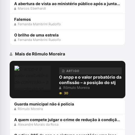
A abertura de vista ao ministério público após a juntada da resposta à acusação
Marcos Eberhardt
Falemos
Fernanda Mambrini Rudolfo
O brilho de uma estrela
Fernanda Mambrini Rudolfo
Mais de Rômulo Moreira
ARTIGO
O anpp e o valor probatório da
confissão – a posição do stj
Rômulo Moreira
30
Guarda municipal não é polícia
Rômulo Moreira
A quem compete julgar o crime de redução à condição análoga à escravo (cp, art. 149)?
Alexandre Morais da Rosa