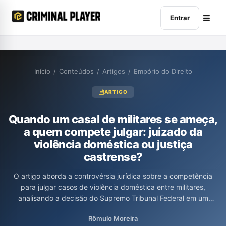
Entrar
Início
/
Conteúdos
/
Artigos
/
Empório do Direito
ARTIGO
Quando um casal de militares se ameça,
a quem compete julgar: juizado da
violência doméstica ou justiça
castrense?
O artigo aborda a controvérsia jurídica sobre a competência
para julgar casos de violência doméstica entre militares,
analisando a decisão do Supremo Tribunal Federal em um
habeas corpus envolvendo um sargento do Exército e sua
Rômulo Moreira
esposa, também sargento. O autor argumenta que a Justiça