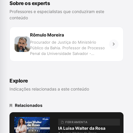
Sobre os experts
Professores e especialistas que conduziram este
conteúdo
Rômulo Moreira
Procurador de Justiça do Ministério
Público da Bahia. Professor de Processo
Penal da Universidade Salvador -
UNIFACS. Pós-graduado em Processo
Penal pela Universidade de Salamanca.
Explore
Indicações relacionadas a este conteúdo
Relacionados
FERRAMENTA
IA Luisa Walter da Rosa