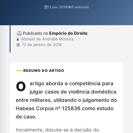
Militar não deveria ser competente para julgar casos que não
12 jan. 2016
6 acessos
afetam diretamente os interesses das Forças Armadas,
sugerindo que essas situações deveriam ser analisadas pela
Vara de Violência Doméstica e Familiar....
Publicado no
Empório do Direito
Rômulo de Andrade Moreira
12 de janeiro de 2016
RESUMO DO ARTIGO
O
artigo aborda a competência para
julgar casos de violência doméstica
entre militares, utilizando o julgamento do
Habeas Corpus nº 125836 como estudo
de caso.
Inicialmente, discute-se a decisão do