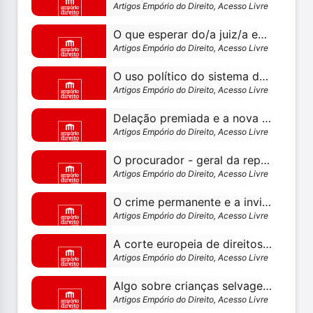
Artigos Empório do Direito, Acesso Livre
O que esperar do/a juiz/a em um acordo de delação premiada?
Artigos Empório do Direito, Acesso Livre
O uso político do sistema de justiça criminal no brasil
Artigos Empório do Direito, Acesso Livre
Delação premiada e a nova era do risco penal calculado
Artigos Empório do Direito, Acesso Livre
O procurador - geral da república não pode dirimir conflito de atribuição entre os ministérios públicos dos estados, decidiu o stf
Artigos Empório do Direito, Acesso Livre
O crime permanente e a inviolabilidade do domicílio
Artigos Empório do Direito, Acesso Livre
A corte europeia de direitos humanos e o excesso prazal: o caso polonês
Artigos Empório do Direito, Acesso Livre
Algo sobre crianças selvagens e os adolescentes infratores: investir em jaula ou em educação, eis a questão da pec nº 171
Artigos Empório do Direito, Acesso Livre