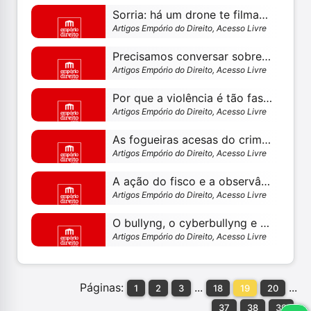
Sorria: há um drone te filmando; e você nem sonha
Artigos Empório do Direito, Acesso Livre
Precisamos conversar sobre gastar, no mínimo, 20 mil reais com cada preso. vale a pena?
Artigos Empório do Direito, Acesso Livre
Por que a violência é tão fascinante, com laranja mecânica
Artigos Empório do Direito, Acesso Livre
As fogueiras acesas do crime e a responsabilidade do sujeito
Artigos Empório do Direito, Acesso Livre
A ação do fisco e a observância do devido processo constitucional.
Artigos Empório do Direito, Acesso Livre
O bullyng, o cyberbullyng e a expansão do direito penal
Artigos Empório do Direito, Acesso Livre
Páginas:
...
...
1
2
3
18
19
20
37
38
39