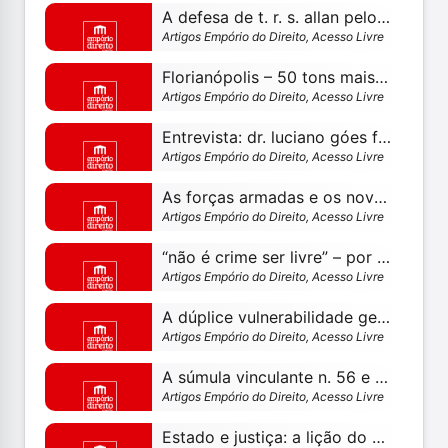
A defesa de t. r. s. allan pelos direitos não escritos como lei fundamental – por paulo silas taporosky filho
Artigos Empório do Direito, Acesso Livre
Florianópolis – 50 tons mais escuros – por fernanda mambrini rudolfo
Artigos Empório do Direito, Acesso Livre
Entrevista: dr. luciano góes fala sobre racismo e justiça criminal
Artigos Empório do Direito, Acesso Livre
As forças armadas e os novos carandirus
Artigos Empório do Direito, Acesso Livre
“não é crime ser livre” – por fernanda mambrini rudolfo
Artigos Empório do Direito, Acesso Livre
A dúplice vulnerabilidade geográfico - financeira no processo penal
Artigos Empório do Direito, Acesso Livre
A súmula vinculante n. 56 e a diminuição da dor
Artigos Empório do Direito, Acesso Livre
Estado e justiça: a lição do zapatistas