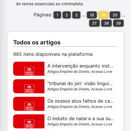
de temas essenciais ao criminalista.
Páginas:
...
...
1
2
3
18
19
20
37
38
39
Todos os artigos
965 itens disponíveis na plataforma
A intervenção enquanto instrumento de propaganda
Artigos Empório do Direito, Acesso Livre
“tribunal do júri: visão linguística, histórica, social e jurídica” - breves comentários sobre o livro
Artigos Empório do Direito, Acesso Livre
Os nossos atos falhos de cada dia - por rômulo de andrade moreira
Artigos Empório do Direito, Acesso Livre
O indulto de natal e a sua suposta inconstitucionalidade – por rômulo de andrade moreira
Artigos Empório do Direito, Acesso Livre