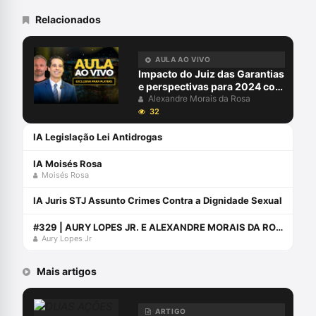
Relacionados
AULA AO VIVO
Impacto do Juiz das Garantias
e perspectivas para 2024 com
Alexandre Morais da Rosa e
Alexandre Morais da Rosa
Aury Lopes Jr
32
IA Legislação Lei Antidrogas
IA Moisés Rosa
Moisés Rosa
IA Juris STJ Assunto Crimes Contra a Dignidade Sexual
#329 | AURY LOPES JR. E ALEXANDRE MORAIS DA ROSA ENTREVISTAM RODRIGO FAUCZ
Aury Lopes Jr
Mais artigos
ARTIGO