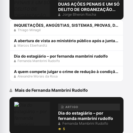
DUAS AÇÕES PENAIS E UM SÓ
DELITO DE ORGANIZAÇÃO
CRIMINOSA?
Jorge Bheron Rocha
INQUIETAÇÕES, ANGÚSTIAS, SISTEMAS, PROVAS, DIREITO E O ERRO DA COMPREENSÃO JURÍDICA ESTUDANDO APENAS O DIREITO.
Thiago Minagé
A abertura de vista ao ministério público após a juntada da resposta à acusação
Marcos Eberhardtz
Dia do estagiário – por fernanda mambrini rudolfo
Fernanda Mambrini Rudolfo
A quem compete julgar o crime de redução à condição análoga à escravo (cp, art. 149)?
Alexandre Morais da Rosa
Mais de Fernanda Mambrini Rudolfo
ARTIGO
Dia do estagiário – por
fernanda mambrini rudolfo
Fernanda Mambrini Rudolfo
5