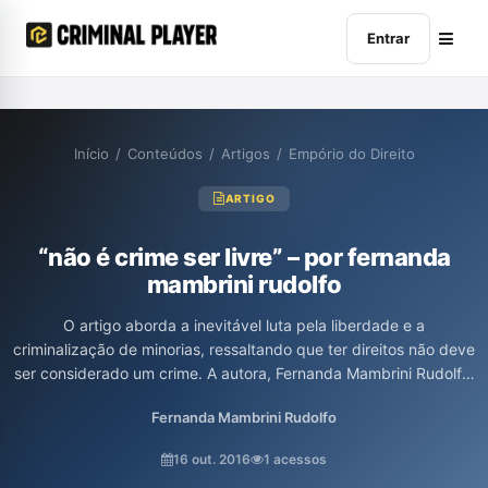
Entrar
Início
/
Conteúdos
/
Artigos
/
Empório do Direito
ARTIGO
“não é crime ser livre” – por fernanda
mambrini rudolfo
O artigo aborda a inevitável luta pela liberdade e a
criminalização de minorias, ressaltando que ter direitos não deve
ser considerado um crime. A autora, Fernanda Mambrini Rudolfo,
discute a manipulação das leis e as injustiças sociais que
Fernanda Mambrini Rudolfo
resultam na marginalização de grupos vulneráveis, enfatizando
a necessidade de protestar e reivindicar direitos. Através de um
16 out. 2016
1 acessos
olhar crítico, o texto defende que a luta por igualdade é