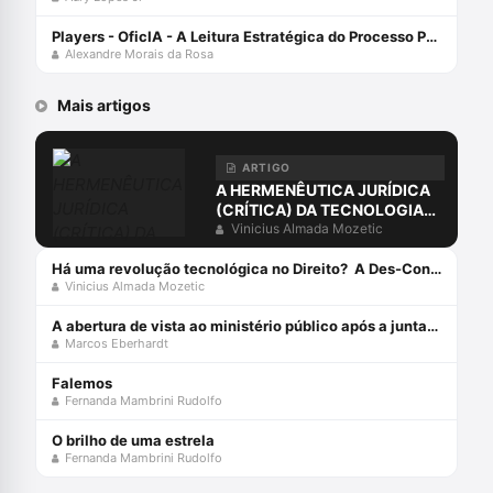
Players - OficIA - A Leitura Estratégica do Processo Penal com Alexandre Morais da Rosa
Alexandre Morais da Rosa
Mais artigos
ARTIGO
A HERMENÊUTICA JURÍDICA
(CRÍTICA) DA TECNOLOGIA
PÓS-MODERNA
Vinicius Almada Mozetic
Há uma revolução tecnológica no Direito? A Des-Construção da Sociedade do Conhecimento e da Informação[1]
Vinicius Almada Mozetic
A abertura de vista ao ministério público após a juntada da resposta à acusação
Marcos Eberhardt
Falemos
Fernanda Mambrini Rudolfo
O brilho de uma estrela
Fernanda Mambrini Rudolfo