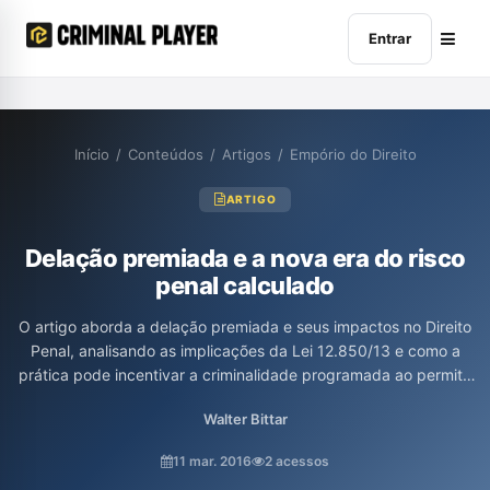
Entrar
Início
/
Conteúdos
/
Artigos
/
Empório do Direito
ARTIGO
Delação premiada e a nova era do risco
penal calculado
O artigo aborda a delação premiada e seus impactos no Direito
Penal, analisando as implicações da Lei 12.850/13 e como a
prática pode incentivar a criminalidade programada ao permitir
que os delatores se beneficiem de acordos que, muitas vezes,
Walter Bittar
desconsideram a função punitiva da pena. O autor, Walter Bittar,
destaca a fragilidade da argumentação que justifica essas
11 mar. 2016
2 acessos
concessões e alerta para o risco de um cenário em que as