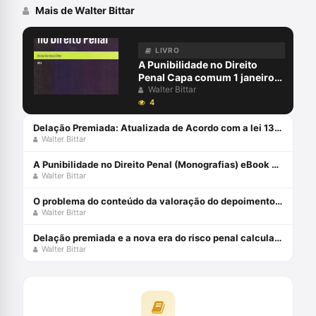
Mais de Walter Bittar
LIVRO
A Punibilidade no Direito
Penal Capa comum 1 janeiro
2015
Walter Bittar
4
Delação Premiada: Atualizada de Acordo com a lei 13.964/2019 Capa comum 14 julho 2020
Walter Bittar
A Punibilidade no Direito Penal (Monografias) eBook Kindle
Walter Bittar
O problema do conteúdo da valoração do depoimento dos delatores diante do conceito de justa causa para o regular exercício da ação penal
Walter Bittar
Delação premiada e a nova era do risco penal calculado
Walter Bittar