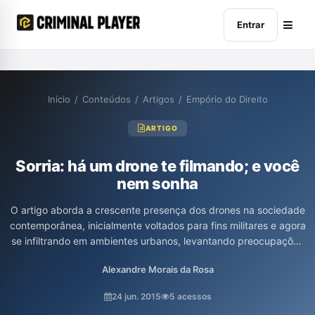
Entrar
Início
/
Conteúdos
/
Artigos
/
Empório do Direito
ARTIGO
Sorria: há um drone te filmando; e você
nem sonha
O artigo aborda a crescente presença dos drones na sociedade
contemporânea, inicialmente voltados para fins militares e agora
se infiltrando em ambientes urbanos, levantando preocupações
sobre privacidade e vigilância. Com o avanço tecnológico, esses
Alexandre Morais da Rosa
dispositivos são utilizados para monitorar a população, podendo
resultar em abusos de poder e violação da intimidade. O texto
24 jun. 2015
5 acessos
destaca a necessidade de regulamentação e limites legais para