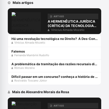
Mais artigos
ARTIGO
A HERMENÊUTICA JURÍDICA
(CRÍTICA) DA TECNOLOGIA
PÓS-MODERNA
Vinicius Almada Mozetic
Há uma revolução tecnológica no Direito? A Des-Construção da Sociedade do Conhecimento e da Informação[1]
Vinicius Almada Mozetic
Falemos
Fernanda Mambrini Rudolfo
A problemática da tramitação das razões recursais diretamente no tribunal (art. 600, § 4º, cpp)
Rômulo Moreira
Difícil passar em um concurso? conheça a história de davi lorso
Rosivaldo Toscano Júnior
Mais de Alexandre Morais da Rosa
ARTIGO