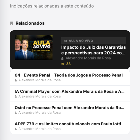
Associação Ibero Americana de Direito e
Indicações relacionadas a este conteúdo
Inteligência Artificial/AID-IA. Pesquisa
Novas Tecnologias, Big Data, Jurimetria,
Decisão, Automação e Inteligência
Relacionados
Artificial aplicadas ao Direito Judiciário,
com perspectiva transdisciplinar.
Coordena o Grupo de Pesquisa
AULA AO VIVO
SpinLawLab (CNPq UNIVALI)
Impacto do Juiz das Garantias
e perspectivas para 2024 com
Alexandre Morais da Rosa e
Alexandre Morais da Rosa
Aury Lopes Jr
33
04 - Evento Penal - Teoria dos Jogos e Processo Penal
Alexandre Morais da Rosa
IA Criminal Player com Alexandre Morais da Rosa e André Necchio
Alexandre Morais da Rosa
Osint no Processo Penal com Alexandre Morais da Rosa e Rogério Souza
Alexandre Morais da Rosa
ADPF 779 e os limites constitucionais com Paulo Iotti e Alexandre Morais da Rosa
Alexandre Morais da Rosa