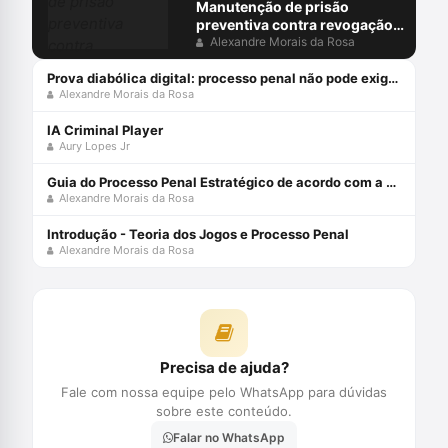
Manutenção de prisão
preventiva contra revogação
do MP: juiz não pode ocupar
Alexandre Morais da Rosa
lugar do acusador
Prova diabólica digital: processo penal não pode exigir do arguido o que só o diabo provaria
Alexandre Morais da Rosa
IA Criminal Player
Aury Lopes Jr
Guia do Processo Penal Estratégico de acordo com a Teoria dos Jogos e MCDA-C - Edição 2021
Alexandre Morais da Rosa
Introdução - Teoria dos Jogos e Processo Penal
Alexandre Morais da Rosa
Precisa de ajuda?
Fale com nossa equipe pelo WhatsApp para dúvidas
sobre este conteúdo.
Falar no WhatsApp