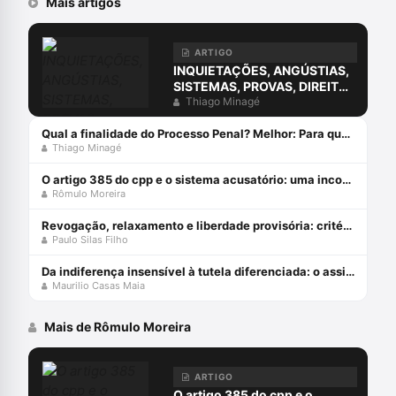
Mais artigos
ARTIGO
INQUIETAÇÕES, ANGÚSTIAS,
SISTEMAS, PROVAS, DIREITO
E O ERRO DA COMPREENSÃO
Thiago Minagé
JURÍDICA ESTUDANDO
APENAS O DIREITO.
Qual a finalidade do Processo Penal? Melhor: Para que serve o Processo Penal?
Thiago Minagé
O artigo 385 do cpp e o sistema acusatório: uma incompatiblidade com a constituição federal
Rômulo Moreira
Revogação, relaxamento e liberdade provisória: critérios de diferenciação das medidas que afastam a prisão cautelar
Paulo Silas Filho
Da indiferença insensível à tutela diferenciada: o assistido defensorial e o cumprimento de sentença – esperanças da cidadania no ncpc
Maurilio Casas Maia
Mais de Rômulo Moreira
ARTIGO
O artigo 385 do cpp e o