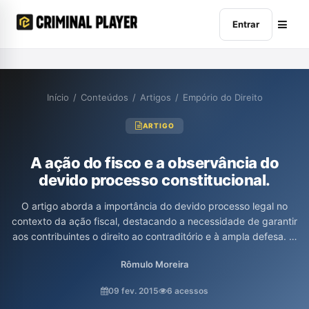
Entrar
Início
/
Conteúdos
/
Artigos
/
Empório do Direito
ARTIGO
A ação do fisco e a observância do
devido processo constitucional.
O artigo aborda a importância do devido processo legal no
contexto da ação fiscal, destacando a necessidade de garantir
aos contribuintes o direito ao contraditório e à ampla defesa. O
autor, Rômulo de Andrade Moreira, critica a postura do Fisco em
Rômulo Moreira
desconsiderar tais direitos, evidenciando que a falta de
transparência nas ações fiscais pode invalidar autuações. Além
09 fev. 2015
6 acessos
disso, discute a evolução do conceito de devido processo, sua