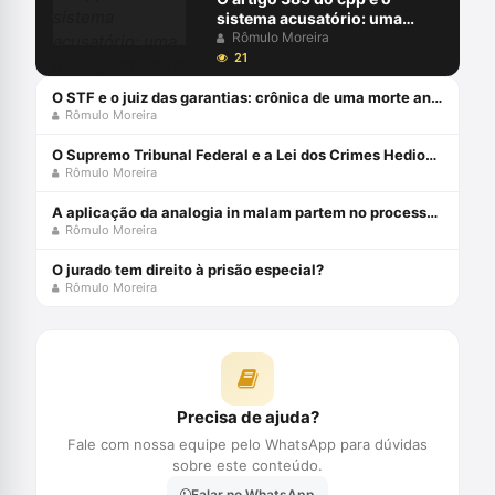
sistema acusatório: uma
incompatiblidade com a
Rômulo Moreira
constituição federal
21
O STF e o juiz das garantias: crônica de uma morte anunciada
Rômulo Moreira
O Supremo Tribunal Federal e a Lei dos Crimes Hediondos
Rômulo Moreira
A aplicação da analogia in malam partem no processo penal brasileiro
Rômulo Moreira
O jurado tem direito à prisão especial?
Rômulo Moreira
Precisa de ajuda?
Fale com nossa equipe pelo WhatsApp para dúvidas
sobre este conteúdo.
Falar no WhatsApp