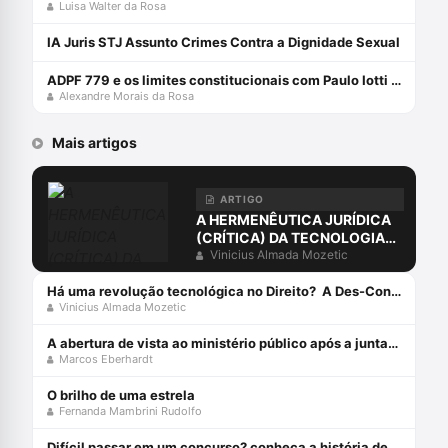
Luisa Walter da Rosa
IA Juris STJ Assunto Crimes Contra a Dignidade Sexual
ADPF 779 e os limites constitucionais com Paulo Iotti e Alexandre Morais da Rosa
Alexandre Morais da Rosa
Mais artigos
ARTIGO
A HERMENÊUTICA JURÍDICA
(CRÍTICA) DA TECNOLOGIA
PÓS-MODERNA
Vinicius Almada Mozetic
Há uma revolução tecnológica no Direito? A Des-Construção da Sociedade do Conhecimento e da Informação[1]
Vinicius Almada Mozetic
A abertura de vista ao ministério público após a juntada da resposta à acusação
Marcos Eberhardt
O brilho de uma estrela
Fernanda Mambrini Rudolfo
Difícil passar em um concurso? conheça a história de davi lorso