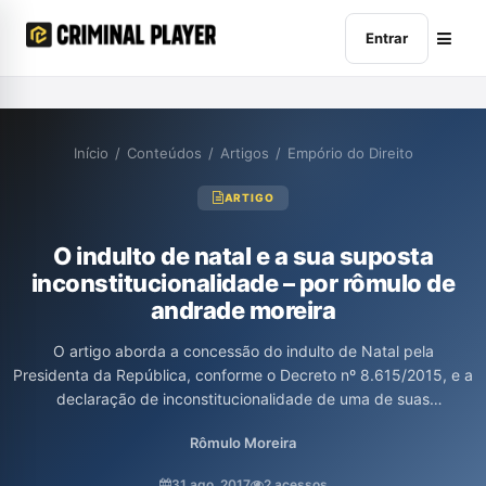
Entrar
Início
/
Conteúdos
/
Artigos
/
Empório do Direito
ARTIGO
O indulto de natal e a sua suposta
inconstitucionalidade – por rômulo de
andrade moreira
O artigo aborda a concessão do indulto de Natal pela
Presidenta da República, conforme o Decreto nº 8.615/2015, e a
declaração de inconstitucionalidade de uma de suas
disposições pelo Tribunal Regional Federal da 4ª Região. O texto
Rômulo Moreira
discute os princípios constitucionais que sustentam o indulto e
critica a interpretação da Corte, argumentando que não há
31 ago. 2017
2 acessos