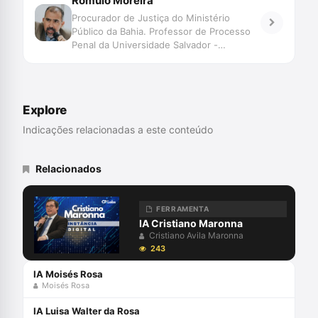
Rômulo Moreira
Procurador de Justiça do Ministério
Público da Bahia. Professor de Processo
Penal da Universidade Salvador -
UNIFACS. Pós-graduado em Processo
Penal pela Universidade de Salamanca.
Explore
Indicações relacionadas a este conteúdo
Relacionados
FERRAMENTA
IA Cristiano Maronna
Cristiano Avila Maronna
243
IA Moisés Rosa
Moisés Rosa
IA Luisa Walter da Rosa