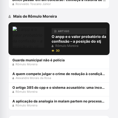
Rosivaldo Toscano Júnior
Mais de Rômulo Moreira
ARTIGO
O anpp e o valor probatório da
confissão – a posição do stj
Rômulo Moreira
30
Guarda municipal não é polícia
Rômulo Moreira
A quem compete julgar o crime de redução à condição análoga à escravo (cp, art. 149)?
Alexandre Morais da Rosa
O artigo 385 do cpp e o sistema acusatório: uma incompatiblidade com a constituição federal
Rômulo Moreira
A aplicação da analogia in malam partem no processo penal brasileiro
Rômulo Moreira