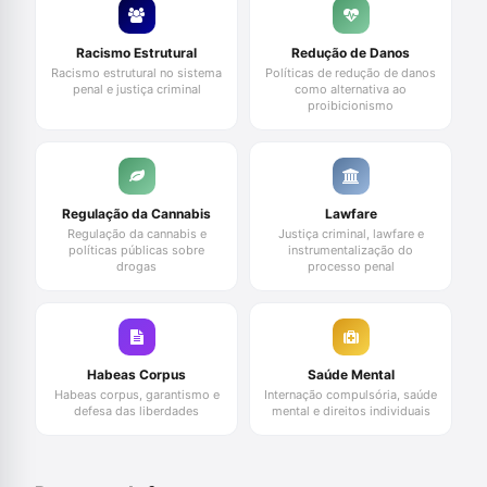
Racismo Estrutural
Redução de Danos
Racismo estrutural no sistema
Políticas de redução de danos
penal e justiça criminal
como alternativa ao
proibicionismo
Regulação da Cannabis
Lawfare
Regulação da cannabis e
Justiça criminal, lawfare e
políticas públicas sobre
instrumentalização do
drogas
processo penal
Habeas Corpus
Saúde Mental
Habeas corpus, garantismo e
Internação compulsória, saúde
defesa das liberdades
mental e direitos individuais