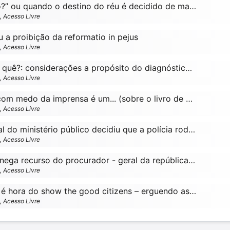
“arnaldo, pode isso?” ou quando o destino do réu é decidido de maneira heterodoxa
o, Acesso Livre
 a proibição da reformatio in pejus
o, Acesso Livre
Você tem nome de quê?: considerações a propósito do diagnóstico psi no direito
o, Acesso Livre
O juiz que decide com medo da imprensa é um... (sobre o livro de alexandre bizzotto)
o, Acesso Livre
O conselho nacional do ministério público decidiu que a polícia rodoviária federal pode lavrar o termo circunstanciado
o, Acesso Livre
O ministro luiz fux nega recurso do procurador - geral da república contra a decisão que anulou o processo da operação satiagraha
o, Acesso Livre
Prepara que agora é hora do show the good citizens – erguendo as mãos e dando glória ao populismo penal
o, Acesso Livre