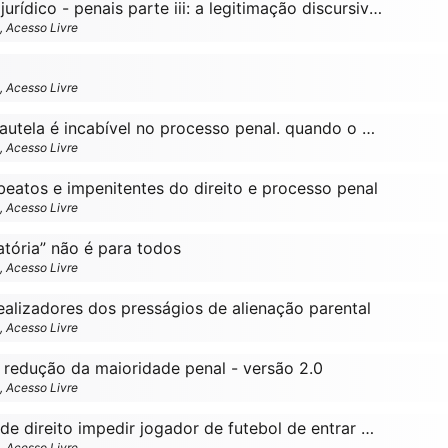
História das ideias jurídico - penais parte iii: a legitimação discursiva do poder político
o, Acesso Livre
o, Acesso Livre
O poder geral de cautela é incabível no processo penal. quando o stf erra
o, Acesso Livre
beatos e impenitentes do direito e processo penal
o, Acesso Livre
tória” não é para todos
o, Acesso Livre
ealizadores dos presságios de alienação parental
o, Acesso Livre
 redução da maioridade penal - versão 2.0
o, Acesso Livre
É teratológico juiz de direito impedir jogador de futebol de entrar em campo no avaí e figueirense, em santa catarina
o, Acesso Livre