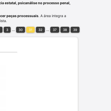
cia estatal, psicanálise no processo penal,
ecer peças processuais
. A área integra a
ista.
...
...
3
30
31
32
37
38
39