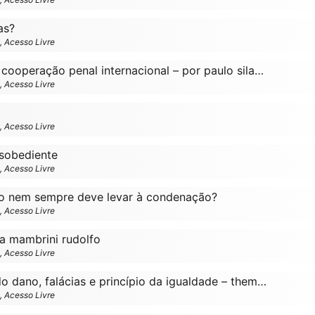
as?
o, Acesso Livre
Níveis dos atos de cooperação penal internacional – por paulo silas taporosky filho
o, Acesso Livre
o, Acesso Livre
esobediente
o, Acesso Livre
ão nem sempre deve levar à condenação?
o, Acesso Livre
a mambrini rudolfo
o, Acesso Livre
Crime, reparação do dano, falácias e princípio da igualdade – themis pode usar uma venda, mas o juiz não
o, Acesso Livre