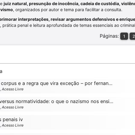
re
juiz natural, presunção de inocência, cadeia de custódia, violên
tivismo
, organizados por autor e tema para facilitar a consulta.
primorar interpretações, revisar argumentos defensivos e enriqu
a, prática penal e leitura aprofundada de temas essenciais ao criminal
Páginas:
1
2
ma
Liminar em habeas corpus e a regra que vira exceção – por fernanda mambrini rudolfo
o, Acesso Livre
Vontade de poder versus normatividade: o que o nazismo nos ensina? – por rosivaldo toscano dos santos júnior e lenio luiz streck
o, Acesso Livre
 penais iv
o, Acesso Livre