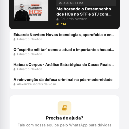
AULA EXTRA
Melhorando o Desempenho
dos HCs no STF e STJ com
Eduardo Newton
Eduardo Newton
114
Eduardo Newton: Novas tecnologias, aporofobia e encarceramento
Eduardo Newton
O “espírito militar” como a atual e importante chocadeira do autoritarismo brasileiro.
Eduardo Newton
Habeas Corpus - Análise Estratégica de Casos Reais com Eduardo Newton
Eduardo Newton
A reinvenção da defesa criminal na pós-modernidade
Alexandre Morais da Rosa
Precisa de ajuda?
Fale com nossa equipe pelo WhatsApp para dúvidas