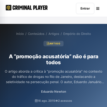
Entrar
Início
/
Conteúdos
/
Artigos
/
Empório do Direito
ARTIGO
A “promoção acusatória” não é para
todos
O artigo aborda a crítica à "promoção acusatória" no contexto
do tráfico de drogas no Rio de Janeiro, destacando a
seletividade na persecução penal. O autor, Eduardo Januário
Newton, discute como a mídia cria uma imagem distorcida das
Eduardo Newton
organizações criminosas, resultando em uma aplicação desigual
da lei, especialmente para os indivíduos das comunidades
16 ago. 2015
2 acessos
carentes, que são julgados com rigor sem a devida