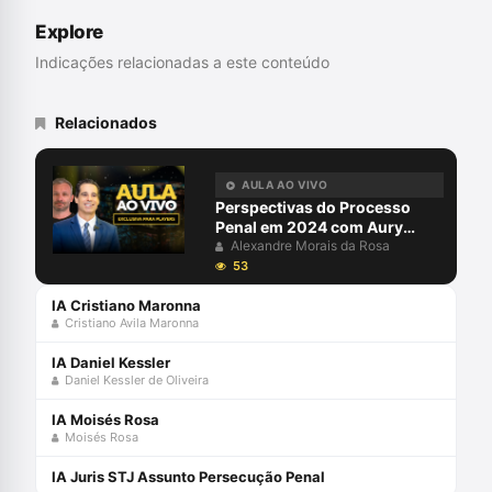
obrigatoriedade da audiência de custódia
Explore
para todas as modalidades prisionais.
Indicações relacionadas a este conteúdo
Relacionados
AULA AO VIVO
Perspectivas do Processo
Penal em 2024 com Aury
Lopes Jr e Alexandre Morais
Alexandre Morais da Rosa
da Rosa
53
IA Cristiano Maronna
Cristiano Avila Maronna
IA Daniel Kessler
Daniel Kessler de Oliveira
IA Moisés Rosa
Moisés Rosa
IA Juris STJ Assunto Persecução Penal