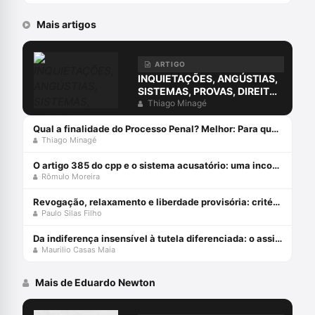
Mais artigos
ARTIGO
INQUIETAÇÕES, ANGÚSTIAS,
SISTEMAS, PROVAS, DIREITO
E O ERRO DA COMPREENSÃO
Thiago Minagé
JURÍDICA ESTUDANDO
APENAS O DIREITO.
Qual a finalidade do Processo Penal? Melhor: Para que serve o Processo Penal?
Thiago Minagé
O artigo 385 do cpp e o sistema acusatório: uma incompatiblidade com a constituição federal
Rômulo Moreira
Revogação, relaxamento e liberdade provisória: critérios de diferenciação das medidas que afastam a prisão cautelar
Paulo Silas Filho
Da indiferença insensível à tutela diferenciada: o assistido defensorial e o cumprimento de sentença – esperanças da cidadania no ncpc
Maurilio Casas Maia
Mais de Eduardo Newton