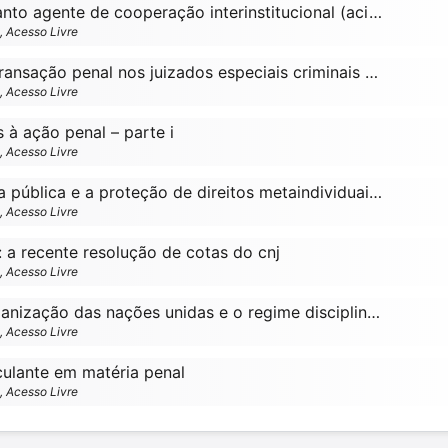
A defensoria enquanto agente de cooperação interinstitucional (aci) nas ações nacionais: a intervenção da amiga das comunidades vulneráveis
o, Acesso Livre
O uso rasteiro da transação penal nos juizados especiais criminais – por paulo silas taporosky filho
o, Acesso Livre
s à ação penal – parte i
o, Acesso Livre
Sobre “a defensoria pública e a proteção de direitos metaindividuais por meio da ação civil pública”, de amanda oliari melotto
o, Acesso Livre
 a recente resolução de cotas do cnj
o, Acesso Livre
A resolução da organização das nações unidas e o regime disciplinar diferenciado
o, Acesso Livre
culante em matéria penal
o, Acesso Livre