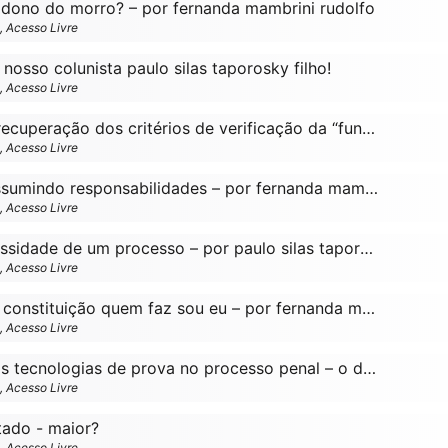
 dono do morro? – por fernanda mambrini rudolfo
o, Acesso Livre
nosso colunista paulo silas taporosky filho!
o, Acesso Livre
A necessidade de recuperação dos critérios de verificação da “funcionalidade” na cooperação penal internacional
o, Acesso Livre
Estado paralelo: assumindo responsabilidades – por fernanda mambrini rudolfo
o, Acesso Livre
Os crimes e a necessidade de um processo – por paulo silas taporosky filho
o, Acesso Livre
A interpretação da constituição quem faz sou eu – por fernanda mambrini rudolfo e lucas nicholas santos de souza
o, Acesso Livre
Lançamento! “novas tecnologias de prova no processo penal – o dna na delação premiada”, de yuri felix e alexandre morais da rosa
o, Acesso Livre
tado - maior?
o, Acesso Livre