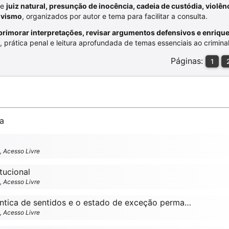
re
juiz natural, presunção de inocência, cadeia de custódia, violên
tivismo
, organizados por autor e tema para facilitar a consulta.
primorar interpretações, revisar argumentos defensivos e enriqu
a, prática penal e leitura aprofundada de temas essenciais ao criminal
Páginas:
1
ma
o, Acesso Livre
tucional
o, Acesso Livre
A atribuição inautêntica de sentidos e o estado de exceção permanente na ordem jurídica – por rosivaldo toscano jr.
o, Acesso Livre