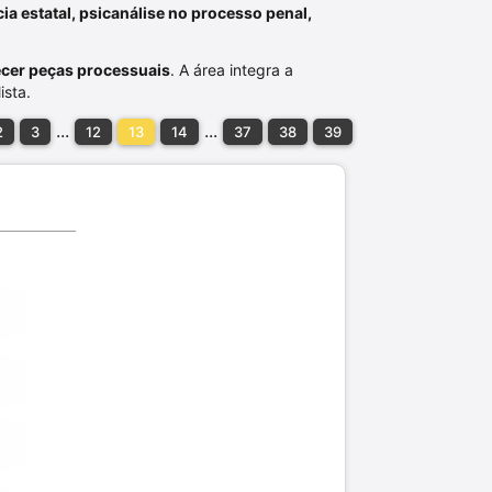
cia estatal, psicanálise no processo penal,
ecer peças processuais
. A área integra a
ista.
...
...
2
3
12
13
14
37
38
39