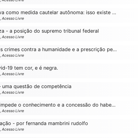
Condução coercitiva como medida cautelar autônoma: isso existe mesmo no brasil?
o, Acesso Livre
za - a posição do supremo tribunal federal
o, Acesso Livre
A casa da morte, os crimes contra a humanidade e a prescrição penal[1]
o, Acesso Livre
id-19 tem cor, e é negra.
o, Acesso Livre
– uma questão de competência
o, Acesso Livre
A transação penal impede o conhecimento e a concessão do habeas corpus? a posição do supremo tribunal federal
o, Acesso Livre
ação - por fernanda mambrini rudolfo
o, Acesso Livre