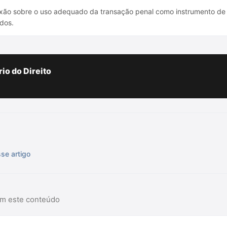
ão sobre o uso adequado da transação penal como instrumento de j
dos.
io do Direito
sse artigo
am este conteúdo