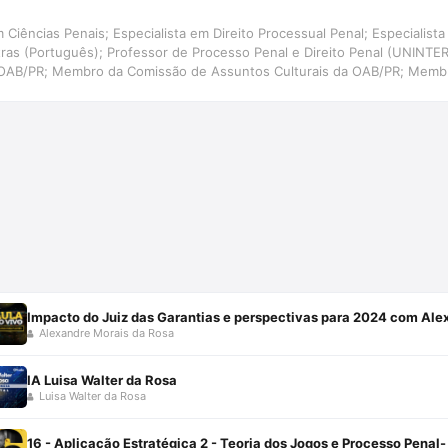
 Ciências Penais; Especialista em Direito Processual Penal; Especialista 
etras (Português); Professor de Processo Penal e Direito Penal (UNINT
 OAB/PR; Membro da Comissão de Assuntos Culturais da OAB/PR; Membr
ira de Direito e Literatura.
Impacto do Juiz das Garantias e perspectivas para 2024 com Ale
Alexandre Morais da Rosa
IA Luisa Walter da Rosa
Luisa Walter da Rosa
16 - Aplicação Estratégica 2 - Teoria dos Jogos e Processo Penal-