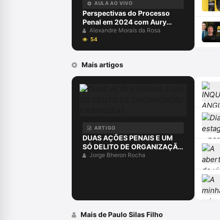
AULA AO VIVO
Perspectivas do Processo
Penal em 2024 com Aury
Lopes Jr e Alexandre Morais
Alexandre Morais da Rosa
da Rosa
54
Mais artigos
ARTIGO
DUAS AÇÕES PENAIS E UM
SÓ DELITO DE ORGANIZAÇÃO
CRIMINOSA?
Jorge Bheron Rocha
Mais de Paulo Silas Filho