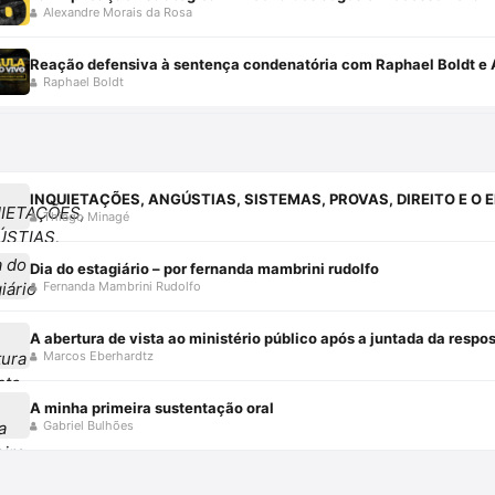
Alexandre Morais da Rosa
Reação defensiva à sentença condenatória com Raphael Boldt e 
Raphael Boldt
Thiago Minagé
Dia do estagiário – por fernanda mambrini rudolfo
Fernanda Mambrini Rudolfo
A abertura de vista ao ministério público após a juntada da resp
Marcos Eberhardtz
A minha primeira sustentação oral
Gabriel Bulhões