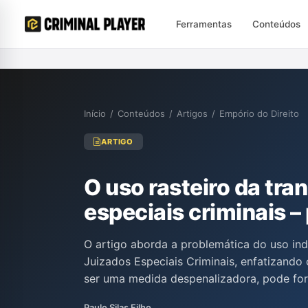
Ferramentas
Conteúdos
Início
/
Conteúdos
/
Artigos
/
Empório do Direito
ARTIGO
O uso rasteiro da tra
especiais criminais – 
O artigo aborda a problemática do uso in
Juizados Especiais Criminais, enfatizand
ser uma medida despenalizadora, pode forç
aceitarem acordos devido ao medo de um 
Paulo Silas Filho