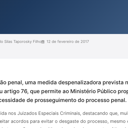
ca e desatenta do Ministério Público
ondições da ação, o que pode
meter a efetividade ...
o Silas Taporosky Filho
12 de fevereiro de 2017
ção penal, uma medida despenalizadora prevista na
 artigo 76, que permite ao Ministério Público pr
necessidade de prosseguimento do processo penal.
ida nos Juizados Especiais Criminais, destacando que, mui
eitar acordos para evitar o desgaste do processo, mesmo 