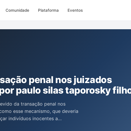
Comunidade
Plataforma
Eventos
nsação penal nos juizados
por paulo silas taporosky filh
devido da transação penal nos
o como esse mecanismo, que deveria
ar indivíduos inocentes a
processo condenatório. Paulo Silas