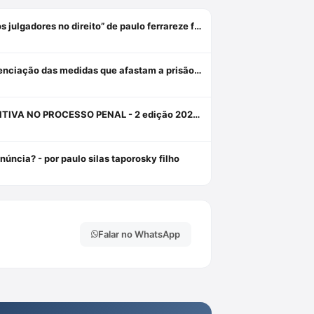
Resenha do livro “a sogra como fonte do direito: o inconsciente dos julgadores no direito” de paulo ferrareze filho
Revogação, relaxamento e liberdade provisória: critérios de diferenciação das medidas que afastam a prisão cautelar
A ORDEM PÚBLICA COMO FUNDAMENTO PARA A PRISÃO PREVENTIVA NO PROCESSO PENAL - 2 edição 2024 - HABITUS EDITORA Livro em oferta 1 janeiro 2024
úncia? - por paulo silas taporosky filho
Falar no WhatsApp