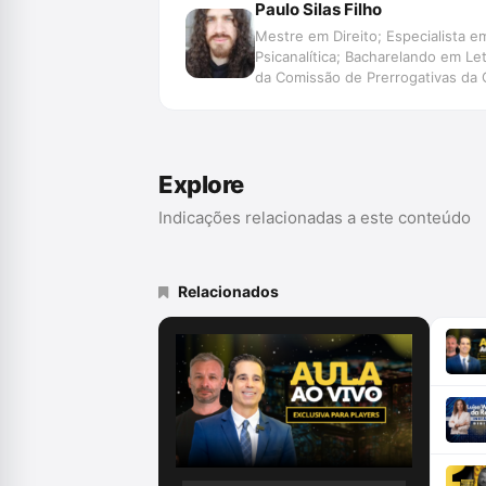
Paulo Silas Filho
Mestre em Direito; Especialista em
Psicanalítica; Bacharelando em L
da Comissão de Prerrogativas da
da OAB/PR; Membro da Rede Brasile
Explore
Indicações relacionadas a este conteúdo
Relacionados