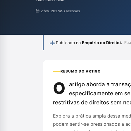
Taporosky Filho critica a prática automáti
ao propor transações sem considerar as c
12 fev. 2017
3 acessos
resultar em injustiças processuais e compro
Publicado no
Empório do Direito
Paul
RESUMO DO ARTIGO
O
artigo aborda a transa
especificamente em seu
restritivas de direitos sem 
Explora a prática ampla dessa med
podem sentir-se pressionados a ac