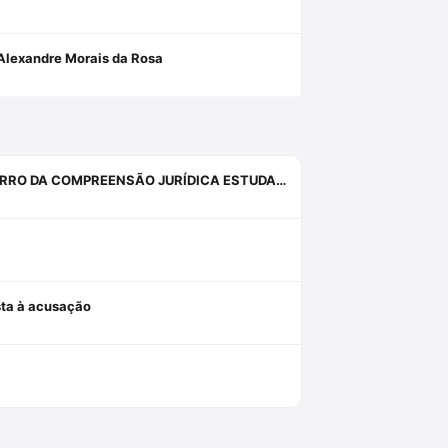
Alexandre Morais da Rosa
INQUIETAÇÕES, ANGÚSTIAS, SISTEMAS, PROVAS, DIREITO E O ERRO DA COMPREENSÃO JURÍDICA ESTUDANDO APENAS O DIREITO.
osta à acusação