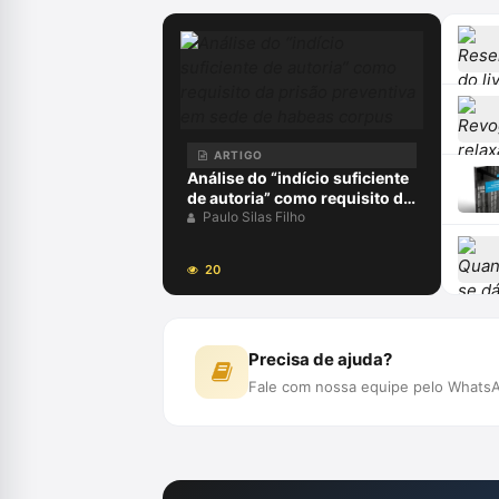
ARTIGO
Análise do “indício suficiente
de autoria” como requisito da
prisão preventiva em sede de
Paulo Silas Filho
habeas corpus
20
Precisa de ajuda?
Fale com nossa equipe pelo WhatsA