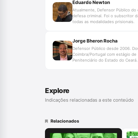
Eduardo Newton
Atualmente, Defensor Público do 
defesa criminal. Foi o subscritor
todas as modalidades prisionais.
Jorge Bheron Rocha
Defensor Público desde 2006. Dout
Coimbra/Portugal com estágio de
Penitenciário do Estado do Ceará. 
Explore
Indicações relacionadas a este conteúdo
Relacionados