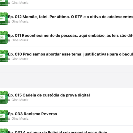
Gina Muniz
Ep. 012 Mamãe, falei. Por último. O STF e a oitiva de adolescente
Gina Muniz
Ep. 011 Reconhecimento de pessoas: aqui embaixo, as leis são dif
Gina Muniz
Ep. 010 Precisamos abordar esse tema: justificativas para o bacu
Gina Muniz
Ep. 015 Cadeia de custódia da prova digital
Gina Muniz
Ep. 033 Racismo Reverso
Gina Muniz
Ep. 031 A palavra do Policial sob especial escrutínio