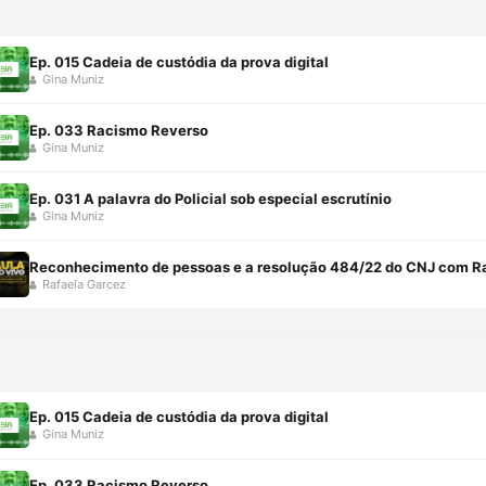
Ep. 015 Cadeia de custódia da prova digital
Gina Muniz
Ep. 033 Racismo Reverso
Gina Muniz
Ep. 031 A palavra do Policial sob especial escrutínio
Gina Muniz
Reconhecimento de pessoas e a resolução 484/22 do CNJ com R
Rafaela Garcez
Ep. 015 Cadeia de custódia da prova digital
Gina Muniz
Ep. 033 Racismo Reverso