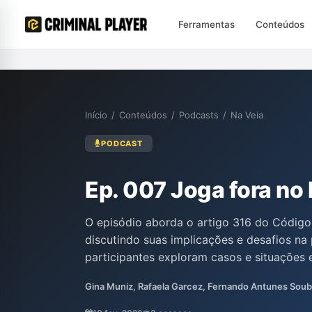
Ferramentas
Conteúdos
Início
/
Conteúdos
/
Podcasts
/
Na Veia
PODCAST
Ep. 007 Joga fora no 
O episódio aborda o artigo 316 do Código
discutindo suas implicações e desafios na 
participantes exploram casos e situações e
proporcionando uma análise crítica e refl
Gina Muniz, Rafaela Garcez, Fernando Antunes Sou
penal. A conversa oferece insights valiosos
na área.