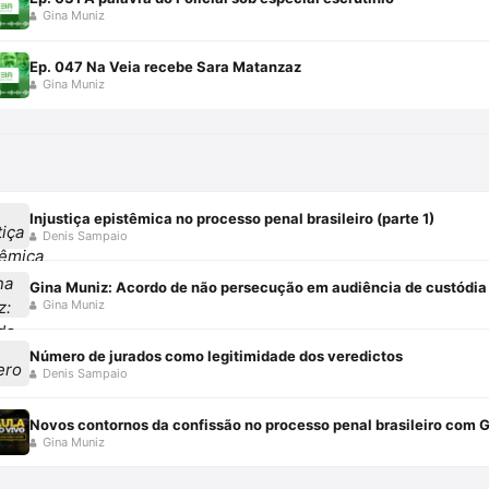
Gina Muniz
Ep. 047 Na Veia recebe Sara Matanzaz
Gina Muniz
Injustiça epistêmica no processo penal brasileiro (parte 1)
Denis Sampaio
Gina Muniz: Acordo de não persecução em audiência de custódia
Gina Muniz
Número de jurados como legitimidade dos veredictos
Denis Sampaio
Novos contornos da confissão no processo penal brasileiro com 
Gina Muniz