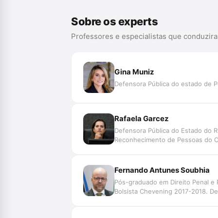
Sobre os experts
Professores e especialistas que conduzir
Gina Muniz
Defensora Pública do estado de P
Rafaela Garcez
Defensora Pública do Estado do R
Reconhecimento de Pessoas do CNJ.
Fernando Antunes Soubhia
Pós-graduado em Direito Penal e 
Bolsista Chevening 2017-2018. De