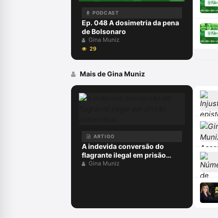
PODCAST
Ep. 048 A dosimetria da pena
de Bolsonaro
Gina Muniz
29
Mais de Gina Muniz
ARTIGO
A indevida conversão do
flagrante ilegal em prisão
preventiva
Gina Muniz