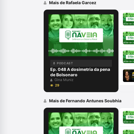
Mais de Rafaela Garcez
PODCAST
Ep. 048 A dosimetria da pena
de Bolsonaro
Gina Muniz
29
Mais de Fernando Antunes Soubhia