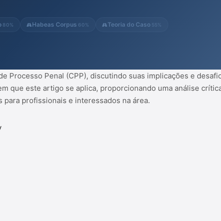
o
Habeas Corpus
Teoria do Caso
80%
60%
55%
de Processo Penal (CPP), discutindo suas implicações e desafio
m que este artigo se aplica, proporcionando uma análise crític
s para profissionais e interessados na área.
y