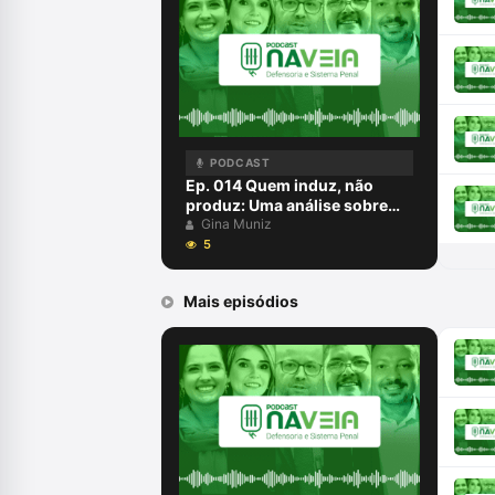
PODCAST
Ep. 014 Quem induz, não
produz: Uma análise sobre
inquirição de testemunhas
Gina Muniz
5
Mais episódios