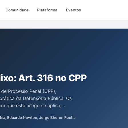
Comunidade
Plataforma
Eventos
lixo: Art. 316 no CPP
 de Processo Penal (CPP),
prática da Defensoria Pública. Os
m que este artigo se aplica,
exiva sobre seu impacto no sistema
bhia, Eduardo Newton, Jorge Bheron Rocha
 para profissionais e interessados