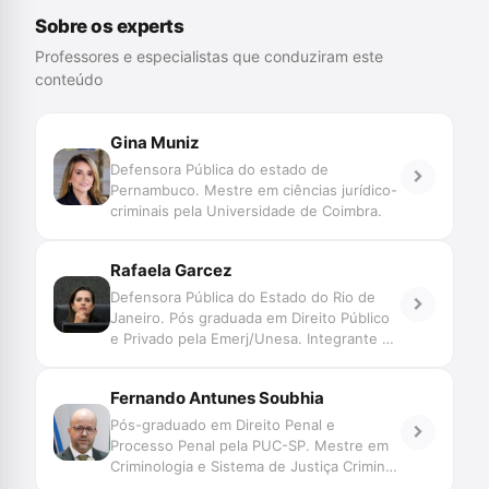
Sobre os experts
Professores e especialistas que conduziram este
conteúdo
Gina Muniz
Defensora Pública do estado de
Pernambuco. Mestre em ciências jurídico-
criminais pela Universidade de Coimbra.
Rafaela Garcez
Defensora Pública do Estado do Rio de
Janeiro. Pós graduada em Direito Público
e Privado pela Emerj/Unesa. Integrante do
GT de Reconhecimento de Pessoas do
CNJ. Participante do podcast ‘Na Veia -
Fernando Antunes Soubhia
defensoria pública e sistema penal’.
Pós-graduado em Direito Penal e
Processo Penal pela PUC-SP. Mestre em
Criminologia e Sistema de Justiça Criminal
pela University of London. Bolsista