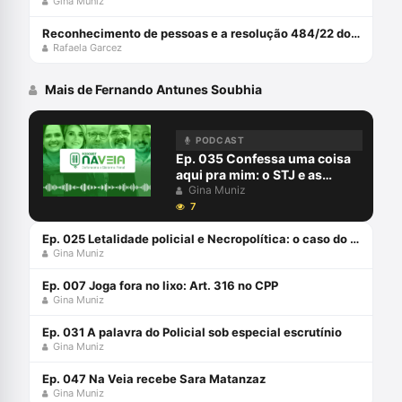
Gina Muniz
Reconhecimento de pessoas e a resolução 484/22 do CNJ com Rafaela Garcez
Rafaela Garcez
Mais de Fernando Antunes Soubhia
PODCAST
Ep. 035 Confessa uma coisa
aqui pra mim: o STJ e as
confissões informais
Gina Muniz
7
Ep. 025 Letalidade policial e Necropolítica: o caso do Guarujá
Gina Muniz
Ep. 007 Joga fora no lixo: Art. 316 no CPP
Gina Muniz
Ep. 031 A palavra do Policial sob especial escrutínio
Gina Muniz
Ep. 047 Na Veia recebe Sara Matanzaz
Gina Muniz