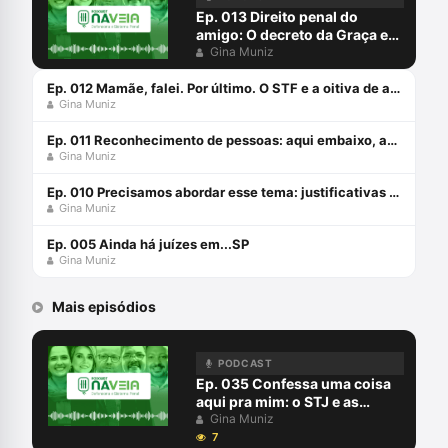
Ep. 013 Direito penal do
amigo: O decreto da Graça em
favor de Daniel da Silveira
Gina Muniz
Ep. 012 Mamãe, falei. Por último. O STF e a oitiva de adolescentes em conflito com a lei (HC 212.693)
Gina Muniz
Ep. 011 Reconhecimento de pessoas: aqui embaixo, as leis são diferentes!
Gina Muniz
Ep. 010 Precisamos abordar esse tema: justificativas para o baculejo
Gina Muniz
Ep. 005 Ainda há juízes em...SP
Gina Muniz
Mais episódios
PODCAST
Ep. 035 Confessa uma coisa
aqui pra mim: o STJ e as
confissões informais
Gina Muniz
7