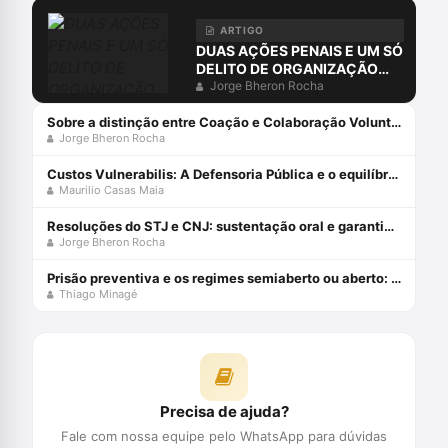
ARTIGO
DUAS AÇÕES PENAIS E UM SÓ
DELITO DE ORGANIZAÇÃO
CRIMINOSA?
Jorge Bheron Rocha
Sobre a distinção entre Coação e Colaboração Voluntária no Crime Organizado
Jorge Bheron Rocha
Custos Vulnerabilis: A Defensoria Pública e o equilíbrio nas relações político-jurídicas dos vulneráveis Capa dura 1 janeiro 2019
Maurilio Casas Maia
Resoluções do STJ e CNJ: sustentação oral e garantias constitucionais no processo penal
Jorge Bheron Rocha
Prisão preventiva e os regimes semiaberto ou aberto: uma incompatibilidade sistêmica
Thiago Minagé
Precisa de ajuda?
Fale com nossa equipe pelo WhatsApp para dúvidas