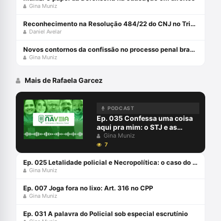
Gina Muniz
Reconhecimento na Resolução 484/22 do CNJ no Tribunal do Júri
Daniel Avelar
Novos contornos da confissão no processo penal brasileiro com Gina Muniz
Gina Muniz
Mais de Rafaela Garcez
PODCAST
Ep. 035 Confessa uma coisa
aqui pra mim: o STJ e as
confissões informais
Gina Muniz
7
Ep. 025 Letalidade policial e Necropolítica: o caso do Guarujá
Gina Muniz
Ep. 007 Joga fora no lixo: Art. 316 no CPP
Gina Muniz
Ep. 031 A palavra do Policial sob especial escrutínio