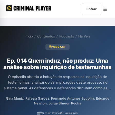
Entrar
Início
/
Conteúdos
/
Podcasts
/
Na Veia
PODCAST
Ep. 014 Quem induz, não produz: Uma
análise sobre inquirição de testemunhas
O episódio aborda a indução de respostas na inquirição de
testemunhas, analisando as implicações deste processo no
sistema penal. As defensoras e defensores discutem como essa
prática pode afetar a verdade dos depoimentos e a justiça do
Gina Muniz, Rafaela Garcez, Fernando Antunes Soubhia, Eduardo
julgamento. A conversa traz reflexões importantes sobre a ética
Newton, Jorge Bheron Rocha
e a eficácia da atuação no âmbito da defensoria.
28 mar. 2022
5 acessos