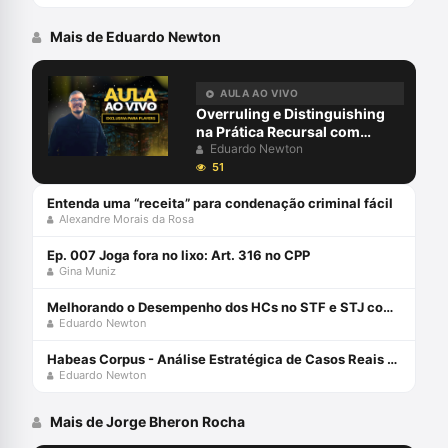
Mais de Eduardo Newton
AULA AO VIVO
Overruling e Distinguishing
na Prática Recursal com
Eduardo Newton
Eduardo Newton
51
Entenda uma “receita” para condenação criminal fácil
Alexandre Morais da Rosa
Ep. 007 Joga fora no lixo: Art. 316 no CPP
Gina Muniz
Melhorando o Desempenho dos HCs no STF e STJ com Eduardo Newton
Eduardo Newton
Habeas Corpus - Análise Estratégica de Casos Reais com Eduardo Newton
Eduardo Newton
Mais de Jorge Bheron Rocha