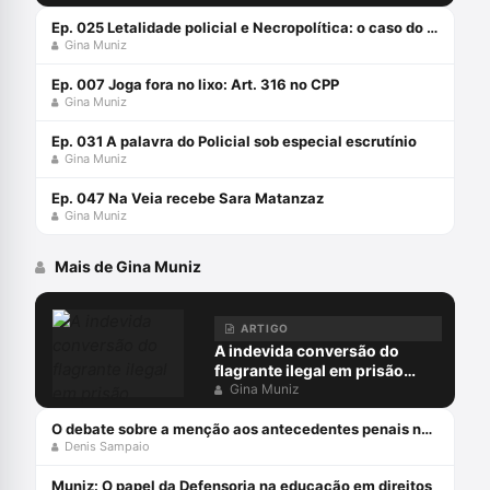
Ep. 025 Letalidade policial e Necropolítica: o caso do Guarujá
Gina Muniz
Ep. 007 Joga fora no lixo: Art. 316 no CPP
Gina Muniz
Ep. 031 A palavra do Policial sob especial escrutínio
Gina Muniz
Ep. 047 Na Veia recebe Sara Matanzaz
Gina Muniz
Mais de Gina Muniz
ARTIGO
A indevida conversão do
flagrante ilegal em prisão
preventiva
Gina Muniz
O debate sobre a menção aos antecedentes penais no júri
Denis Sampaio
Muniz: O papel da Defensoria na educação em direitos