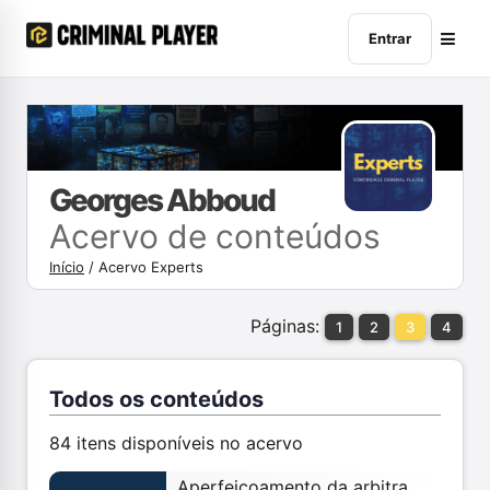
Entrar
Georges Abboud
Acervo de conteúdos
Início
/
Acervo Experts
Páginas:
1
2
3
4
Todos os conteúdos
84 itens disponíveis no acervo
Aperfeiçoamento da arbitragem brasileira entre precedente Achmea e REsp 2.163.463/SP