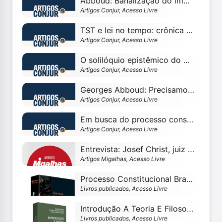
Abboud: Banalização do impeachment de ministros do STF
Artigos Conjur, Acesso Livre
TST e lei no tempo: crônica de uma tese anunciada no Tema 23
Artigos Conjur, Acesso Livre
O solilóquio epistêmico do ministro Barroso sobre precedentes
Artigos Conjur, Acesso Livre
Georges Abboud: Precisamos rejeitar arbitragens supremas
Artigos Conjur, Acesso Livre
Em busca do processo constitucional autônomo
Artigos Conjur, Acesso Livre
Entrevista: Josef Christ, juiz do Tribunal Constitucional alemão*
Artigos Migalhas, Acesso Livre
Processo Constitucional Brasileiro Capa flexível 22 julho 2019
Livros publicados, Acesso Livre
Introdução A Teoria E Filosofia Do Direito Capa comum 1 janeiro 2013
Livros publicados, Acesso Livre