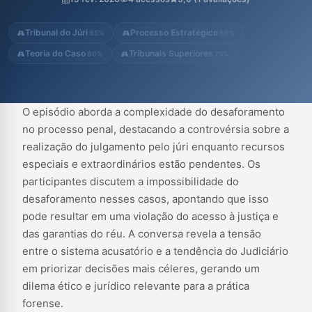
garantias do réu. A conversa revela a tensão entre o sistema
acusatório e a tendência do Judiciário em priorizar decisões
Tribunal do Júri
Processo Estratégico
95%
85%
mais céleres, gerando um...
Teoria do Caso
Tribunais Superiores
80%
75%
O episódio aborda a complexidade do desaforamento
no processo penal, destacando a controvérsia sobre a
realização do julgamento pelo júri enquanto recursos
especiais e extraordinários estão pendentes. Os
participantes discutem a impossibilidade do
desaforamento nesses casos, apontando que isso
pode resultar em uma violação do acesso à justiça e
das garantias do réu. A conversa revela a tensão
entre o sistema acusatório e a tendência do Judiciário
em priorizar decisões mais céleres, gerando um
dilema ético e jurídico relevante para a prática
forense.