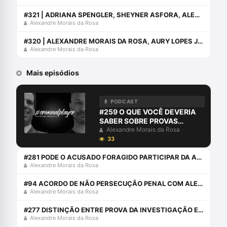
#321 | ADRIANA SPENGLER, SHEYNER ASFORA, ALEXANDRE MORAIS DA ROSA E AURY LOPES JR CONVERSAM SOBRE O EBAC (EVENTO DA ABRACRIM)
Alexandre Morais da Rosa
#320 | ALEXANDRE MORAIS DA ROSA, AURY LOPES JR, JOAQUIM NETO E LORENZO PARODI
Alexandre Morais da Rosa
Mais episódios
PODCAST
#259 O QUE VOCÊ DEVERIA
SABER SOBRE PROVAS
DIGITAIS
Alexandre Morais da Rosa
33
#281 PODE O ACUSADO FORAGIDO PARTICIPAR DA AUDIÊNCIA ONLINE?
Alexandre Morais da Rosa
#94 ACORDO DE NÃO PERSECUÇÃO PENAL COM ALEXANDRE E JOÃO PORTO SILVÉRIO JÚNIOR
Alexandre Morais da Rosa
#277 DISTINÇÃO ENTRE PROVA DA INVESTIGAÇÃO E PROVA JUDICIAL
Alexandre Morais da Rosa