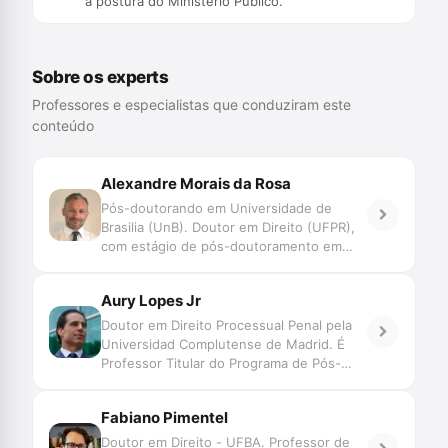
a postura do Ministério Público.
Sobre os experts
Professores e especialistas que conduziram este
conteúdo
Alexandre Morais da Rosa
Pós-doutorando em Universidade de
Brasilia (UnB). Doutor em Direito (UFPR),
com estágio de pós-doutoramento em
Direito (Faculdade de Direito de Coimbra e
UNISINOS). Mestre em Direito (UFSC).
Aury Lopes Jr
Professor do Programa de Graduação,
Mestrado e Doutorado da UNIVALI. Juiz
Doutor em Direito Processual Penal pela
de Direito do TJSC. Membro Honorário da
Universidad Complutense de Madrid. É
Associação Ibero Americana de Direito e
Professor Titular do Programa de Pós-
Inteligência Artificial/AID-IA. Pesquisa
Graduação – Especialização, Mestrado e
Novas Tecnologias, Big Data, Jurimetria,
Doutorado – em Ciências Criminais da
Fabiano Pimentel
Decisão, Automação e Inteligência
Pontifícia Universidade Católica do Rio
Artificial aplicadas ao Direito Judiciário,
Grande do Sul. Advogado criminalista.
Doutor em Direito - UFBA. Professor de