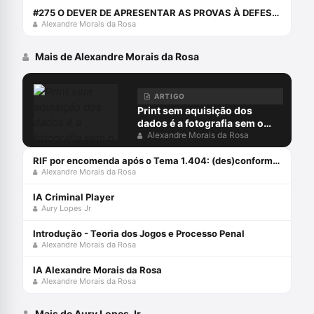
#275 O DEVER DE APRESENTAR AS PROVAS À DEFESA: CHERRY PICKING PROBATÓRIO
Alexandre Morais da Rosa
Mais de Alexandre Morais da Rosa
ARTIGO
Print sem aquisição dos
dados é a fotografia sem o
negativo
Alexandre Morais da Rosa
RIF por encomenda após o Tema 1.404: (des)conformidades
Alexandre Morais da Rosa
IA Criminal Player
Aury Lopes Jr
Introdução - Teoria dos Jogos e Processo Penal
Alexandre Morais da Rosa
IA Alexandre Morais da Rosa
Alexandre Morais da Rosa
Mais de Aury Lopes Jr