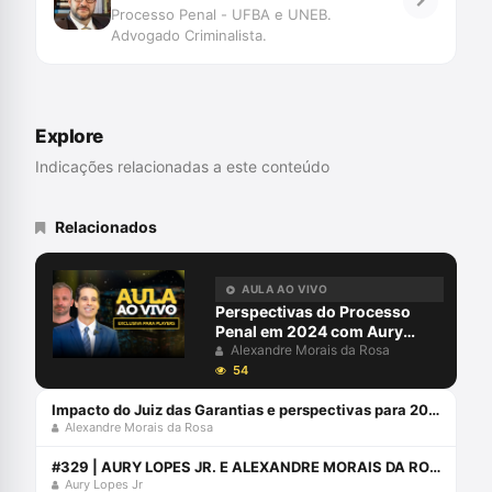
com perspectiva transdisciplinar.
Membro da Abracrim
Processo Penal - UFBA e UNEB.
Coordena o Grupo de Pesquisa
Advogado Criminalista.
SpinLawLab (CNPq UNIVALI)
Explore
Indicações relacionadas a este conteúdo
Relacionados
AULA AO VIVO
Perspectivas do Processo
Penal em 2024 com Aury
Lopes Jr e Alexandre Morais
Alexandre Morais da Rosa
da Rosa
54
Impacto do Juiz das Garantias e perspectivas para 2024 com Alexandre Morais da Rosa e Aury Lopes Jr
Alexandre Morais da Rosa
#329 | AURY LOPES JR. E ALEXANDRE MORAIS DA ROSA ENTREVISTAM RODRIGO FAUCZ
Aury Lopes Jr