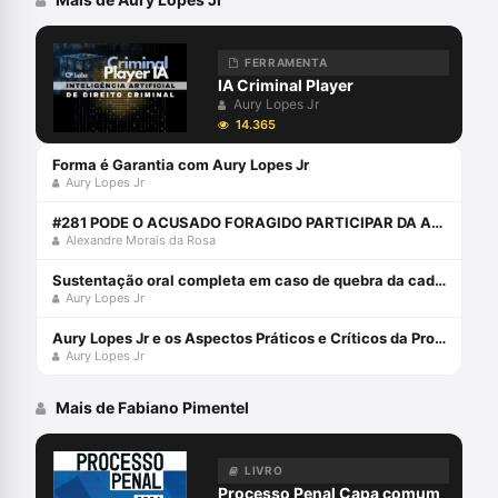
FERRAMENTA
IA Criminal Player
Aury Lopes Jr
14.365
Forma é Garantia com Aury Lopes Jr
Aury Lopes Jr
#281 PODE O ACUSADO FORAGIDO PARTICIPAR DA AUDIÊNCIA ONLINE?
Alexandre Morais da Rosa
Sustentação oral completa em caso de quebra da cadeia de custódia da prova digital com Aury Lopes Jr
Aury Lopes Jr
Aury Lopes Jr e os Aspectos Práticos e Críticos da Prova Penal
Aury Lopes Jr
Mais de Fabiano Pimentel
LIVRO
Processo Penal Capa comum