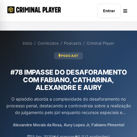
Entrar
Início
/
Conteúdos
/
Podcasts
/
Criminal Player
PODCAST
#78 IMPASSE DO DESAFORAMENTO
COM FABIANO, CATHARINA,
ALEXANDRE E AURY
O episódio aborda a complexidade do desaforamento no
processo penal, destacando a controvérsia sobre a realização
do julgamento pelo júri enquanto recursos especiais e
extraordinários estão pendentes. Os participantes discutem a
Alexandre Morais da Rosa, Aury Lopes Jr, Fabiano Pimentel
impossibilidade do desaforamento nesses casos, apontando que
isso pode resultar em uma violação do acesso à justiça e das
15 fev. 2020
4 acessos
5,0 (1 avaliações)