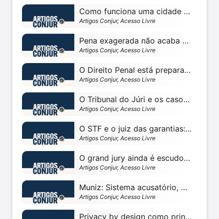
Como funciona uma cidade sem Estado, nem Direito Penal
Artigos Conjur, Acesso Livre
Pena exagerada não acaba com o crime organizado
Artigos Conjur, Acesso Livre
O Direito Penal está preparado para enfrentar a nova criminalidade?
Artigos Conjur, Acesso Livre
O Tribunal do Júri e os casos midiáticos: Sheppard v. Maxwell
Artigos Conjur, Acesso Livre
O STF e o juiz das garantias: crônica de uma morte anunciada
Artigos Conjur, Acesso Livre
O grand jury ainda é escudo contra acusações infundadas? (Parte 1)
Artigos Conjur, Acesso Livre
Muniz: Sistema acusatório, ordenamento jurídico e jurisprudência
Artigos Conjur, Acesso Livre
Privacy by design como princípio do direito à proteção de dados