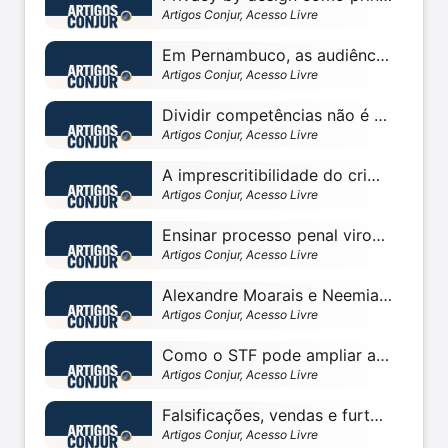
Artigos Conjur, Acesso Livre
Em Pernambuco, as audiências de custódia são ‘para inglês ver’?
Artigos Conjur, Acesso Livre
Dividir competências não é suficiente evitar contaminação do juiz do processo
Artigos Conjur, Acesso Livre
A imprescritibilidade do crime de estupro e o Direito Penal simbólico
Artigos Conjur, Acesso Livre
Ensinar processo penal virou novela mexicana
Artigos Conjur, Acesso Livre
Alexandre Moarais e Neemias Moretti: Monitoramento eletrônico parece viável
Artigos Conjur, Acesso Livre
Como o STF pode ampliar a vulnerabilidade do contribuinte no Tema nº 1.270?
Artigos Conjur, Acesso Livre
Falsificações, vendas e furtos de obras de arte: um câncer mundial — parte 2
Artigos Conjur, Acesso Livre