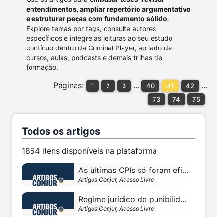
entendimentos, ampliar repertório argumentativo
e estruturar peças com fundamento sólido
.
Explore temas por tags, consulte autores
específicos e integre as leituras ao seu estudo
contínuo dentro da Criminal Player, ao lado de
cursos
,
aulas
,
podcasts
e demais trilhas de
formação.
Páginas:
...
...
1
2
3
40
41
42
73
74
75
Todos os artigos
1854 itens disponíveis na plataforma
As últimas CPIs só foram eficazes para minar a democracia
Artigos Conjur, Acesso Livre
Regime jurídico de punibilidade de crimes tributários não é tão novo
Artigos Conjur, Acesso Livre