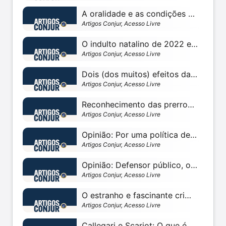
A oralidade e as condições de comunicação — parte 3: teoria e prática
Artigos Conjur, Acesso Livre
O indulto natalino de 2022 e o ornitorrinco jurídico
Artigos Conjur, Acesso Livre
Dois (dos muitos) efeitos da psicologia do testemunho na tomada de decisões
Artigos Conjur, Acesso Livre
Reconhecimento das prerrogativas dos diretores jurídicos
Artigos Conjur, Acesso Livre
Opinião: Por uma política de drogas que acolha
Artigos Conjur, Acesso Livre
Opinião: Defensor público, o profeta cívico no deserto brasileiro
Artigos Conjur, Acesso Livre
O estranho e fascinante crime omissivo impróprio — Parte 3
Artigos Conjur, Acesso Livre
Callegari e Scariot: O que é a teoria da cegueira deliberada?